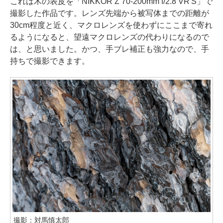
これは木の表皮を「NIKKOR Z 70-200mm f/2.8 VR S」で
撮影した作品です。レンズ先端から被写体までの距離が
30cm程度と近く、マクロレンズを使わずにここまで寄れ
るようになると、望遠マクロレンズの代わりになるので
は、と思いました。かつ、手ブレ補正も強力なので、手
持ちで撮影できます。
撮影：対馬慎太郎