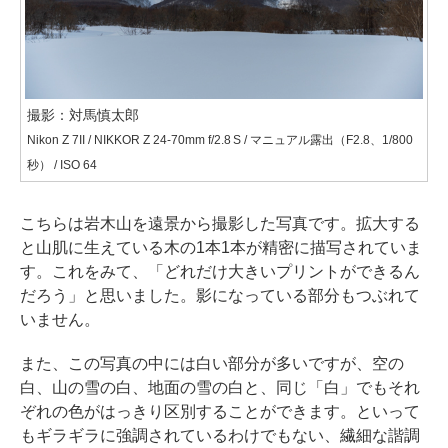
撮影：対馬慎太郎
Nikon Z 7II / NIKKOR Z 24-70mm f/2.8 S / マニュアル露出（F2.8、1/800
秒） / ISO 64
こちらは岩木山を遠景から撮影した写真です。拡大する
と山肌に生えている木の1本1本が精密に描写されていま
す。これをみて、「どれだけ大きいプリントができるん
だろう」と思いました。影になっている部分もつぶれて
いません。
また、この写真の中には白い部分が多いですが、空の
白、山の雪の白、地面の雪の白と、同じ「白」でもそれ
ぞれの色がはっきり区別することができます。といって
もギラギラに強調されているわけでもない、繊細な諧調