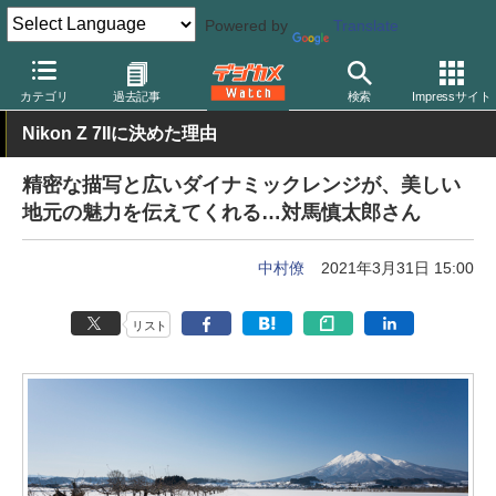
Powered by
Translate
デジカメ Watch
カメラ
ミラーレスカメラ
ニコン
カテゴリ
過去記事
検索
Impressサイト
Nikon Z 7IIに決めた理由
精密な描写と広いダイナミックレンジが、美しい
地元の魅力を伝えてくれる…対馬慎太郎さん
中村僚
2021年3月31日 15:00
リスト