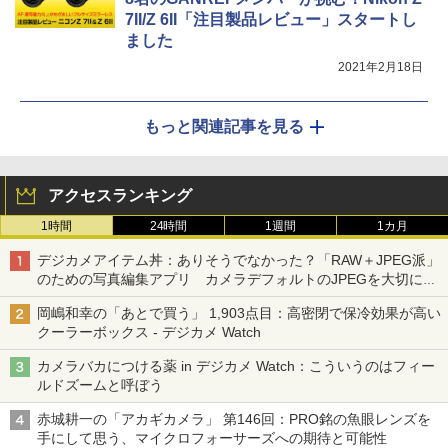
7II/Z 6II「注目製品レビュー」スタートし
ました
2021年2月18日
もっと関連記事を見る
アクセスランキング
1時間
24時間
1週間
1カ月
デジカメアイテム丼：ありそうでなかった？「RAW＋JPEG派」
のための写真編集アプリ カメラデフォルトのJPEGを大切にす
る「Filmator」
岡嶋和幸の「あとで買う」 1,903点目：高密閉で保冷効果が高い
クーラーボックス - デジカメ Watch
カメラバカにつける薬 in デジカメ Watch：こういうのはフィー
ルドズームと呼ぼう
赤城耕一の「アカギカメラ」 第146回：PRO銘の魚眼レンズを
手にして思う、マイクロフォーサーズへの期待と可能性