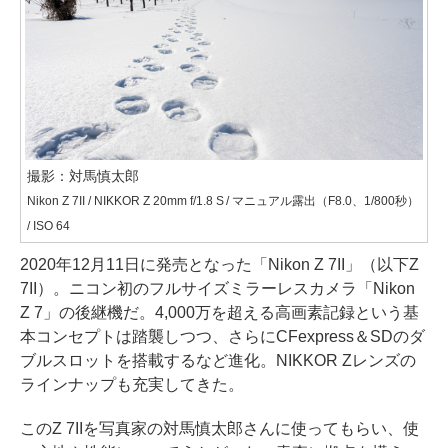
撮影：対馬慎太郎
Nikon Z 7II / NIKKOR Z 20mm f/1.8 S / マニュアル露出（F8.0、1/800秒）
/ ISO 64
2020年12月11日に発売となった「Nikon Z 7II」（以下Z
7II）。ニコン初のフルサイズミラーレスカメラ「Nikon
Z 7」の後継機だ。4,000万を超える高画素記録という基
本コンセプトは踏襲しつつ、さらにCFexpress＆SDのダ
ブルスロットを搭載するなど進化。NIKKOR Zレンズの
ラインナップも充実してきた。
このZ 7IIを写真家の対馬慎太郎さんに使ってもらい、使