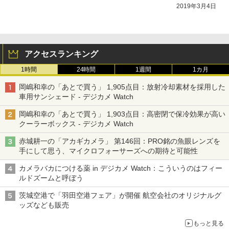
2019年3月4日
アクセスランキング
1時間
24時間
1週間
1カ月
岡嶋和幸の「あとで買う」 1,905点目：放射冷却素材を採用した
車用サンシェード - デジカメ Watch
岡嶋和幸の「あとで買う」 1,903点目：高密閉で保冷効果が高い
クーラーボックス - デジカメ Watch
赤城耕一の「アカギカメラ」 第146回：PRO銘の魚眼レンズを
手にして思う、マイクロフォーサーズへの期待と可能性
カメラバカにつける薬 in デジカメ Watch：こういうのはフィー
ルドズームと呼ぼう
茨城空港で「羽田空港フェア」が開催 航空会社のオリジナルグ
ッズなども販売
もっと見る