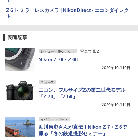
Z 6II - ミラーレスカメラ | NikonDirect - ニコンダイレク
ト
関連記事
写真で見る
レビュー・使いこなし
Nikon Z 7II・Z 6II
2020年10月19日
ニュース
ニコン、フルサイズZの第二世代モデル
「Z 7II」「Z 6II」
2020年10月14日
イベントレポート
助川康史さんが直伝！Nikon Z 7・Z 6で
撮る「冬の鉄道撮影セミナー」