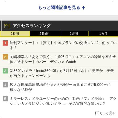
もっと関連記事を見る
アクセスランキング
1時間
24時間
1週間
1カ月
週刊アンケート：【質問】中国ブランドの交換レンズ、使ってい
る？
岡嶋和幸の「あとで買う」 1,906点目：エアコンの冷風を座面全
体に送るシートカバー - デジカメ Watch
新360°カメラ「Insta360 X6」が8月12日（水）に発表か 実機
が当たるキャンペーンも
広大な世羅高原農場のひまわり畑が一面見頃に 6万5,000㎡に
様々な品種が
ミラーレスカメラユーザーのための「動画サブカメラ論」 アク
ションカメラにジンバルカメラ……その実質的な違いは？
もっと見る