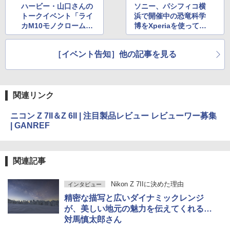
ハービー・山口さんの
ソニー、パシフィコ横
トークイベント「ライ
浜で開催中の恐竜科学
カM10モノクロームと
博をXperiaを使ってラ
DJたちのポートレイ
イブ配信。オンライン
ト」7月31日配信
ならではの学びや視点
［イベント告知］他の記事を見る
を提供
関連リンク
ニコン Z 7II＆Z 6II | 注目製品レビュー レビューワー募集
| GANREF
関連記事
Nikon Z 7IIに決めた理由
インタビュー
精密な描写と広いダイナミックレンジ
が、美しい地元の魅力を伝えてくれる…
対馬慎太郎さん