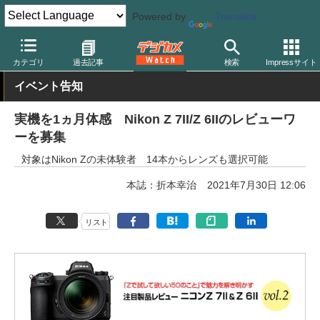
Powered by
Translate
デジカメ Watch
カメラ
ミラーレスカメラ
ニコン
カテゴリ
過去記事
検索
Impressサイト
イベント告知
実機を1ヵ月体感 Nikon Z 7II/Z 6IIのレビューワ
ーを募集
対象はNikon Zの未体験者 14本からレンズも選択可能
本誌：折本幸治
2021年7月30日 12:06
リスト