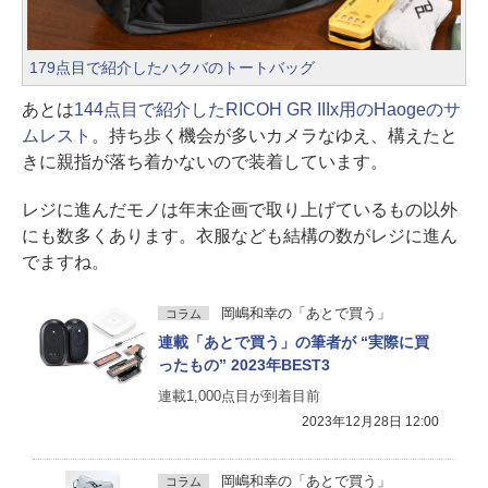
179点目で紹介したハクバのトートバッグ
あとは
144点目で紹介したRICOH GR IIIx用のHaogeのサ
ムレスト
。持ち歩く機会が多いカメラなゆえ、構えたと
きに親指が落ち着かないので装着しています。
レジに進んだモノは年末企画で取り上げているもの以外
にも数多くあります。衣服なども結構の数がレジに進ん
でますね。
岡嶋和幸の「あとで買う」
コラム
連載「あとで買う」の筆者が “実際に買
ったもの” 2023年BEST3
連載1,000点目が到着目前
2023年12月28日 12:00
岡嶋和幸の「あとで買う」
コラム