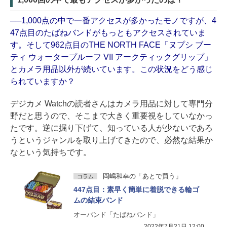
──1,000点の中で一番アクセスが多かったモノですが、4
47点目のたばねバンドがもっともアクセスされていま
す。そして962点目のTHE NORTH FACE「ヌプシ ブー
ティ ウォータープルーフ VII アークティックグリップ」
とカメラ用品以外が続いています。この状況をどう感じ
られていますか？
デジカメ Watchの読者さんはカメラ用品に対して専門分
野だと思うので、そこまで大きく重要視をしていなかっ
たです。逆に掘り下げて、知っている人が少ないであろ
うというジャンルを取り上げてきたので、必然な結果か
なという気持ちです。
岡嶋和幸の「あとで買う」
コラム
447点目：素早く簡単に着脱できる輪ゴ
ムの結束バンド
オーバンド「たばねバンド」
2022年7月21日 12:00