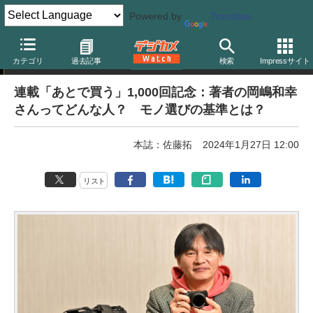
Powered by
Translate
岡嶋和幸の「あとで買う」
カテゴリ
過去記事
検索
Impressサイト
連載「あとで買う」1,000回記念：著者の岡嶋和幸
さんってどんな人？ モノ選びの基準とは？
本誌：佐藤拓
2024年1月27日 12:00
リスト