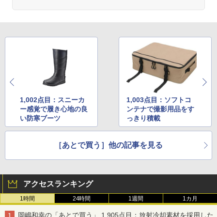
1,002点目：スニーカ
1,003点目：ソフトコ
ー感覚で履き心地の良
ンテナで撮影用品をす
い防寒ブーツ
っきり積載
［あとで買う］他の記事を見る
アクセスランキング
1時間
24時間
1週間
1カ月
岡嶋和幸の「あとで買う」 1,905点目：放射冷却素材を採用した