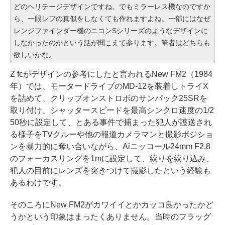
どのヘリテージデザインですね。でもミラーレス機なのですか
ら、一眼レフの真似をしなくても作れますよね。一部にはなぜ
レンジファインダー機のニコンSシリーズのようなデザインに
しなかったのかという話が聞こえて参ります。筆者はどちらも
欲しいかな。
Z fcがデザインの参考にしたと言われるNew FM2（1984
年）では、モータードライブのMD-12を装着しトライX
を詰めて、クリップオンストロボのサンパック25SRを
取り付け、シャッタースピードを最高シンクロ速度の1/2
50秒に設定して、とある事件で捕まった犯人が護送され
る様子をTVクルーや他の報道カメラマンと撮影ポジショ
ンを暴力的に奪い合いながら、Aiニッコール24mm F2.8
のフォーカスリングを1mに設定して、絞りを絞り込み、
犯人の目前にレンズを突きつけて撮影したという経験も
あるわけです。
そのころにNew FM2がカワイイとかカッコ良かったかど
うかという印象はまったくありません。当時のフラッグ