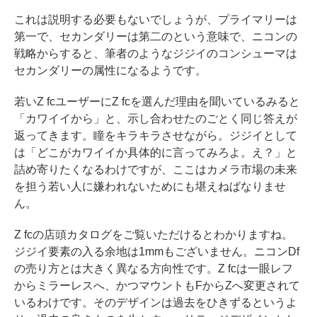
これは説明する必要もないでしょうが、プライマリーは
第一で、セカンダリーは第二のという意味で、ニコンの
戦略からすると、筆者のようなジジイのコンシューマは
セカンダリーの属性になるようです。
若いZ fcユーザーにZ fcを選んだ理由を聞いているみると
「カワイイから」と、示し合わせたのごとく同じ答えが
返ってきます。瞳をキラキラさせながら。ジジイとして
は「どこがカワイイか具体的に言ってみろよ。え？」と
詰め寄りたくなるわけですが、ここはカメラ市場の未来
を担う若い人に嫌われないためにも堪えねばなりませ
ん。
Z fcの店頭カタログをご覧いただけるとわかりますね。
ジジイ要素の入る余地は1mmもございません。ニコンDf
の売り方とは大きく異なる方向性です。Z fcは一眼レフ
からミラーレスへ、かつマウントもFからZへ変更されて
いるわけです。そのデザインは過去をひきずるというよ