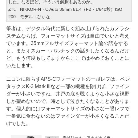
した。なるほど、そういう解釈もあるのか。
Z fc NIKKOR-N・C Auto 35mm f/1.4（F2・1/640秒）ISO
200 モデル：ひぃな
筆者は、デジタル時代に新しく組み上げられたカメラシ
ステムならば、フォーマットサイズは自由でいいと考え
ています。35mmフルサイズフォーマット論の話をする
と、またオスカー・バルナックの話をしたくなるんだけ
ど、もう何度もしてますからここではやめておくことに
いたします。
ニコンに限らずAPS-Cフォーマットの一眼レフは、ペン
タックスK-3 Mark IIIなど一部の機種を除けば、ファイン
ダーが小さいですね。井戸の底を覗くような小さな視野
しか望めないので、時として泣きたくなることがありま
す。個人的にはフォーマットサイズの小さな一眼レフで
一番気に食わないのはファインダーが小さくなることだ
けでした。
赤城耕一の「アカギカメラ」
コラム