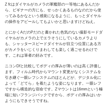
Z fcはダイヤルがカメラの軍艦部の一等地にあるんだか
ら、ビギナーの方にも、せっかくあるものなのだから使
ってみるかなという感覚になるように、もっとダイヤル
の操作をアピールしてもよいかと思いますけどねえ。
とにかくAだのPだのと書かれた色気のない撮影モードダ
イヤルがカメラの上でエラそうにしているカメラより
も、シャッタースピードダイヤルが目立つ位置にある方
がカメラをいじくりまわしても楽しく過ごせるわけで
す。これは筆者の好みです。
ニコンDfと比較してボディの厚みが薄いのは高く評価し
ます。フィルム時代からマウント変更がなくシステムを
引き継ぐ一眼レフシステムのほとんどが、デジタル化に
よって「どてら」を着たような姿になります。一眼レフ
ですから構造的な宿命です。Zマウントは16mmという極
端に短いフランジバックですから、ボディの厚みはいか
ようにもできそうですね。