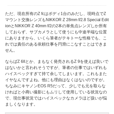
ただ、現在所有のZ fcはボディ1台のみだし、現時点でZ
マウント交換レンズもNIKKOR Z 28mm f/2.8 Special Edit
ionとNIKKOR Z 40mm f/2の2本の単焦点レンズしか所有
しておらず、サブカメラとして使うにも中途半端な位置
にありますから、いくら筆者がテキトーな性格でも、こ
れでは責任のある依頼仕事を円滑にこなすことはできま
せん。
ならばZ 6IIとか、まもなく発売されるZ 9を使えば良いで
はないかと言われそうですが、筆者の仕事ではいずれも
ハイスペックすぎて持て余してしまいます。これもまた
イヤなんですよね。他にも理由はなくはないのですが。
ちなみにキヤノンEOS R5だって、少しでも元を取らな
ければと小商い撮影にもムリして使用している状況なの
で、現仕事状況ではハイスペックなカメラほど扱いが悩
ましくなります。