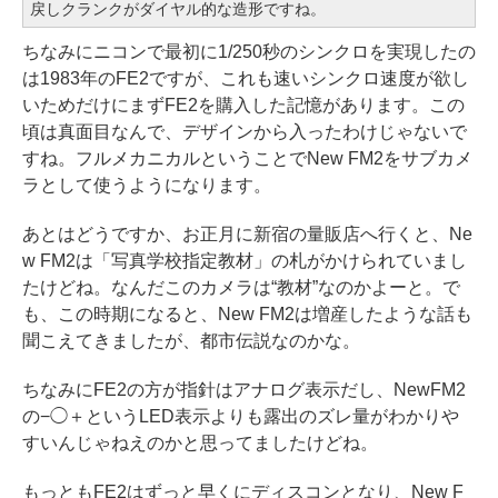
戻しクランクがダイヤル的な造形ですね。
ちなみにニコンで最初に1/250秒のシンクロを実現したの
は1983年のFE2ですが、これも速いシンクロ速度が欲し
いためだけにまずFE2を購入した記憶があります。この
頃は真面目なんで、デザインから入ったわけじゃないで
すね。フルメカニカルということでNew FM2をサブカメ
ラとして使うようになります。
あとはどうですか、お正月に新宿の量販店へ行くと、Ne
w FM2は「写真学校指定教材」の札がかけられていまし
たけどね。なんだこのカメラは“教材”なのかよーと。で
も、この時期になると、New FM2は増産したような話も
聞こえてきましたが、都市伝説なのかな。
ちなみにFE2の方が指針はアナログ表示だし、NewFM2
の−◯＋というLED表示よりも露出のズレ量がわかりや
すいんじゃねえのかと思ってましたけどね。
もっともFE2はずっと早くにディスコンとなり、New F