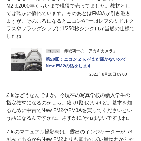
M2は2000年くらいまで現役で売ってました。教材とし
ては確かに優れています。そのあとはFM3Aが引き継ぎ
ますが、そのころになるとニコンAF一眼レフのミドルク
ラスやフラッグシップは1/250秒シンクロが当然の仕様で
したね。
赤城耕一の「アカギカメラ」
コラム
第28回：ニコン Z fcがまだ届かないので
New FM2の話をします
2021年8月20日 09:00
Z fcはどうなんですか。今現在の写真学校の新入学生の
指定教材になるのかしら。絞り環はないけど。基本を知
るために中古でNew FM2やFM3Aを買ってくださいとい
う話になるんですかね。さすがにそれはないですよね。
Z fcのマニュアル撮影時は、露出のインジケーターが1/3
刻みで出るからNew FM2よりも露出のズレ量はわかりや