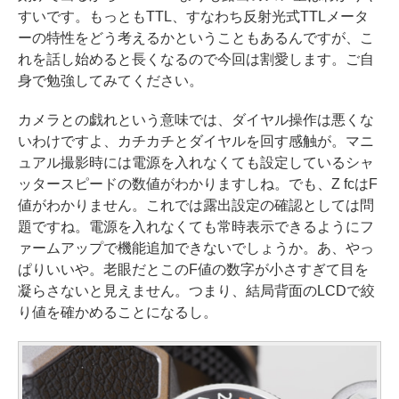
すいです。もっともTTL、すなわち反射光式TTLメータ
ーの特性をどう考えるかということもあるんですが、こ
れを話し始めると長くなるので今回は割愛します。ご自
身で勉強してみてください。
カメラとの戯れという意味では、ダイヤル操作は悪くな
いわけですよ、カチカチとダイヤルを回す感触が。マニ
ュアル撮影時には電源を入れなくても設定しているシャ
ッタースピードの数値がわかりますしね。でも、Z fcはF
値がわかりません。これでは露出設定の確認としては問
題ですね。電源を入れなくても常時表示できるようにフ
ァームアップで機能追加できないでしょうか。あ、やっ
ぱりいいや。老眼だとこのF値の数字が小さすぎて目を
凝らさないと見えません。つまり、結局背面のLCDで絞
り値を確かめることになるし。