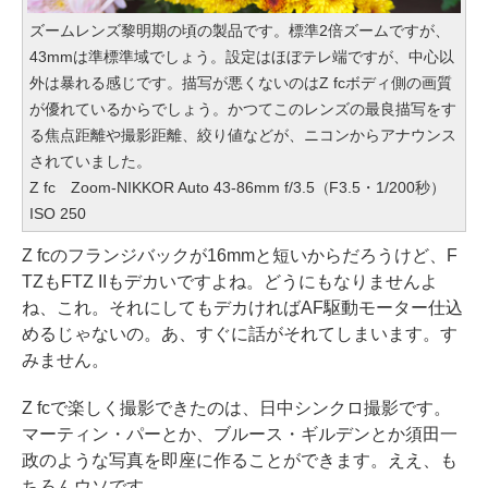
ズームレンズ黎明期の頃の製品です。標準2倍ズームですが、
43mmは準標準域でしょう。設定はほぼテレ端ですが、中心以
外は暴れる感じです。描写が悪くないのはZ fcボディ側の画質
が優れているからでしょう。かつてこのレンズの最良描写をす
る焦点距離や撮影距離、絞り値などが、ニコンからアナウンス
されていました。
Z fc Zoom-NIKKOR Auto 43-86mm f/3.5（F3.5・1/200秒）
ISO 250
Z fcのフランジバックが16mmと短いからだろうけど、F
TZもFTZ IIもデカいですよね。どうにもなりませんよ
ね、これ。それにしてもデカければAF駆動モーター仕込
めるじゃないの。あ、すぐに話がそれてしまいます。す
みません。
Z fcで楽しく撮影できたのは、日中シンクロ撮影です。
マーティン・パーとか、ブルース・ギルデンとか須田一
政のような写真を即座に作ることができます。ええ、も
ちろんウソです。