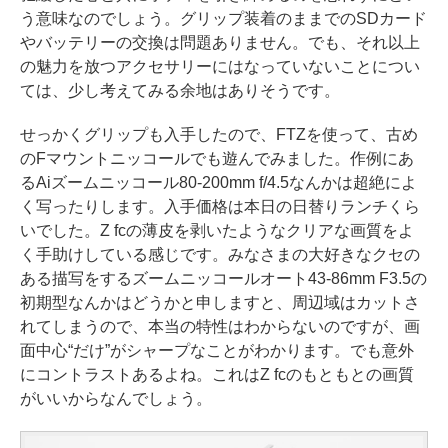
う意味なのでしょう。グリップ装着のままでのSDカード
やバッテリーの交換は問題ありません。でも、それ以上
の魅力を放つアクセサリーにはなっていないことについ
ては、少し考えてみる余地はありそうです。
せっかくグリップも入手したので、FTZを使って、古め
のFマウントニッコールでも遊んでみました。作例にあ
るAiズームニッコール80-200mm f/4.5なんかは超絶によ
く写ったりします。入手価格は本日の日替りランチくら
いでした。Z fcの薄皮を剥いたようなクリアな画質をよ
く手助けしている感じです。みなさまの大好きなクセの
ある描写をするズームニッコールオート43-86mm F3.5の
初期型なんかはどうかと申しますと、周辺域はカットさ
れてしまうので、本当の特性はわからないのですが、画
面中心“だけ”がシャープなことがわかります。でも意外
にコントラストあるよね。これはZ fcのもともとの画質
がいいからなんでしょう。