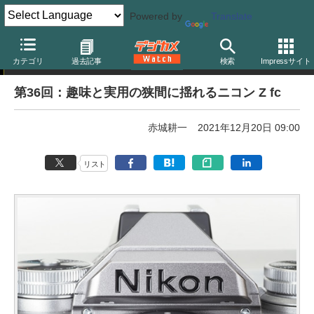
Powered by
Translate
赤城耕一の「アカギカメラ」
カテゴリ
過去記事
検索
Impressサイト
第36回：趣味と実用の狭間に揺れるニコン Z fc
赤城耕一
2021年12月20日 09:00
リスト