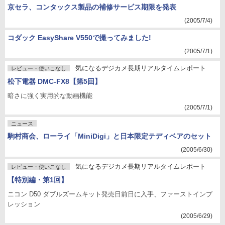
京セラ、コンタックス製品の補修サービス期限を発表
(2005/7/4)
コダック EasyShare V550で撮ってみました!
(2005/7/1)
気になるデジカメ長期リアルタイムレポート
レビュー・使いこなし
松下電器 DMC-FX8【第5回】
暗さに強く実用的な動画機能
(2005/7/1)
ニュース
駒村商会、ローライ「MiniDigi」と日本限定テディベアのセット
(2005/6/30)
気になるデジカメ長期リアルタイムレポート
レビュー・使いこなし
【特別編・第1回】
ニコン D50 ダブルズームキット発売日前日に入手、ファーストインプ
レッション
(2005/6/29)