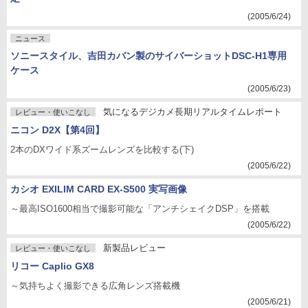
(2005/6/24)
ニュース
ソニースタイル、吉田カバン製のサイバーショットDSC-H1専用
ケース
(2005/6/23)
気になるデジカメ長期リアルタイムレポート
レビュー・使いこなし
ニコン D2X【第4回】
2本のDXワイド系ズームレンズを比較する(下)
(2005/6/22)
カシオ EXILIM CARD EX-S500 実写画像
～最高ISO1600相当で撮影可能な「アンチシェイクDSP」を搭載
(2005/6/22)
新製品レビュー
レビュー・使いこなし
リコー Caplio GX8
～気持ちよく撮影できる広角レンズ搭載機
(2005/6/21)