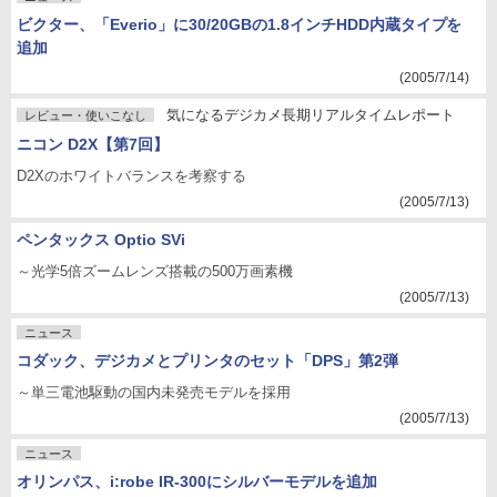
ビクター、「Everio」に30/20GBの1.8インチHDD内蔵タイプを
追加
(2005/7/14)
気になるデジカメ長期リアルタイムレポート
レビュー・使いこなし
ニコン D2X【第7回】
D2Xのホワイトバランスを考察する
(2005/7/13)
ペンタックス Optio SVi
～光学5倍ズームレンズ搭載の500万画素機
(2005/7/13)
ニュース
コダック、デジカメとプリンタのセット「DPS」第2弾
～単三電池駆動の国内未発売モデルを採用
(2005/7/13)
ニュース
オリンパス、i:robe IR-300にシルバーモデルを追加