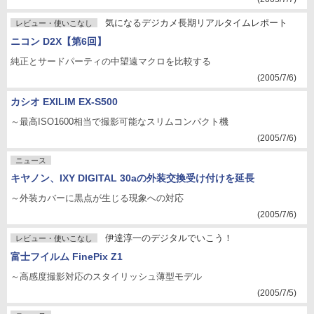
気になるデジカメ長期リアルタイムレポート
レビュー・使いこなし
ニコン D2X【第6回】
純正とサードパーティの中望遠マクロを比較する
(2005/7/6)
カシオ EXILIM EX-S500
～最高ISO1600相当で撮影可能なスリムコンパクト機
(2005/7/6)
ニュース
キヤノン、IXY DIGITAL 30aの外装交換受け付けを延長
～外装カバーに黒点が生じる現象への対応
(2005/7/6)
伊達淳一のデジタルでいこう！
レビュー・使いこなし
富士フイルム FinePix Z1
～高感度撮影対応のスタイリッシュ薄型モデル
(2005/7/5)