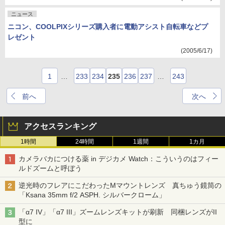
ニュース
ニコン、COOLPIXシリーズ購入者に電動アシスト自転車などプ
レゼント
(2005/6/17)
1
…
233
234
235
236
237
…
243
前へ
次へ
アクセスランキング
1時間
24時間
1週間
1カ月
カメラバカにつける薬 in デジカメ Watch：こういうのはフィー
ルドズームと呼ぼう
逆光時のフレアにこだわったMマウントレンズ 真ちゅう鏡筒の
「Ksana 35mm f/2 ASPH. シルバークローム」
「α7 IV」「α7 III」ズームレンズキットが刷新 同梱レンズがII
型に