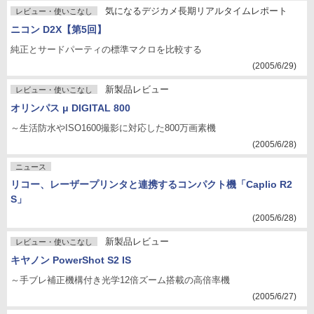
気になるデジカメ長期リアルタイムレポート
レビュー・使いこなし
ニコン D2X【第5回】
純正とサードパーティの標準マクロを比較する
(2005/6/29)
新製品レビュー
レビュー・使いこなし
オリンパス μ DIGITAL 800
～生活防水やISO1600撮影に対応した800万画素機
(2005/6/28)
ニュース
リコー、レーザープリンタと連携するコンパクト機「Caplio R2
S」
(2005/6/28)
新製品レビュー
レビュー・使いこなし
キヤノン PowerShot S2 IS
～手ブレ補正機構付き光学12倍ズーム搭載の高倍率機
(2005/6/27)