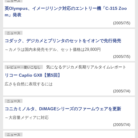
ニュース
英Olympus、イメージリンク対応のエントリー機「C-315 Zoo
m」発表
(2005/7/5)
ニュース
コダック、デジカメとプリンタのセットをイオンで先行発売
～カメラは国内未発売モデル、セット価格は29,800円
(2005/7/5)
気になるデジカメ長期リアルタイムレポート
レビュー・使いこなし
リコー Caplio GX8【第5回】
広さを自然に表現するには
(2005/7/4)
ニュース
コニカミノルタ、DiMAGEシリーズのファームウェアを更新
～大容量メディアに対応
(2005/7/4)
ニュース