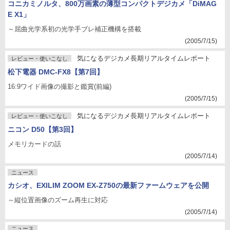
コニカミノルタ、800万画素の薄型コンパクトデジカメ「DiMAG
E X1」
～屈曲光学系初の光学手ブレ補正機構を搭載
(2005/7/15)
気になるデジカメ長期リアルタイムレポート
レビュー・使いこなし
松下電器 DMC-FX8【第7回】
16:9ワイド画像の撮影と鑑賞(前編)
(2005/7/15)
気になるデジカメ長期リアルタイムレポート
レビュー・使いこなし
ニコン D50【第3回】
メモリカードの話
(2005/7/14)
ニュース
カシオ、EXILIM ZOOM EX-Z750の最新ファームウェアを公開
～縦位置画像のズーム再生に対応
(2005/7/14)
ニュース