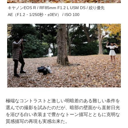
キヤノンEOS R / RF85mm F1.2 L USM DS / 絞り優先
AE（F1.2・1/250秒・±0EV） / ISO 100
極端なコントラストと激しい明暗差のある難しい条件を
選んでの撮影を試みたのだが、暗部の壁面から直射日光
を浴びる白い衣装まで豊かなトーン描写とともに克明な
質感描写の再現も実感出来た。