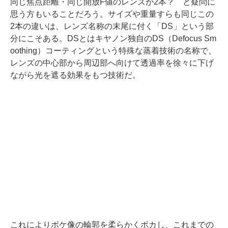
同じ焦点距離・同じ開放F値のレンズが2本？ と疑問に
思う方もいることだろう。サイズや重量すらも同じこの
2本の違いは、レンズ名称の末尾に付く「DS」という部
分にこそある。DSとはキヤノン独自のDS（Defocus Sm
oothing）コーティングという特殊な蒸着技術の名称で、
レンズの中心部から周辺部へ向けて透過率を徐々に下げ
ながら光を遮る効果をもつ技術だ。
これによりボケ像の輪郭を柔らかくボカし、これまでの