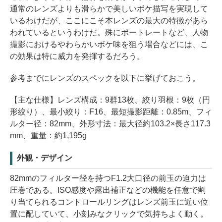
通常のレンズよりも滑らかで美しいボケ描写を実現して
いるわけだが、ここにこそ本レンズの最大の特徴があら
われているというわけだ。殊にポートレートなど、人物
撮影におけるやわらかいボケ味を狙う場合などには、こ
の効果は特に威力を発揮するだろう。
参考までにレンズのスペックを以下に挙げておこう。
【主な仕様】レンズ構成：9群13枚、絞り羽根：9枚（円
形絞り）、最小絞り：F16、最短撮影距離：0.85m、フィ
ルター径：82mm、外形寸法：最大径約103.2×長さ117.3
mm、重量：約1,195g
外観・デザイン
82mmのフィルター径を持つF1.2大口径の前玉の迫力は
圧巻である。ISO感度や露出補正などの機能を任意で割
り当てられるコントロールリングはレンズ前玉に近い位
置に配していて、小刻みなクリックで気持ちよく動く。