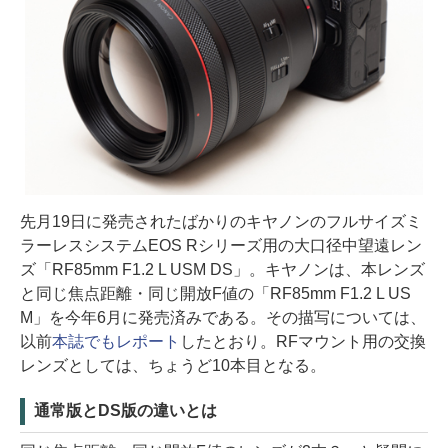
先月19日に発売されたばかりのキヤノンのフルサイズミ
ラーレスシステムEOS Rシリーズ用の大口径中望遠レン
ズ「RF85mm F1.2 L USM DS」。キヤノンは、本レンズ
と同じ焦点距離・同じ開放F値の「RF85mm F1.2 L US
M」を今年6月に発売済みである。その描写については、
以前
本誌でもレポート
したとおり。RFマウント用の交換
レンズとしては、ちょうど10本目となる。
通常版とDS版の違いとは