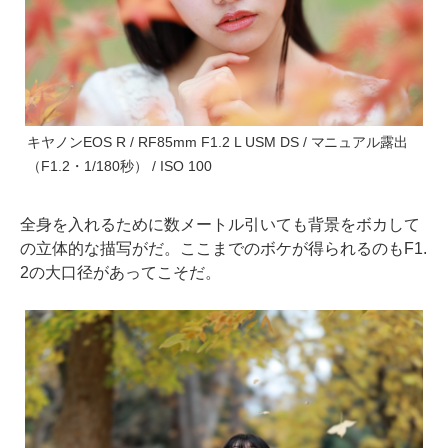
キヤノンEOS R / RF85mm F1.2 L USM DS / マニュアル露出
（F1.2・1/180秒） / ISO 100
全身を入れるために数メートル引いても背景をボカして
の立体的な描写がだ。ここまでのボケが得られるのもF1.
2の大口径があってこそだ。