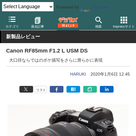
Powered by
Translate
デジカメ Watch
レンズ
交換レンズ
キヤノン
カテゴリ
過去記事
検索
Impressサイト
新製品レビュー
Canon RF85mm F1.2 L USM DS
大口径ならではのボケ描写をさらに滑らかに表現
HARUKI
2020年1月6日 12:45
リスト