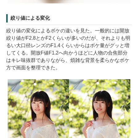
絞り値による変化
絞り値の変化によるボケの違いを見た。一般的には開放
絞り値がF2.8とかF2くらいが多いのだが、それよりも明
るい大口径レンズのF1.4くらいからはボケ量がグッと増
してくる。開放F値F1.2へ向かうほどに人物の合焦部分
はキレ味抜群でありながら、煩雑な背景を柔らかなボケ
方で画面を整理できた。