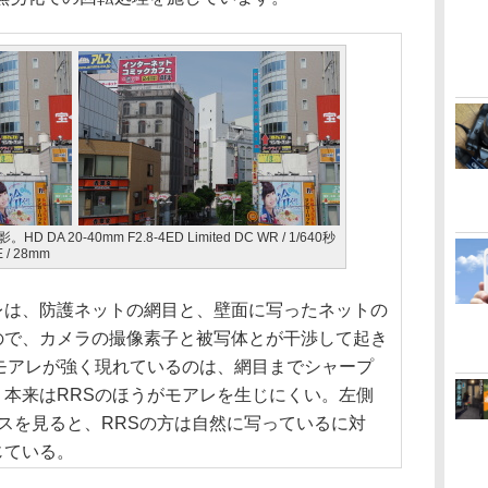
 20-40mm F2.8-4ED Limited DC WR / 1/640秒
E / 28mm
レは、防護ネットの網目と、壁面に写ったネットの
ので、カメラの撮像素子と被写体とが干渉して起き
モアレが強く現れているのは、網目までシャープ
本来はRRSのほうがモアレを生じにくい。左側
スを見ると、RRSの方は自然に写っているに対
じている。