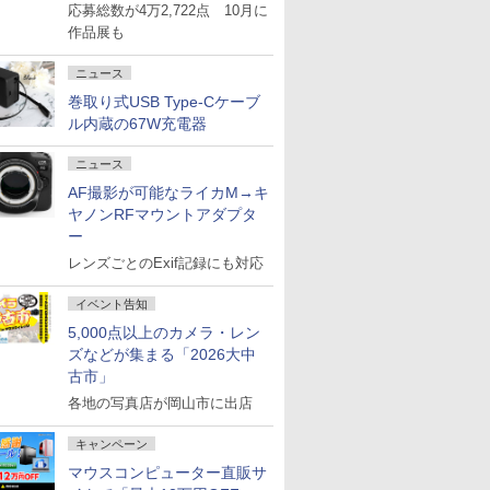
応募総数が4万2,722点 10月に
作品展も
ニュース
巻取り式USB Type-Cケーブ
ル内蔵の67W充電器
ニュース
AF撮影が可能なライカM→キ
ヤノンRFマウントアダプタ
ー
レンズごとのExif記録にも対応
イベント告知
5,000点以上のカメラ・レン
ズなどが集まる「2026大中
古市」
各地の写真店が岡山市に出店
キャンペーン
マウスコンピューター直販サ