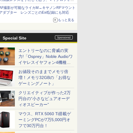
サーズへの期待と可能性
AF撮影が可能なライカM→キヤノンRFマウント
アダプター レンズごとのExif記録にも対応
もっと見る
Special Site
エントリーなのに脅威の実
力!「Osprey」Noble Audioワ
イヤレスイヤフォン4機種を
一気に聴く
お値段そのままでメモリ倍
増！メモリ32GBの「お得な
ゲーミングノート」
クリエイティブが作った2万
円台の“小さなピュアオーデ
ィオスピーカー”
マウス、RTX 5060 Ti搭載ゲ
ーミングPCが7万5,000円オ
フで30万円台！