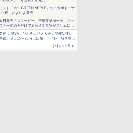
牛鉄板ステーキ定食」を発売
ミスド「Mrs. GREEN APPLE」のコラボドーナ
ツ4種、いよいよ発売！
本日発売「スヌーピー」圧縮収納ポーチ。ファ
スナー閉めるだけで着替えや荷物がスリムにま
とまる
名神 大津SA「びわ湖大花火大会」開催に伴い
閉鎖。明日15～21時は店舗・トイレ・駐車場の
利用不可
もっと見る