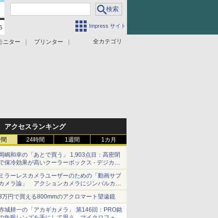
Impress サイト
全カテゴリ
モニター
プリンター
アクセスランキング
時間
24時間
1週間
1カ月
岡嶋和幸の「あとで買う」 1,903点目：高密閉
で保冷効果が高いクーラーボックス - デジカメ
Watch
ミラーレスカメラユーザーのための「動画サブ
カメラ論」 アクションカメラにジンバルカメ
ラ……その実質的な違いは？
3万円で買える800mmのアクロマート望遠鏡
赤城耕一の「アカギカメラ」 第146回：PRO銘
の魚眼レンズを手にして思う、マイクロフォー