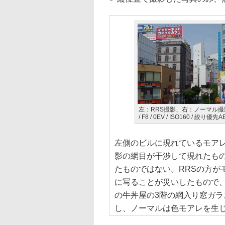
左：RRS撮影、右：ノーマル撮影。HD DA
/ F8 / 0EV / ISO160 / 絞り優先A
左側のビルに現れているモア
影の網目が干渉して現れたも
たものではない。RRSの方が
に写ることが災いしたもので、
の牛丼屋の3階の網入り窓ガラ
し、ノーマルは色モアレを生