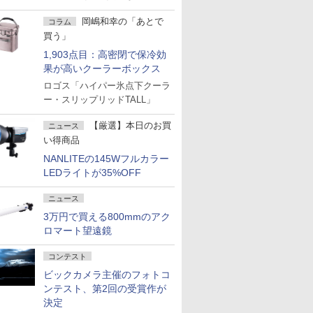
岡嶋和幸の「あとで
コラム
買う」
1,903点目：高密閉で保冷効
果が高いクーラーボックス
ロゴス「ハイパー氷点下クーラ
ー・スリップリッドTALL」
【厳選】本日のお買
ニュース
い得商品
NANLITEの145Wフルカラー
LEDライトが35%OFF
ニュース
3万円で買える800mmのアク
ロマート望遠鏡
コンテスト
ビックカメラ主催のフォトコ
ンテスト、第2回の受賞作が
決定