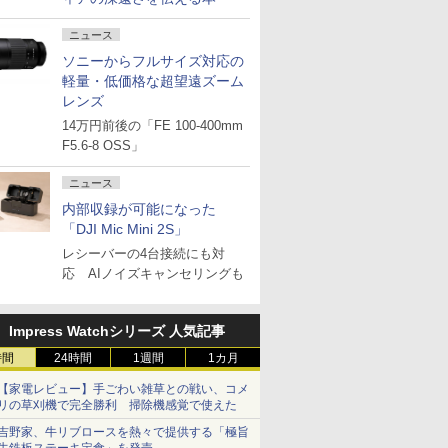
ニュース
ソニーからフルサイズ対応の
軽量・低価格な超望遠ズーム
レンズ
14万円前後の「FE 100-400mm
F5.6-8 OSS」
ニュース
内部収録が可能になった
「DJI Mic Mini 2S」
レシーバーの4台接続にも対
応 AIノイズキャンセリングも
Impress Watchシリーズ 人気記事
時間
24時間
1週間
1カ月
【家電レビュー】手ごわい雑草との戦い、コメ
リの草刈機で完全勝利 掃除機感覚で使えた
吉野家、牛リブロースを熱々で提供する「極旨