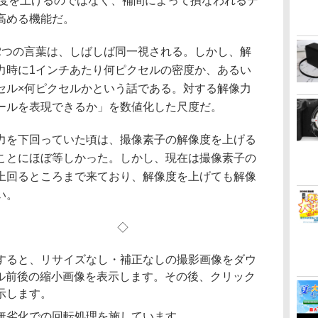
像度を上げるのではなく、補間によって損なわれるデ
高める機能だ。
2つの言葉は、しばしば同一視される。しかし、解
力時に1インチあたり何ピクセルの密度か、あるい
セル×何ピクセルかという話である。対する解像力
ールを表現できるか」を数値化した尺度だ。
力を下回っていた頃は、撮像素子の解像度を上げる
ことにほぼ等しかった。しかし、現在は撮像素子の
上回るところまで来ており、解像度を上げても解像
い。
◇ ◇
すると、リサイズなし・補正なしの撮影画像をダウ
クセル前後の縮小画像を表示します。その後、クリック
示します。
無劣化での回転処理を施しています。