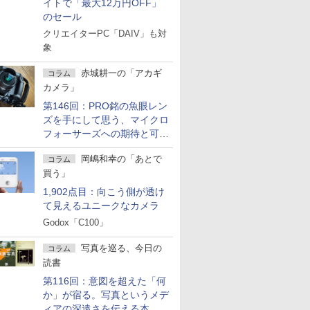
イトで「最大12万円OFF」
のセール
クリエイターPC「DAIV」も対
象
赤城耕一の「アカギ
コラム
カメラ」
第146回：PRO銘の魚眼レン
ズを手にして思う、マイクロ
フォーサーズへの期待と可能
性
岡嶋和幸の「あとで
コラム
買う」
1,902点目：向こう側が透け
て見えるユニークなカメラ
Godox「C100」
写真を巡る、今日の
コラム
読書
第116回：意図を超えた「何
か」が宿る。写真というメデ
ィアの深遠さを伝える本