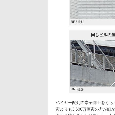
RRS撮影
同じビルの
RRS撮影
ベイヤー配列の素子同士をくらべれば
素よりも3,600万画素の方が