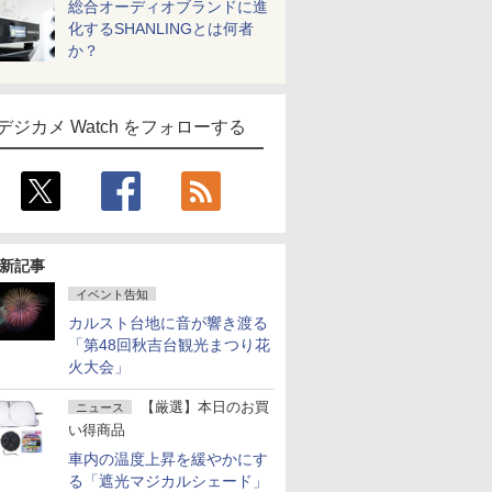
総合オーディオブランドに進
化するSHANLINGとは何者
か？
デジカメ Watch をフォローする
新記事
イベント告知
カルスト台地に音が響き渡る
「第48回秋吉台観光まつり花
火大会」
【厳選】本日のお買
ニュース
い得商品
車内の温度上昇を緩やかにす
る「遮光マジカルシェード」