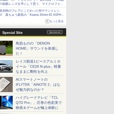
の魚眼レンズを手にして思う、マイクロフォー
サーズへの期待と可能性
逆光時のフレアにこだわったMマウントレン
ズ 真ちゅう鏡筒の「Ksana 35mm f/2 ASPH.
シルバークローム」
もっと見る
Special Site
鳥肌ものの「DENON
HOME」サウンドを体感し
た！
レイズ鍛造1ピースアルミホ
イール「CE28 N-plus」軽量
なままに剛性を向上
AIスマートノートの
iFLYTEK「AINOTE 2」はな
ぜ魅力的なのか？
ハイグレードテレビ「TCL
Q7D Pro」。圧巻の色彩美で
映画＆ゲームが極上体験に