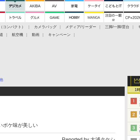
（コンパクト）
カメラバッグ
メディア/リーダー
三脚/一脚/雲台
道
航空機
動画
キャンペーン
他
1
いボケ味が美しい
Reported by 大浦タケシ