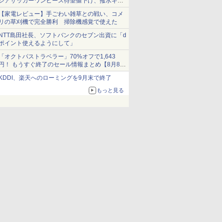
シアサッカーワンピース待望値下げ、撥水ギア
ショーツは1990円に
【家電レビュー】手ごわい雑草との戦い、コメ
リの草刈機で完全勝利 掃除機感覚で使えた
NTT島田社長、ソフトバンクのセブン出資に「d
ポイント使えるようにして」
「オクトパストラベラー」70%オフで1,643
円！ もうすぐ終了のセール情報まとめ【8月8日
更新】
KDDI、楽天へのローミングを9月末で終了
ニンテンドーeショップでは「大神 絶景版」が
67%オフで990円
もっと見る