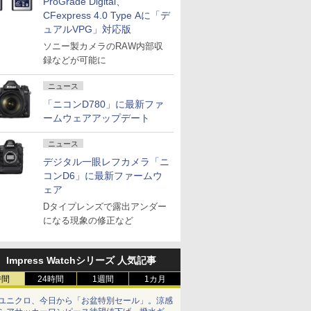
ProGrade Digital、
CFexpress 4.0 Type Aに「デ
ュアルVPG」対応版
ソニー製カメラのRAW内部収
録などが可能に
ニュース
「ニコンD780」に最新ファ
ームウェアアップデート
ニュース
デジタル一眼レフカメラ「ニ
コンD6」に最新ファームウ
ェア
Dタイプレンズで露出アンダー
になる現象の修正など
Impress Watchシリーズ 人気記事
時間
24時間
1週間
1カ月
ユニクロ、今日から「お盆特別セール」。涼感