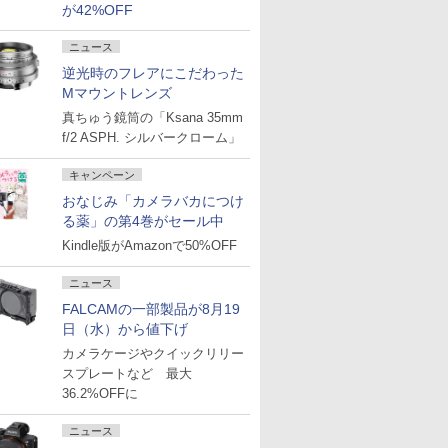
が42%OFF
ニュース
逆光時のフレアにこだわった
Mマウントレンズ
真ちゅう鏡筒の「Ksana 35mm
f/2 ASPH. シルバークローム」
キャンペーン
おなじみ「カメラバカにつけ
る薬」の第4巻がセール中
Kindle版がAmazonで50%OFF
ニュース
FALCAMの一部製品が8月19
日（水）から値下げ
カメラケージやクイックリリー
スプレートなど 最大
36.2%OFFに
ニュース