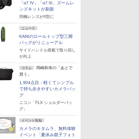
「α7 IV」「α7 III」ズームレ
ンズキットが刷新
同梱レンズがII型に
ニュース
KANIのロールトップ型三脚
バッグがリニューアル
サイドハンドル搭載で取り回し
が向上
岡嶋和幸の「あとで
コラム
買う」
1,904点目：軽くてシンプル
で持ち歩きやすいカメラバッ
グ
ニコン「FLX ショルダーバッ
グ」
イベント告知
カメラのキタムラ、無料体験
イベント「夏休み親子フォト