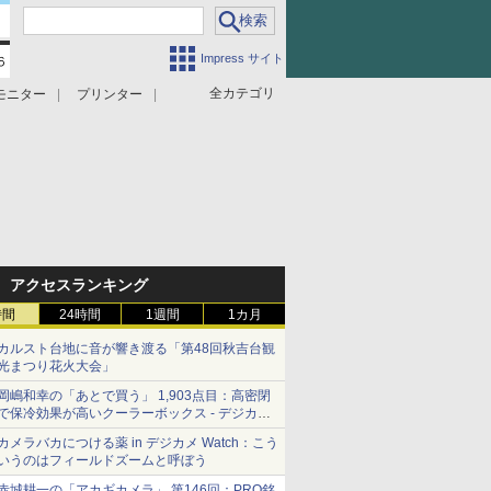
Impress サイト
全カテゴリ
モニター
プリンター
アクセスランキング
時間
24時間
1週間
1カ月
カルスト台地に音が響き渡る「第48回秋吉台観
光まつり花火大会」
岡嶋和幸の「あとで買う」 1,903点目：高密閉
で保冷効果が高いクーラーボックス - デジカメ
Watch
カメラバカにつける薬 in デジカメ Watch：こう
いうのはフィールドズームと呼ぼう
赤城耕一の「アカギカメラ」 第146回：PRO銘