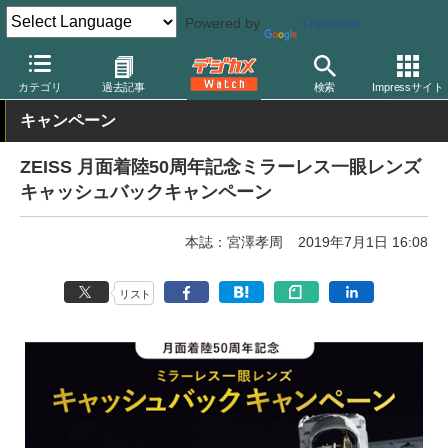
Powered by
Translate
デジカメ Watch
レンズ
交換レンズ
カールツァイス
カテゴリ
過去記事
検索
Impressサイト
キャンペーン
ZEISS 月面着陸50周年記念ミラーレス一眼レンズ
キャッシュバックキャンペーン
本誌：宮澤孝周
2019年7月1日 16:08
リスト