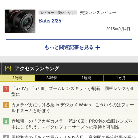
交換レンズレビュー
レビュー・使いこなし
Batis 2/25
2015年9月4日
もっと関連記事を見る
アクセスランキング
1時間
24時間
1週間
1カ月
「α7 IV」「α7 III」ズームレンズキットが刷新 同梱レンズがII
型に
カメラバカにつける薬 in デジカメ Watch：こういうのはフィー
ルドズームと呼ぼう
赤城耕一の「アカギカメラ」 第146回：PRO銘の魚眼レンズを
手にして思う、マイクロフォーサーズへの期待と可能性
岡嶋和幸の「あとで買う」 1,903点目：高密閉で保冷効果が高い