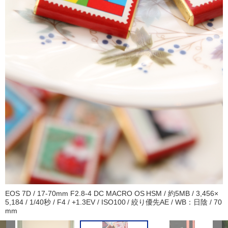
EOS 7D / 17-70mm F2.8-4 DC MACRO OS HSM / 約5MB / 3,456×
5,184 / 1/40秒 / F4 / +1.3EV / ISO100 / 絞り優先AE / WB：日陰 / 70
mm