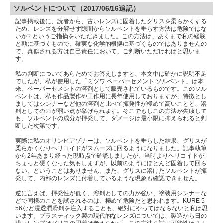
ソルベントについて（2017/06/16追記）
記事掲載後に、読者から、古いレンズに固着したグリスを柔らかくする
ため、レンズを分解せず隙間からソルベントを垂らす方法は危険ではな
いか? というご指摘をいただきました。この方法は、あくまで私の経験
と勘に基づくもので、確実な化学的根拠に基づくものではありませんの
で、真似される方は自己責任において、ご判断いただければと思いま
す。
私の判断についてあらためてお答えしますと、本文中は確かに説明不足
でしたが、私が使用した「ミツワ ペーパーセメント ソルベント」は本
来、ペーパーセメントの溶剤として販売されているものです。このソル
ベントは、私も作品製作や工作用に長年使用しておりますが、特徴とし
ましてはシンナーなど他の溶剤と比べて揮発性が極めて高いことと、溶
剤としての力が弱い点が挙げられます。そこでもしこの方法が失敗して
も、ソルベントの成分が揮発して、ダメージは最小限に抑えられると判
断した次第です。
実際に私のオリンピアゾナーは、ソルベントを垂らした結果、グリスが
柔らかくなりヘリコイドがスムーズに回るようになりました。記事執筆
から2年あまり経った現時点で確認しましたが、当時よりヘリコイドが
ちょっと硬くなった気もしますが、以前のようにほとんど固着して回ら
ない、ということはありません。また、グリスに溶けたソルベントが揮
発して、内部のレンズに付着しているような現象も確認できません。
逆に言えば、揮発性が低く、溶剤としての力が強い、塗装用シンナーな
どで同様のことを試されるのは、極めて危険だと思われます。KURE 5-
56など浸透潤滑剤を注入することも、絶対にやってはならないと私は思
います。プラスティック製の現代的なレンズについては、製造から日の