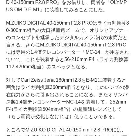
D 40-150mm F2.8 PRO」をお借りし、両者を「OLYMP
US OM-D E-M1」に装着してみることにした。
M.ZUIKO DIGITAL 40-150mm F2.8 PROはライカ判換算8
0-300mm相当の大口径望遠ズームで、オリンピアゾナー
のコンセプトを継承したデジタルカメラ時代の末裔だと
言える。さらにM.ZUIKO DIGITAL 40-150mm F2.8 PRO
には専用の1.4倍テレコンバーター「MC-14」が用意され
ていて、これを装着すると56-210mm F4（ライカ判換算
112-420mm相当）のスペックとなる。
対してCarl Zeiss Jena 180mm f2.8をE-M1に装着すると
画角はライカ判換算360mm相当となり、このレンズの潜
在能力がさらに引き出されることになる。またオリンパ
ス製1.4倍テレコンバーターMC-14を装着して、252mm
F4(ライカ判換算504mm相当）の超望遠レンズとして
（もし画質が劣化しなければ）使うことができる。
ところでM.ZUIKO DIGITAL 40-150mm F2.8 PROには、