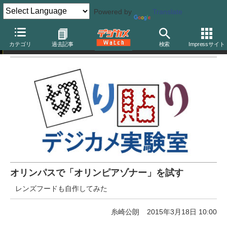
Powered by
Translate
切り貼りデジカメ実験室
カテゴリ
過去記事
検索
Impressサイト
オリンパスで「オリンピアゾナー」を試す
レンズフードも自作してみた
糸崎公朗
2015年3月18日 10:00