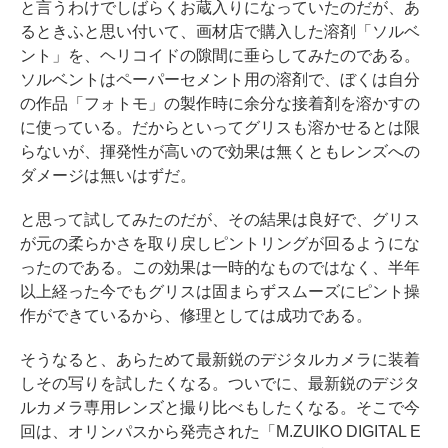
と言うわけでしばらくお蔵入りになっていたのだが、あ
るときふと思い付いて、画材店で購入した溶剤「ソルベ
ント」を、ヘリコイドの隙間に垂らしてみたのである。
ソルベントはペーパーセメント用の溶剤で、ぼくは自分
の作品「フォトモ」の製作時に余分な接着剤を溶かすの
に使っている。だからといってグリスも溶かせるとは限
らないが、揮発性が高いので効果は無くともレンズへの
ダメージは無いはずだ。
と思って試してみたのだが、その結果は良好で、グリス
が元の柔らかさを取り戻しピントリングが回るようにな
ったのである。この効果は一時的なものではなく、半年
以上経った今でもグリスは固まらずスムーズにピント操
作ができているから、修理としては成功である。
そうなると、あらためて最新鋭のデジタルカメラに装着
しその写りを試したくなる。ついでに、最新鋭のデジタ
ルカメラ専用レンズと撮り比べもしたくなる。そこで今
回は、オリンパスから発売された「M.ZUIKO DIGITAL E