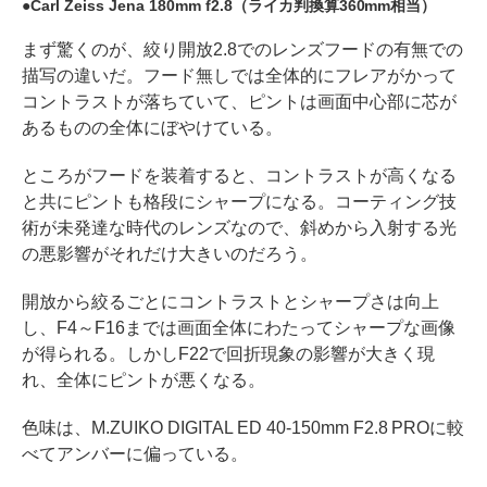
Carl Zeiss Jena 180mm f2.8（ライカ判換算360mm相当）
まず驚くのが、絞り開放2.8でのレンズフードの有無での
描写の違いだ。フード無しでは全体的にフレアがかって
コントラストが落ちていて、ピントは画面中心部に芯が
あるものの全体にぼやけている。
ところがフードを装着すると、コントラストが高くなる
と共にピントも格段にシャープになる。コーティング技
術が未発達な時代のレンズなので、斜めから入射する光
の悪影響がそれだけ大きいのだろう。
開放から絞るごとにコントラストとシャープさは向上
し、F4～F16までは画面全体にわたってシャープな画像
が得られる。しかしF22で回折現象の影響が大きく現
れ、全体にピントが悪くなる。
色味は、M.ZUIKO DIGITAL ED 40-150mm F2.8 PROに較
べてアンバーに偏っている。