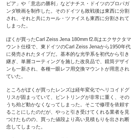
ピア」や「意志の勝利」などナチス・ドイツのプロパガ
ンダ映画を制作した。そのドイツも敗戦後は東西に分割
され、それと共にカール・ツァイスも東西に分割されて
しまった。
ぼくが買ったCarl Zeiss Jena 180mm f2.8はエクサクタマ
ウント仕様で、東ドイツのCarl Zeiss Jenaから1950年代
に発売されたタイプだ。基本的な光学系を初代から引き
継ぎ、単層コーティングを施した改良品で、鏡筒デザイ
ンも一新され、各種一眼レフ用交換マウントが用意され
ていた。
ところがぼくが買ったレンズは経年変化でヘリコイドグ
リスが固まっていて、ピントリングが非常に重く、その
うち殆ど動かなくなってしまった。そこで修理を依頼す
ることにしたのだが、やっと引き受けてくれる業者を見
つけたものの、買った値段より高い見積もりを出され断
念してしまった。