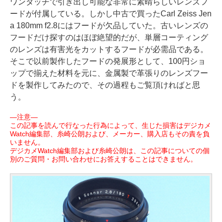
ワンタッチで引き出し可能な非常に素晴らしいレンズフ
ードが付属している。しかし中古で買ったCarl Zeiss Jen
a 180mm f2.8にはフードが欠品していた。古いレンズの
フードだけ探すのはほぼ絶望的だが、単層コーティング
のレンズは有害光をカットするフードが必需品である。
そこで以前製作したフードの発展形として、100円ショ
ップで揃えた材料を元に、金属製で革張りのレンズフー
ドを製作してみたので、その過程もご覧頂ければと思
う。
―注意―
この記事を読んで行なった行為によって、生じた損害はデジカメ
Watch編集部、糸崎公朗および、メーカー、購入店もその責を負
いません。
デジカメWatch編集部および糸崎公朗は、この記事についての個
別のご質問・お問い合わせにお答えすることはできません。