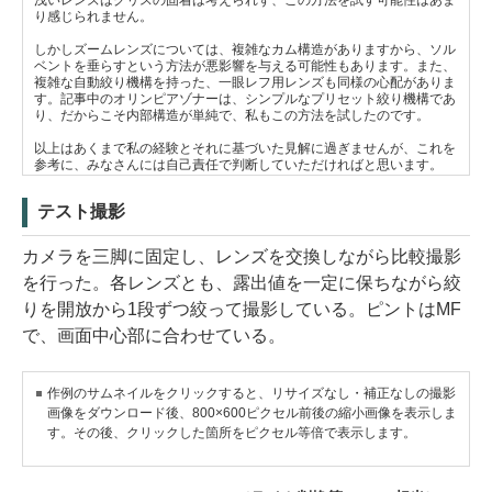
浅いレンズはグリスの固着は考えられず、この方法を試す可能性はあま
り感じられません。
しかしズームレンズについては、複雑なカム構造がありますから、ソル
ベントを垂らすという方法が悪影響を与える可能性もあります。また、
複雑な自動絞り機構を持った、一眼レフ用レンズも同様の心配がありま
す。記事中のオリンピアゾナーは、シンプルなプリセット絞り機構であ
り、だからこそ内部構造が単純で、私もこの方法を試したのです。
以上はあくまで私の経験とそれに基づいた見解に過ぎませんが、これを
参考に、みなさんには自己責任で判断していただければと思います。
テスト撮影
カメラを三脚に固定し、レンズを交換しながら比較撮影
を行った。各レンズとも、露出値を一定に保ちながら絞
りを開放から1段ずつ絞って撮影している。ピントはMF
で、画面中心部に合わせている。
作例のサムネイルをクリックすると、リサイズなし・補正なしの撮影
画像をダウンロード後、800×600ピクセル前後の縮小画像を表示しま
す。その後、クリックした箇所をピクセル等倍で表示します。