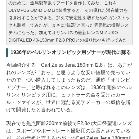
のために、金属製革張りフードを自作してみた。これを
OLYMPUS OM-D E-M1に装着すると、その優れた潜在能力を
引き出すことができる。加えて安定性を増すためのガンストッ
クも装着してみたが、まさに“銃器”と言った雰囲気の撮影シス
テムになった。加えてオリンパスの最新レンズM.ZUIKO
DIGITAL ED 40-150mm F2.8 PROとの撮り比べも行ってみた
1936年のベルリンオリンピック用ゾナーが現代に蘇る
今回紹介する「Carl Zeiss Jena 180mm f2.8」は、あこが
れのレンズが「おっ」と思うような安い値段で売ってい
たので、つい購入してしまったものだ。通称「オリンピ
アゾナー」と呼ばれるこのレンズは、1936年開催のベル
リンオリンピック用に、ヒットラーの命を受けたカー
ル・ツァイスが、世界に冠たる光学メーカーの威信を賭
けて開発したと言われている。
現在でも焦点距離200mm前後でF2.8の大口径望遠レンズ
は、スポーツやポートレート撮影用の定番とされている
が、その元祖と言えるのがこのCarl Zeiss Jena 180mm f