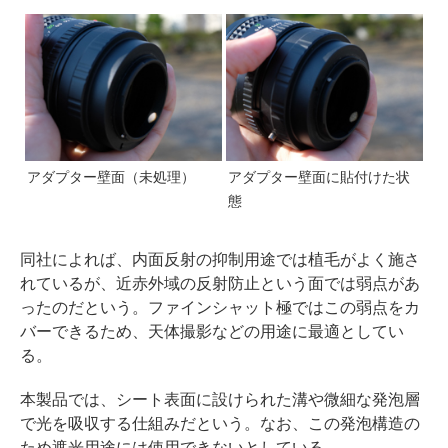
アダプター壁面（未処理）
アダプター壁面に貼付けた状
態
同社によれば、内面反射の抑制用途では植毛がよく施さ
れているが、近赤外域の反射防止という面では弱点があ
ったのだという。ファインシャット極ではこの弱点をカ
バーできるため、天体撮影などの用途に最適としてい
る。
本製品では、シート表面に設けられた溝や微細な発泡層
で光を吸収する仕組みだという。なお、この発泡構造の
ため遮光用途には使用できないとしている。