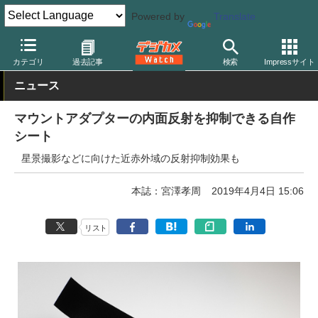
Powered by
Translate
デジカメ Watch
撮影用品
カテゴリ
過去記事
検索
Impressサイト
ニュース
マウントアダプターの内面反射を抑制できる自作
シート
星景撮影などに向けた近赤外域の反射抑制効果も
本誌：宮澤孝周
2019年4月4日 15:06
リスト