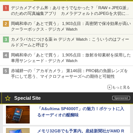
デジカメアイテム丼：ありそうでなかった？「RAW＋JPEG派」
のための写真編集アプリ カメラデフォルトのJPEGを大切にす
る「Filmator」
岡嶋和幸の「あとで買う」 1,903点目：高密閉で保冷効果が高い
クーラーボックス - デジカメ Watch
カメラバカにつける薬 in デジカメ Watch：こういうのはフィー
ルドズームと呼ぼう
岡嶋和幸の「あとで買う」 1,905点目：放射冷却素材を採用した
車用サンシェード - デジカメ Watch
赤城耕一の「アカギカメラ」 第146回：PRO銘の魚眼レンズを
手にして思う、マイクロフォーサーズへの期待と可能性
もっと見る
Special Site
「A&ultima SP4000T」の魅力！ポケットに入
るオーディオの醍醐味
メモリ32GBでも予算内。産経新聞社がAMD R