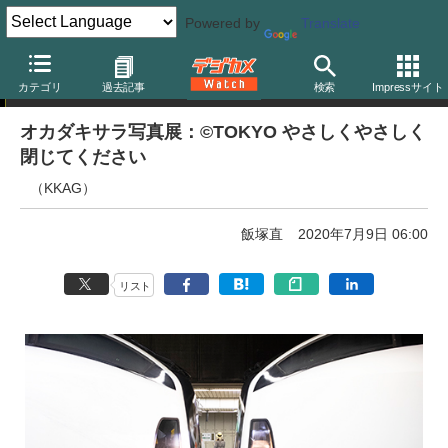
Powered by
Translate
写真展告知
カテゴリ
過去記事
検索
Impressサイト
オカダキサラ写真展：©TOKYO やさしくやさしく
閉じてください
（KKAG）
飯塚直
2020年7月9日 06:00
リスト