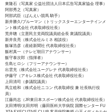
東隆石（写真家 公益社団法人日本広告写真家協会 理事）
阿部秀之（写真家）
阿部武臣（ばんえい競馬 騎手）
新井勝久/ブルーマン（トリックスターエンターテインメ
ント株式会社 代表取締役社長）
荒井聰（立憲民主党両院議員総会長 衆議院議員）
新井良亮（株式会社ルミネ 相談役）
飯塚浩彦（産経新聞社 代表取締役社長）
飯村真一（テレビ朝日アナウンサー）
飯守泰次郎（指揮者）
生島ヒロシ（フリーアナウンサー）
出雲充（株式会社ユーグレナ 代表取締役社長）
伊藤守（アキレス株式会社 代表取締役社長）
上田清司（参議院議員）
馬立稔和（株式会社ニコン 代表取締役 兼 社長執行役
員）
江藤尚志（JR東日本スポーツ株式会社 代表取締役社長）
太田博明/太田邦明（藤田医科大学病院 国際センター FU
JITA EXECUTIVE CLUB 客員病院教授 山王メディカルセ