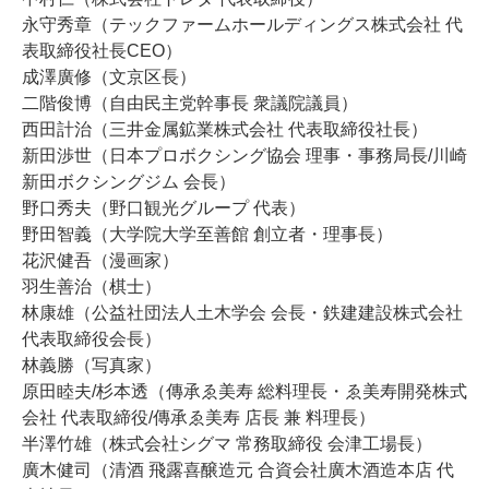
永守秀章（テックファームホールディングス株式会社 代
表取締役社長CEO）
成澤廣修（文京区長）
二階俊博（自由民主党幹事長 衆議院議員）
西田計治（三井金属鉱業株式会社 代表取締役社長）
新田渉世（日本プロボクシング協会 理事・事務局長/川崎
新田ボクシングジム 会長）
野口秀夫（野口観光グループ 代表）
野田智義（大学院大学至善館 創立者・理事長）
花沢健吾（漫画家）
羽生善治（棋士）
林康雄（公益社団法人土木学会 会長・鉄建建設株式会社
代表取締役会長）
林義勝（写真家）
原田睦夫/杉本透（傳承ゑ美寿 総料理長・ゑ美寿開発株式
会社 代表取締役/傳承ゑ美寿 店長 兼 料理長）
半澤竹雄（株式会社シグマ 常務取締役 会津工場長）
廣木健司（清酒 飛露喜醸造元 合資会社廣木酒造本店 代