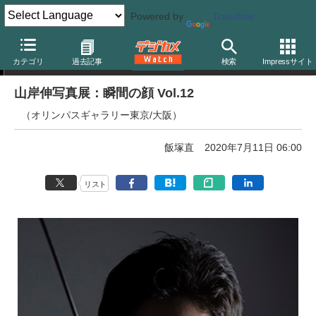
Powered by
Translate
写真展告知
カテゴリ
過去記事
検索
Impressサイト
山岸伸写真展：瞬間の顔 Vol.12
（オリンパスギャラリー東京/大阪）
飯塚直
2020年7月11日 06:00
リスト