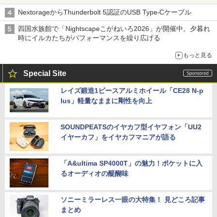
NextorageからThunderbolt 5認証のUSB Type-Cケーブル
四国水族館で「Nightscapeこがねいろ2026」が開催中。夕暮れ
時にイルカたちがパフォーマンスを繰り広げる
もっと見る
Special Site
レイズ鍛造1ピースアルミホイール「CE28 N-p
lus」軽量なままに剛性を向上
SOUNDPEATSのイヤカフ型イヤフォン「UU2
イヤーカフ」をイヤカフマニアが語る
「A&ultima SP4000T」の魅力！ポケットに入
るオーディオの醍醐味
ソニーミラーレス一眼の大特集！ 見どころ記事
まとめ