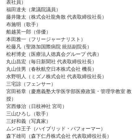
表社員）
福田達夫（衆議院議員）
藤井隆太（株式会社龍角散 代表取締役社長）
布施明（歌手）
船越英一郎（俳優）
本田雅一（フリージャーナリスト）
松藤凡（聖路加国際病院 統括副院長）
松村博史（医療法人徳真会グループ 代表）
丸山昌宏（毎日新聞社 代表取締役社長）
丸山佳男（春秋航空日本株式会社 機長）
水野明人（ミズノ株式会社 代表取締役社長）
三宅諒（フェンサー）
宮田裕章（慶應義塾大学医学部医療政策・管理学教室 教
授）
宮西修治（日枝神社 宮司）
三山ひろし（歌手）
三好和義（写真家）
ムンロ王子（ハイブリッド・パフォーマー）
森下雄司（森下仁丹株式会社 代表取締役社長）