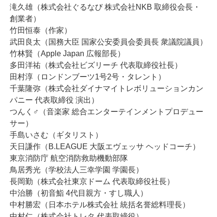
滝久雄（株式会社ぐるなび 株式会社NKB 取締役会長・
創業者）
竹田恒泰（作家）
武田良太（国務大臣 国家公安委員会委員長 衆議院議員）
竹林賢（Apple Japan 広報部長）
多田洋祐（株式会社ビズリーチ 代表取締役社長）
田村淳（ロンドンブーツ1号2号・タレント）
千葉隆弥（株式会社ダイナマイトレボリューションカン
パニー 代表取締役 演出）
つんく♂（音楽家 総合エンターテインメントプロデュー
サー）
手島いさむ（ギタリスト）
天日謙作（B.LEAGUE 大阪エヴェッサ ヘッドコーチ）
東京消防庁 航空消防救助機動部隊
鳥居秀光（学校法人三幸学園 学園長）
長岡勤（株式会社東京ドーム 代表取締役社長）
中治勝（初音鮨 4代目親方・すし職人）
中村勝宏（日本ホテル株式会社 統括名誉総料理長）
中村仁（株式会社トレタ 代表取締役）