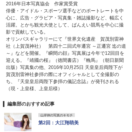
2016年日本写真協会 作家賞受賞
俳優・アイドル・スポーツ選手などのポートレートを中
心に、広告・グラビア・写真集・雑誌撮影など、幅広く
活躍。とかち観光大使として、ばんえい競馬を中心に撮
影で貢献している。
オリンパスギャラリーにて『世界文化遺産 賀茂別雷神
社（上賀茂神社） 第四十二回式年遷宮 ～正遷宮 迄の道
～』などを開催。『瞬間の顔』写真展は今年で12回目を
迎える。『靖國の桜』（徳間書店）『輓馬』（朝日新聞
出版）写真集の他、2016年10月25日 天皇皇后両陛下が
賀茂別雷神社参拝の際にオフィシャルとして全撮影の
ち、『天皇皇后両陛下参拝の儀記念誌』が発刊される
（現・上皇様、上皇后様）
編集部のおすすめ記事
山岸伸の写真のキモチ
第2回：大江翔萌美