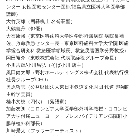
ンター 女性医療センター医師/福島県立医科大学医学部
講師）
大竹英雄（囲碁棋士 名誉碁聖）
大鶴義丹（俳優）
大友康裕（東京医科歯科大学医学部附属病院 病院長補
佐、救命救急センター長・東京医科歯科大学大学院 医歯
学総合研究科 救急医学領域長、救急災害医学分野教授）
岡田裕介（東映株式会社 代表取締役グループ会長）
小川吉輝/小川昌弘（そば小川 店主）
奥田健太郎（野村ホールディングス株式会社 代表執行役
社長グループCEO）
奥原哲志（公益財団法人東日本鉄道文化財団 鉄道博物館
主幹学芸員）
桂小文枝（四代）（落語家）
加藤友朗（コロンビア大学医学部外科学教授・コロンビ
ア大学付属ニューヨーク・プレスバイテリアン病院肝小
腸移植外科部長）
川崎景太（フラワーアーティスト）