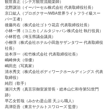
観世喜正（シテ方観世流能楽師）
北野譲治（イーパーセル株式会社 代表取締役社長）
京口紘人（プロボクサー/WBA世界ライトフライ級スー
パー王者）
後藤尚右（株式会社ゴトウ花店 代表取締役社長）
小林一博（コニカミノルタジャパン株式会社 執行役員）
小林哲也（埼玉県議会議員）
小柳淳（株式会社ホテル小田急サザンタワー 代表取締役
社長）
迫本淳一（松竹株式会社 代表取締役社長）
嶋崎伸夫（俳優）
嶋田忠（写真家）
清水秀文（株式会社ボディワークホールディングス 代表
取締役）
純烈（歌手）
瀬川大秀（真言宗御室派管長・総本山仁和寺第51世門
跡）
早乙女哲哉（みかわ是山居 天ぷら職人）
高津臣吾（東京ヤクルトスワローズ 監督）