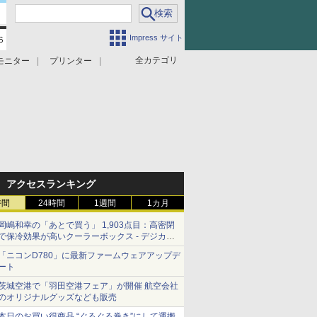
Impress サイト
全カテゴリ
モニター
プリンター
アクセスランキング
時間
24時間
1週間
1カ月
岡嶋和幸の「あとで買う」 1,903点目：高密閉
で保冷効果が高いクーラーボックス - デジカメ
Watch
「ニコンD780」に最新ファームウェアアップデ
ート
茨城空港で「羽田空港フェア」が開催 航空会社
のオリジナルグッズなども販売
本日のお買い得商品 “ぐるぐる巻き”にして運搬