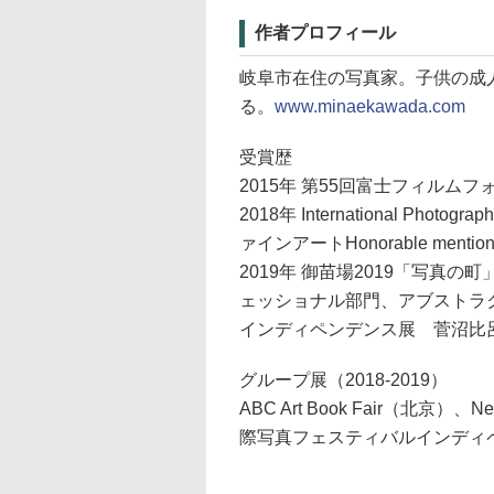
作者プロフィール
岐阜市在住の写真家。子供の成人
る。
www.minaekawada.com
受賞歴
2015年 第55回富士フィルム
2018年 International Phot
ァインアートHonorable mentio
2019年 御苗場2019「写真の町」東川町賞
ェッショナル部門、アブストラ
インディペンデンス展 菅沼比
グループ展（2018-2019）
ABC Art Book Fair（北京
際写真フェスティバルインディペンデン