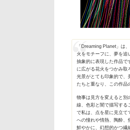
「Dreaming Plan
火をモチーフに、夢を追
抽象的に表現した作品で
に広がる花火をつかみ取
光景がとても印象的で、
たちと重なり、この作品
物事は見方を変えると別
線、色彩と闇で描写する
で私は、点を星に見立て
への憧れや情熱、陶酔、
鮮やかに、幻想的かつ繊