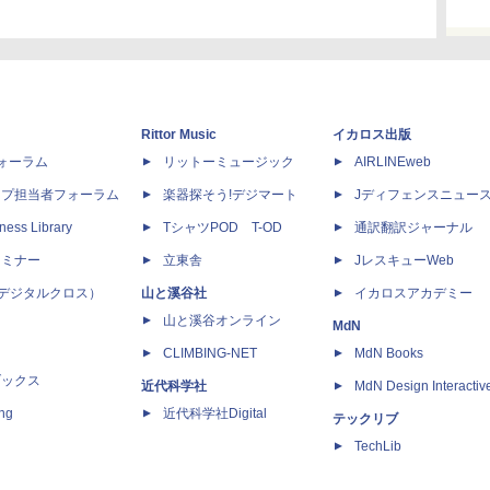
Rittor Music
イカロス出版
dフォーラム
リットーミュージック
AIRLINEweb
ップ担当者フォーラム
楽器探そう!デジマート
Jディフェンスニュー
ness Library
TシャツPOD T-OD
通訳翻訳ジャーナル
セミナー
立東舎
JレスキューWeb
 X（デジタルクロス）
山と溪谷社
イカロスアカデミー
山と溪谷オンライン
MdN
CLIMBING-NET
MdN Books
ブックス
近代科学社
MdN Design Interactiv
ing
近代科学社Digital
テックリブ
TechLib