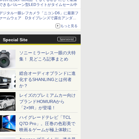
できるバルーン型LEDライトがタイムセール中
デジタル一眼レフカメラ「ニコンD6」に最新フ
ァームウェア Dタイプレンズで露出アンダー
になる現象の修正など
もっと見る
Special Site
ソニーミラーレス一眼の大特
集！ 見どころ記事まとめ
総合オーディオブランドに進
化するSHANLINGとは何者
か？
レイズのプレミアムカー向け
ブランドHOMURAから
「2×9R」が登場！
ハイグレードテレビ「TCL
Q7D Pro」。圧巻の色彩美で
映画＆ゲームが極上体験に