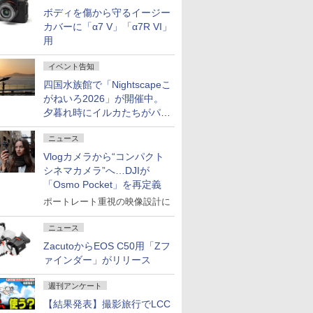
ボディを傷から守るイージー
カバーに「α7 V」「α7R VI」
用
イベント告知
四国水族館で「Nightscapeこ
がねいろ2026」が開催中。
夕暮れ時にイルカたちがパフ
ォーマンスを繰り広げる
ニュース
Vlogカメラから“コンパクト
シネマカメラ”へ…DJIが
「Osmo Pocket」を再定義
ポートレート重視の映像設計に
ニュース
ZacutoからEOS C50用「Zフ
ァインダー」がリリース
週刊アンケート
【結果発表】撮影旅行でLCC