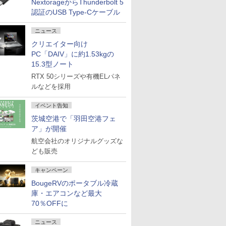
NextorageからThunderbolt 5
認証のUSB Type-Cケーブル
ニュース
クリエイター向け
PC「DAIV」に約1.53kgの
15.3型ノート
RTX 50シリーズや有機ELパネ
ルなどを採用
イベント告知
茨城空港で「羽田空港フェ
ア」が開催
航空会社のオリジナルグッズな
ども販売
キャンペーン
BougeRVのポータブル冷蔵
庫・エアコンなど最大
70％OFFに
ニュース