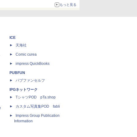
約1656kcal、総重量約527g！
もっと見る
ICE
天海社
ス
Comic curea
impress QuickBooks
PUBFUN
パブファンセルフ
IPGネットワーク
TシャツPOD pTa.shop
カスタム写真集POD fabli
e
Impress Group Publication
Information