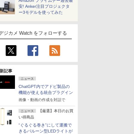
Amazon プライムデー過去最
安! Anker注目プロジェクタ
ー3モデルを使ってみた
デジカメ Watch をフォローする
新記事
ニュース
ChatGPT内でアドビ製品の
機能が使える統合プラグイン
画像・動画の作成を対話で
【厳選】本日のお買
ニュース
い得商品
“ぐるぐる巻き”にして運搬で
きるバルーン型LEDライトが