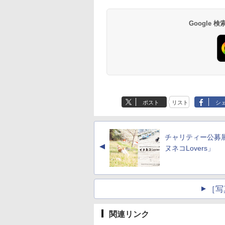
Google
ポスト
リスト
シ
チャリティー公募
▲
ヌネコLovers」
［写
関連リンク