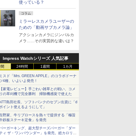
使っている？
コラム
ミラーレスカメラユーザーの
ための「動画サブカメラ論」
アクションカメラにジンバルカ
メラ……その実質的な違いは？
Impress Watchシリーズ 人気記事
時間
24時間
1週間
1カ月
ミスド「Mrs. GREEN APPLE」のコラボドーナ
ツ4種、いよいよ発売！
【家電レビュー】手ごわい雑草との戦い、コメ
リの草刈機で完全勝利 掃除機感覚で使えた
NTT島田社長、ソフトバンクのセブン出資に「d
ポイント使えるようにして」
吉野家、牛リブロースを熱々で提供する「極旨
牛鉄板ステーキ定食」を発売
バーガーキング、超大型チーズバーガー「ダー
ティ ザ・ワンパウンダー」を発売。総カロリー