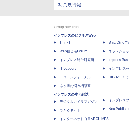
写真展情報
Group site links
インプレスのビジネスWeb
Think IT
SmartGri
Web担当者Forum
ネットショ
インプレス総合研究所
Impress Busi
IT Leaders
インプレス
ドローンジャーナル
DIGITAL
ネッ担お悩み相談室
インプレスの本と雑誌
インプレス
デジタルカメラマガジン
NextPublish
できるネット
インターネット白書ARCHIVES