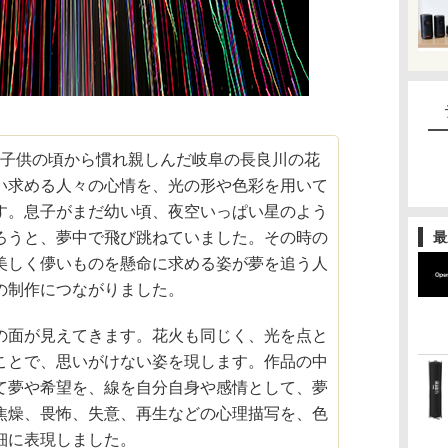
et」は、子供の頃から慣れ親しんだ岐阜の長良川の花
い求める人々の心情を、光の形や色彩を用いて
す。息子がまだ幼い頃、夜空いっぱい星のよう
最
ろうと、夢中で飛び跳ねていました。その時の
美しく儚いものを懸命に求める姿が夢を追う人
の制作につながりました。
の面が見えてきます。花火も同じく、光を点と
ことで、思いがけない姿を現します。作品の中
て夢や希望を、線を自分自身や感情として、夢
焦燥、畏怖、失意、再生などの心理描写を、色
細に表現しました。