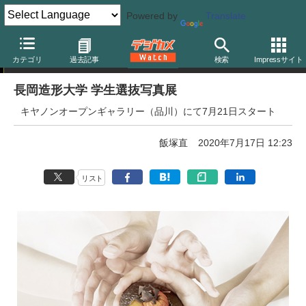
Powered by
Translate
写真展告知
カテゴリ
過去記事
検索
Impressサイト
長岡造形大学 学生選抜写真展
キヤノンオープンギャラリー（品川）にて7月21日スタート
飯塚直
2020年7月17日 12:23
リスト