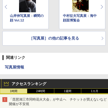
山岸伸写真展：瞬間の
中村征夫写真展：海中
顔 Vol.12
顔面博覧会
［写真展］の他の記事を見る
関連リンク
写真展情報
アクセスランキング
1時間
24時間
1週間
1カ月
「琵琶湖三市同時花火大会」が中止へ チケットが買えないなど
開催が不安視