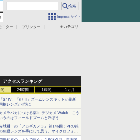
Impress サイト
全カテゴリ
モニター
プリンター
アクセスランキング
時間
24時間
1週間
1カ月
「α7 IV」「α7 III」ズームレンズキットが刷新
同梱レンズがII型に
カメラバカにつける薬 in デジカメ Watch：こう
いうのはフィールドズームと呼ぼう
赤城耕一の「アカギカメラ」 第146回：PRO銘
の魚眼レンズを手にして思う、マイクロフォー
サーズへの期待と可能性
岡嶋和幸の「あとで買う」 1,903点目：高密閉