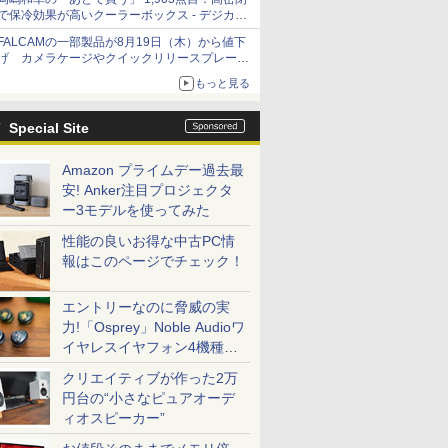
で保冷効果が高いクーラーボックス - デジカメ
Watch
FALCAMの一部製品が8月19日（木）から値下
げ カメラケージやクイックリリースプレート
など 最大36.2%OFFに
もっと見る
Special Site
Amazon プライムデー過去最
安! Anker注目プロジェクタ
ー3モデルを使ってみた
性能の良いお得な中古PC情
報はこのページでチェック！
エントリーなのに脅威の実
力!「Osprey」Noble Audioワ
イヤレスイヤフォン4機種を
一気に聴く
クリエイティブが作った2万
円台の“小さなピュアオーデ
ィオスピーカー”