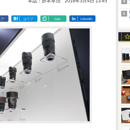
本誌：折本幸治
2018年3月4日 13:45
ェア
はてブ
note
LinkedIn