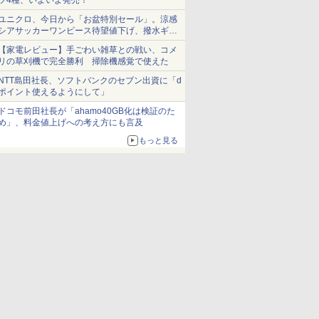
ツ4種、いよいよ発売！
ユニクロ、今日から「お盆特別セール」。涼感
シアサッカーワンピース待望値下げ、撥水ギア
ショーツは1990円に
【家電レビュー】手ごわい雑草との戦い、コメ
リの草刈機で完全勝利 掃除機感覚で使えた
NTT島田社長、ソフトバンクのセブン出資に「d
ポイント使えるようにして」
ドコモ前田社長が「ahamo40GB化は検証のた
め」、料金値上げへの考え方にも言及
もっと見る