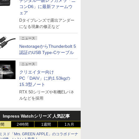
デジタル一眼レフカメラ「ニ
コンD6」に最新ファームウ
ェア
Dタイプレンズで露出アンダー
になる現象の修正など
ニュース
NextorageからThunderbolt 5
認証のUSB Type-Cケーブル
ニュース
クリエイター向け
PC「DAIV」に約1.53kgの
15.3型ノート
RTX 50シリーズや有機ELパネ
ルなどを採用
Impress Watchシリーズ 人気記事
時間
24時間
1週間
1カ月
ミスド「Mrs. GREEN APPLE」のコラボドーナ