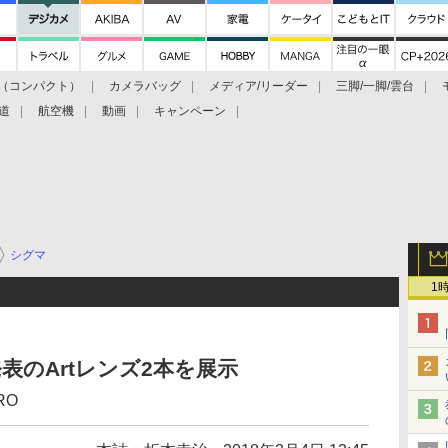
（コンパクト）
カメラバッグ
メディア/リーダー
三脚/一脚/雲台
道
航空機
動画
キャンペーン
シグマ
1
表のArtレンズ2本を展示
RO