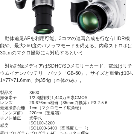
動体追尾AFを利用可能。3コマの連写合成を行なうHDR機
能や、最大360度のパノラマモードを備える。内蔵ストロボは
30cmのマクロ撮影にも対応するという。
対応記録メディアはSDHC/SDメモリーカード。電源はリチ
ウムイオンバッテリーパック「GB-60」。サイズと重量は104.
1×77×71.6mm、約354g（本体のみ）。
製品名
X600
撮像素子
1/2.3型有効1,440万画素CMOS
レンズ
26-676mm相当（35mm判換算）F3.2-5.6
最短撮影距離
1cm（マクロモード広角端）
（レンズ前）
220cm（望遠端）
手ブレ補正
光学式
ISO100-3200
感度
ISO1600-6400（高感度モード）
露出プログラム
プログラムAE、シャッター優先