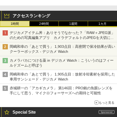
アクセスランキング
1時間
24時間
1週間
1カ月
デジカメアイテム丼：ありそうでなかった？「RAW＋JPEG派」
のための写真編集アプリ カメラデフォルトのJPEGを大切にす
る「Filmator」
岡嶋和幸の「あとで買う」 1,903点目：高密閉で保冷効果が高い
クーラーボックス - デジカメ Watch
カメラバカにつける薬 in デジカメ Watch：こういうのはフィー
ルドズームと呼ぼう
岡嶋和幸の「あとで買う」 1,905点目：放射冷却素材を採用した
車用サンシェード - デジカメ Watch
赤城耕一の「アカギカメラ」 第146回：PRO銘の魚眼レンズを
手にして思う、マイクロフォーサーズへの期待と可能性
もっと見る
Special Site