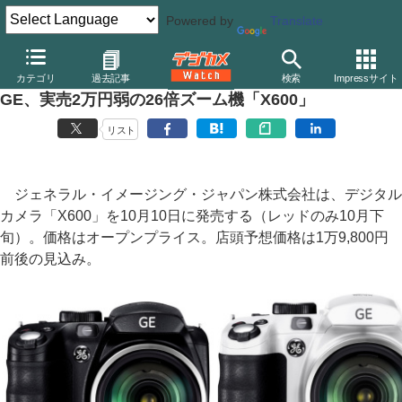
Powered by
Translate
デジカメ Watch
カメラ
レンズ一体型（コンパクト）カメラ
そ
カテゴリ
過去記事
検索
Impressサイト
GE、実売2万円弱の26倍ズーム機「X600」
リスト
ジェネラル・イメージング・ジャパン株式会社は、デジタル
カメラ「X600」を10月10日に発売する（レッドのみ10月下
旬）。価格はオープンプライス。店頭予想価格は1万9,800円
前後の見込み。