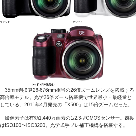
ブラック
ホワイト
レッド（日本限定色）
35mm判換算26-676mm相当の26倍ズームレンズを搭載する
高倍率モデル。光学26倍ズーム搭載機で世界最小・最軽量と
している。2011年4月発売の「X500」は15倍ズームだった。
撮像素子は有効1,440万画素の1/2.3型CMOSセンサー。感度
はISO100〜ISO3200。光学式手ブレ補正機構を搭載する。