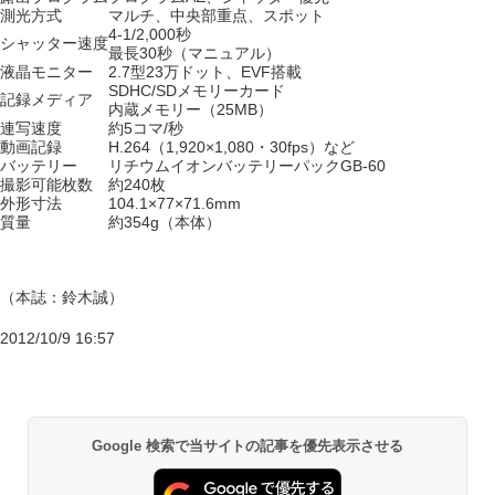
測光方式
マルチ、中央部重点、スポット
4-1/2,000秒
シャッター速度
最長30秒（マニュアル）
液晶モニター
2.7型23万ドット、EVF搭載
SDHC/SDメモリーカード
記録メディア
内蔵メモリー（25MB）
連写速度
約5コマ/秒
動画記録
H.264（1,920×1,080・30fps）など
バッテリー
リチウムイオンバッテリーパックGB-60
撮影可能枚数
約240枚
外形寸法
104.1×77×71.6mm
質量
約354g（本体）
（本誌：鈴木誠）
2012/10/9 16:57
Google 検索で当サイトの記事を優先表示させる