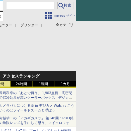
Impress サイト
全カテゴリ
モニター
プリンター
アクセスランキング
時間
24時間
1週間
1カ月
岡嶋和幸の「あとで買う」 1,903点目：高密閉
で保冷効果が高いクーラーボックス - デジカメ
Watch
カメラバカにつける薬 in デジカメ Watch：こう
いうのはフィールドズームと呼ぼう
赤城耕一の「アカギカメラ」 第146回：PRO銘
の魚眼レンズを手にして思う、マイクロフォー
サーズへの期待と可能性
「α7 IV」「α7 III」ズームレンズキットが刷新