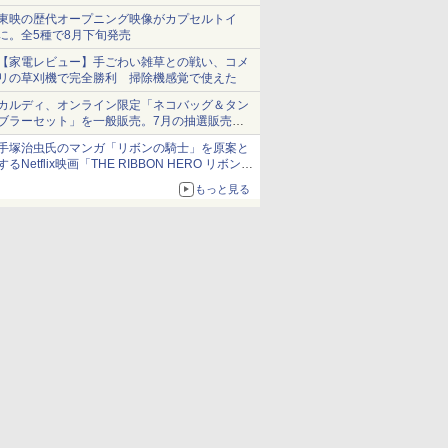
ショーツは1990円に
東映の歴代オープニング映像がカプセルトイ
に。全5種で8月下旬発売
【家電レビュー】手ごわい雑草との戦い、コメ
リの草刈機で完全勝利 掃除機感覚で使えた
カルディ、オンライン限定「ネコバッグ＆タン
ブラーセット」を一般販売。7月の抽選販売の
当選無効分
手塚治虫氏のマンガ「リボンの騎士」を原案と
するNetflix映画「THE RIBBON HERO リボンヒ
ーロー」本日配信開始
もっと見る