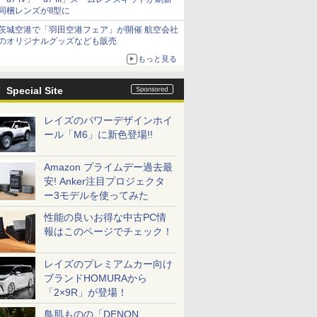
同梱レンズがII型に
茨城空港で「羽田空港フェア」が開催 航空会社
のオリジナルグッズなども販売
もっと見る
Special Site
レイズのパワーデザインホイ
ール「M6」に新色登場!!
Amazon プライムデー過去最
安! Anker注目プロジェクタ
ー3モデルを使ってみた
性能の良いお得な中古PC情
報はこのページでチェック！
レイズのプレミアムカー向け
ブランドHOMURAから
「2×9R」が登場！
鳥肌ものの「DENON