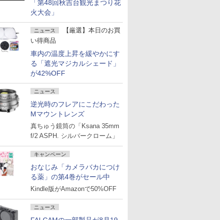
「第48回秋吉台観光まつり花
火大会」
【厳選】本日のお買
ニュース
い得商品
車内の温度上昇を緩やかにす
る「遮光マジカルシェード」
が42%OFF
ニュース
逆光時のフレアにこだわった
Mマウントレンズ
真ちゅう鏡筒の「Ksana 35mm
f/2 ASPH. シルバークローム」
キャンペーン
おなじみ「カメラバカにつけ
る薬」の第4巻がセール中
Kindle版がAmazonで50%OFF
ニュース