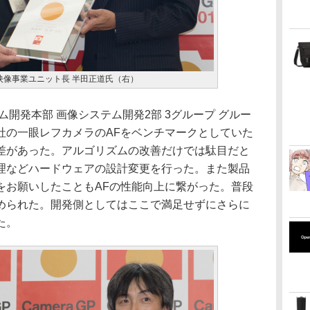
映像事業ユニット長 半田正道氏（右）
ム開発本部 画像システム開発2部 3グループ グルー
社の一眼レフカメラのAFをベンチマークとしていた
差があった。アルゴリズムの改善だけでは駄目だと
理などハードウェアの設計変更を行った。また製品
をお願いしたこともAFの性能向上に繋がった。普段
められた。開発側としてはここで満足せずにさらに
た。