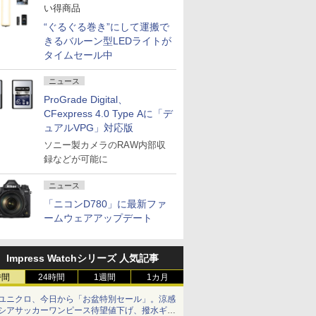
い得商品
“ぐるぐる巻き”にして運搬で
きるバルーン型LEDライトが
タイムセール中
ニュース
ProGrade Digital、
CFexpress 4.0 Type Aに「デ
ュアルVPG」対応版
ソニー製カメラのRAW内部収
録などが可能に
ニュース
「ニコンD780」に最新ファ
ームウェアアップデート
Impress Watchシリーズ 人気記事
時間
24時間
1週間
1カ月
ユニクロ、今日から「お盆特別セール」。涼感
シアサッカーワンピース待望値下げ、撥水ギア