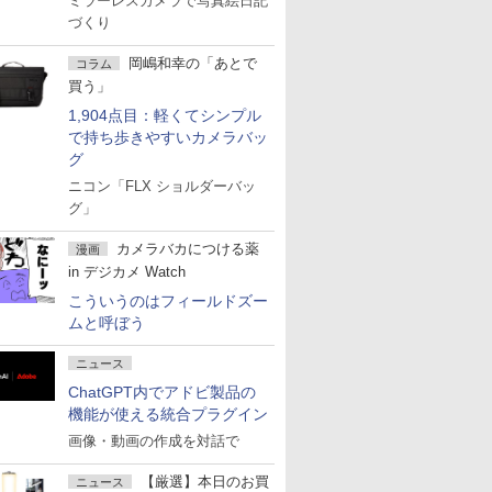
ミラーレスカメラで写真絵日記
づくり
岡嶋和幸の「あとで
コラム
買う」
1,904点目：軽くてシンプル
で持ち歩きやすいカメラバッ
グ
ニコン「FLX ショルダーバッ
グ」
カメラバカにつける薬
漫画
in デジカメ Watch
こういうのはフィールドズー
ムと呼ぼう
ニュース
ChatGPT内でアドビ製品の
機能が使える統合プラグイン
画像・動画の作成を対話で
【厳選】本日のお買
ニュース