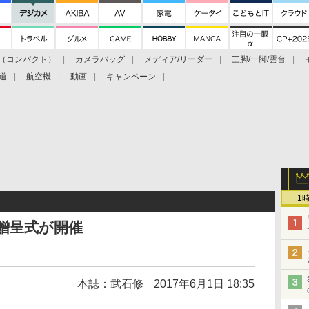
（コンパクト）
カメラバッグ
メディア/リーダー
三脚/一脚/雲台
道
航空機
動画
キャンペーン
1
7贈呈式が開催
本誌：武石修
2017年6月1日 18:35