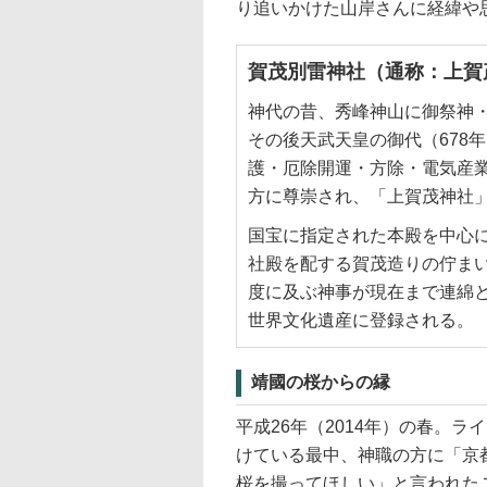
り追いかけた山岸さんに経緯や
賀茂別雷神社（通称：上賀
神代の昔、秀峰神山に御祭神
その後天武天皇の御代（678
護・厄除開運・方除・電気産業
方に尊崇され、「上賀茂神社
国宝に指定された本殿を中心
社殿を配する賀茂造りの佇まい
度に及ぶ神事が現在まで連綿と
世界文化遺産に登録される。
靖國の桜からの縁
平成26年（2014年）の春。
けている最中、神職の方に「京
桜を撮ってほしい」と言われた