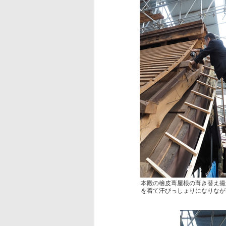
本殿の檜皮葺屋根の葺き替え撮
を着て汗びっしょりになりなが