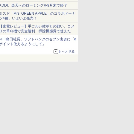
ショーツは1990円に
KDDI、楽天へのローミングを9月末で終了
ミスド「Mrs. GREEN APPLE」のコラボドーナ
ツ4種、いよいよ発売！
【家電レビュー】手ごわい雑草との戦い、コメ
リの草刈機で完全勝利 掃除機感覚で使えた
NTT島田社長、ソフトバンクのセブン出資に「d
ポイント使えるようにして」
もっと見る