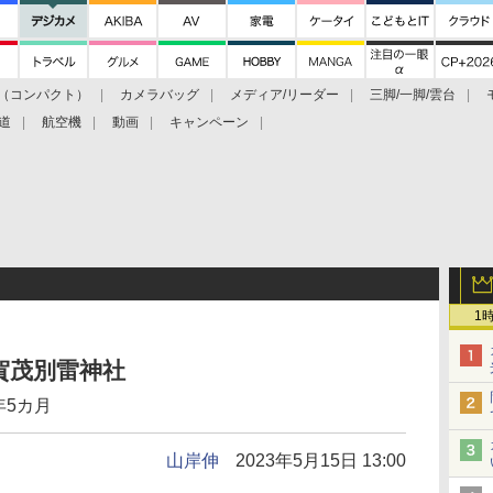
（コンパクト）
カメラバッグ
メディア/リーダー
三脚/一脚/雲台
道
航空機
動画
キャンペーン
1
賀茂別雷神社
年5カ月
山岸伸
2023年5月15日 13:00