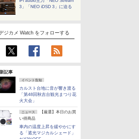
iFi audio主力「NEO Stream
3」「NEO iDSD 3」に迫る
デジカメ Watch をフォローする
新記事
イベント告知
カルスト台地に音が響き渡る
「第48回秋吉台観光まつり花
火大会」
【厳選】本日のお買
ニュース
い得商品
車内の温度上昇を緩やかにす
る「遮光マジカルシェード」