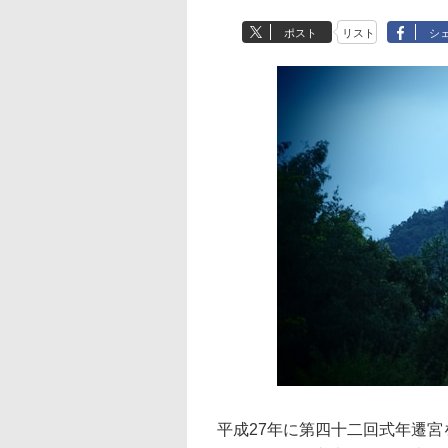
ポスト
リスト
シ
平成27年に第四十二回式年遷宮