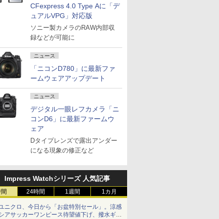
CFexpress 4.0 Type Aに「デ
ュアルVPG」対応版
ソニー製カメラのRAW内部収
録などが可能に
ニュース
「ニコンD780」に最新ファ
ームウェアアップデート
ニュース
デジタル一眼レフカメラ「ニ
コンD6」に最新ファームウ
ェア
Dタイプレンズで露出アンダー
になる現象の修正など
Impress Watchシリーズ 人気記事
時間
24時間
1週間
1カ月
ユニクロ、今日から「お盆特別セール」。涼感
シアサッカーワンピース待望値下げ、撥水ギア