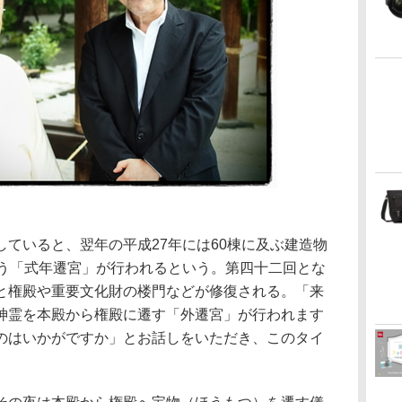
ていると、翌年の平成27年には60棟に及ぶ建造物
行う「式年遷宮」が行われるという。第四十二回とな
と権殿や重要文化財の楼門などが修復される。「来
神霊を本殿から権殿に遷す「外遷宮」が行われます
のはいかがですか」とお話しをいただき、このタイ