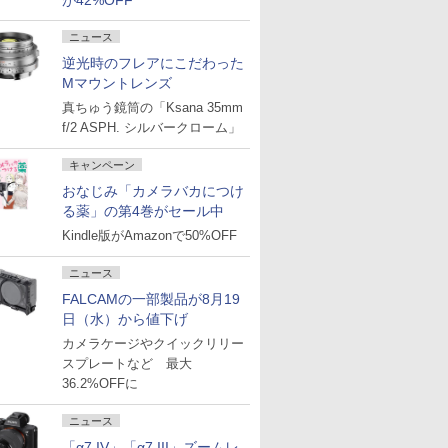
が42%OFF
ニュース
逆光時のフレアにこだわった
Mマウントレンズ
真ちゅう鏡筒の「Ksana 35mm
f/2 ASPH. シルバークローム」
キャンペーン
おなじみ「カメラバカにつけ
る薬」の第4巻がセール中
Kindle版がAmazonで50%OFF
ニュース
FALCAMの一部製品が8月19
日（水）から値下げ
カメラケージやクイックリリー
スプレートなど 最大
36.2%OFFに
ニュース
「α7 IV」「α7 III」ズームレ