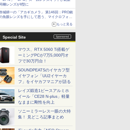
同梱レンズがII型に
赤城耕一の「アカギカメラ」 第146回：PRO銘
の魚眼レンズを手にして思う、マイクロフォー
サーズへの期待と可能性
もっと見る
Special Site
マウス、RTX 5060 Ti搭載ゲ
ーミングPCが7万5,000円オ
フで30万円台！
SOUNDPEATSのイヤカフ型
イヤフォン「UU2イヤーカ
フ」をイヤカフマニアが語る
レイズ鍛造1ピースアルミホ
イール「CE28 N-plus」軽量
なままに剛性を向上
ソニーミラーレス一眼の大特
集！ 見どころ記事まとめ