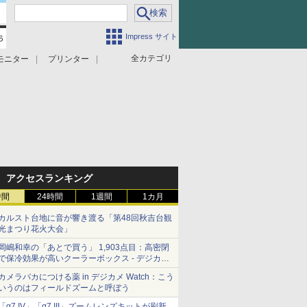
Impress サイト
全カテゴリ
モニター
プリンター
アクセスランキング
時間
24時間
1週間
1カ月
カルスト台地に音が響き渡る「第48回秋吉台観
光まつり花火大会」
岡嶋和幸の「あとで買う」 1,903点目：高密閉
で保冷効果が高いクーラーボックス - デジカメ
Watch
カメラバカにつける薬 in デジカメ Watch：こう
いうのはフィールドズームと呼ぼう
「α7 IV」「α7 III」ズームレンズキットが刷新