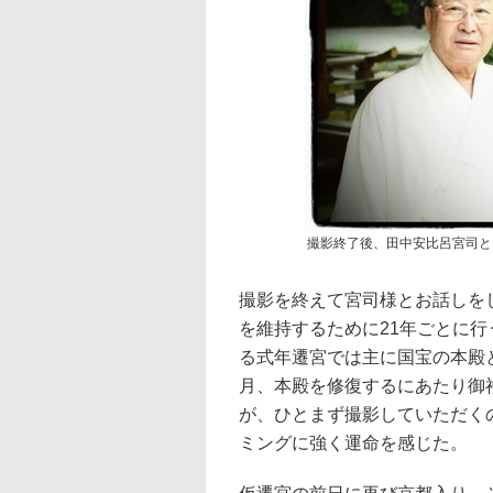
撮影終了後、田中安比呂宮司と
撮影を終えて宮司様とお話しをし
を維持するために21年ごとに
る式年遷宮では主に国宝の本殿
月、本殿を修復するにあたり御
が、ひとまず撮影していただく
ミングに強く運命を感じた。