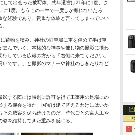
にして出会った被写体。式年遷宮は21年に1度、さ
2年に1度。もうこの一生で一度しか撮れないだろ
重な経験であり、貴重な体験と言ってしまっていい
る。
車に荷物を積み、神社の駐車場に車を停めて半ば車
が進んでいく。本格的な神事や催し物の撮影に携わ
同行している広報の方から「右側に来てください。
高いです。」と撮影のマナーや神社のしきたりなど
。
撮影する際には特別に許可を得て工事用の足場にの
影する機会を得た。国宝は建て替えるわけにはいか
らその威容を保ち続けるのだ。時代ごとの宮大工や
1
の姿を維持してきた重みを感じる。