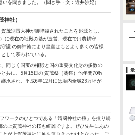
思いを聞きました。（聞き手・文：近井沙妃）
茂神社）
・賀茂別雷大神が御降臨されたことを起源とし、
年）に現在の社殿の基が造営。現在では農耕守
守護 の御神徳により皇室はもとより多くの皆様
」として慕われている。
に、同じく国宝の権殿と国の重要文化財の多数の
最
と共に、5月15日の 賀茂祭（葵祭）他年間70数
継承され、平成6年12月には境内全域23万坪が
ライフワークのひとつである「靖國神社の桜」を撮り続
都の上賀茂神社の桜も綺麗ですよ。ぜひ先生にあの
ことが上賀茂神社に足を運ぶきっかけとなった。ご