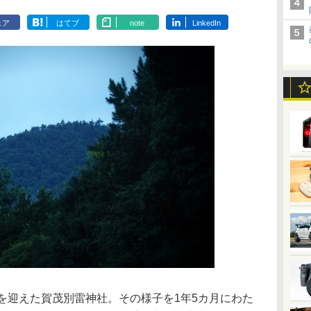
ェア
はてブ
note
LinkedIn
を迎えた賀茂別雷神社。その様子を1年5カ月にわた