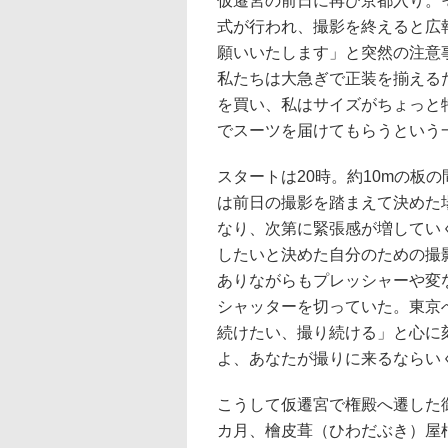
仮遷宮の前日に再び京都入り。
式が行われ、撮影を終えると広
願いいたします」と突然の注意
私たちは大急ぎで正装を揃える
を買い、私はサイズがちょっと
でスーツを届けてもらうという
スタートは20時。約10mの板
は前日の撮影を踏まえて決めた
なり、次第に緊張感が増してい
したいと決めた自分のための撮
ありながらもプレッシャーや変
シャッターを切っていた。東京
続けたい、撮り続ける」と心に
よ、あなたが撮りに来るならい
こうして仮遷宮で権殿へ遷した
カ月、檜皮葺（ひわだぶき）屋