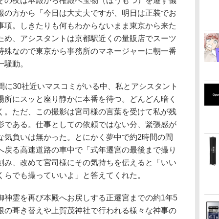
その夜は本殿から権殿へ宝物（ほうもつ）を遷す儀
報の方から「今日は大丈夫ですが、明日は正装でお
事項。しきたりも何もわからないまま東京から来た
ため、アシスタントは京都駅近くの量販店でスーツ
特殊なので東京から事務所のマネージャーに朝一番
一騒動。
の間に30社近いマスコミがいる中、私とアシスタント
場所にスッと座り静かに本番を待つ。どんどん暗く
く。ただ、この撮影は宮司様の言葉を受けて私が残
影である。仕事としての依頼ではない分、緊張感が
な気負いは無かった。とにかく夢中で約2時間の間
へ戻る高速道路の車中で「式年遷宮の最後まで撮り
刻み、改めて宮司様にその気持ちを伝えると「いい
くらでも撮っていいよ」と答えてくれた。
御神霊を再び本殿へお戻しする正遷宮までの約1年5
根の葺き替えや上賀茂神社で行われる様々な神事の