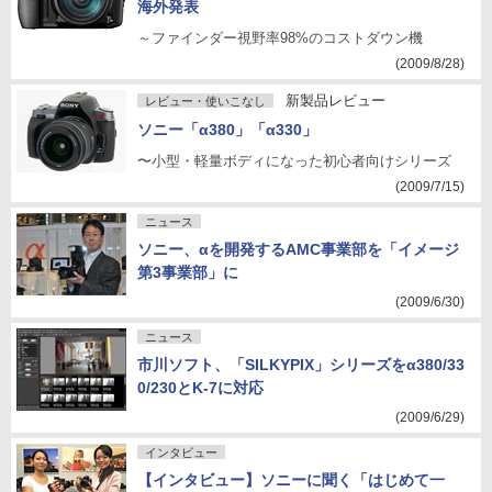
海外発表
～ファインダー視野率98%のコストダウン機
(2009/8/28)
新製品レビュー
レビュー・使いこなし
ソニー「α380」「α330」
〜小型・軽量ボディになった初心者向けシリーズ
(2009/7/15)
ニュース
ソニー、αを開発するAMC事業部を「イメージ
第3事業部」に
(2009/6/30)
ニュース
市川ソフト、「SILKYPIX」シリーズをα380/33
0/230とK-7に対応
(2009/6/29)
インタビュー
【インタビュー】ソニーに聞く「はじめて一