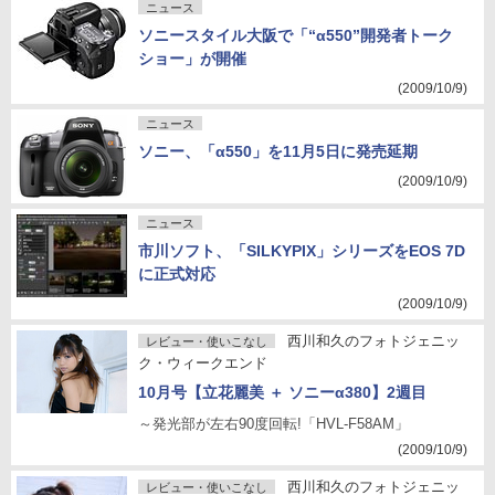
ニュース
ソニースタイル大阪で「“α550”開発者トーク
ショー」が開催
(2009/10/9)
ニュース
ソニー、「α550」を11月5日に発売延期
(2009/10/9)
ニュース
市川ソフト、「SILKYPIX」シリーズをEOS 7D
に正式対応
(2009/10/9)
西川和久のフォトジェニッ
レビュー・使いこなし
ク・ウィークエンド
10月号【立花麗美 ＋ ソニーα380】2週目
～発光部が左右90度回転!「HVL-F58AM」
(2009/10/9)
西川和久のフォトジェニッ
レビュー・使いこなし