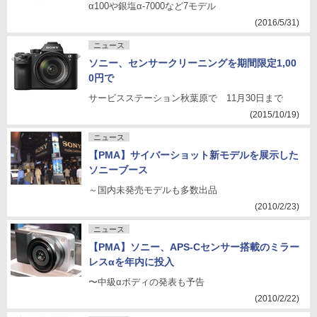
α100や銀塩α-7000など7モデル
(2016/5/31)
ニュース
ソニー、センサークリーニングを期間限定1,00
0円で
サービスステーション秋葉原で 11月30日まで
(2015/10/19)
ニュース
【PMA】サイバーショット新モデルを展示した
ソニーブース
～国内未発売モデルも多数出品
(2010/2/23)
ニュース
【PMA】ソニー、APS-Cセンサー搭載のミラー
レスαを年内に投入
〜中級αボディの発表も予告
(2010/2/22)