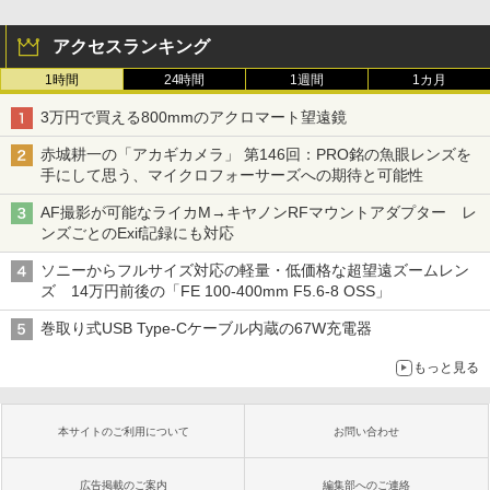
アクセスランキング
1時間
24時間
1週間
1カ月
3万円で買える800mmのアクロマート望遠鏡
赤城耕一の「アカギカメラ」 第146回：PRO銘の魚眼レンズを
手にして思う、マイクロフォーサーズへの期待と可能性
AF撮影が可能なライカM→キヤノンRFマウントアダプター レ
ンズごとのExif記録にも対応
ソニーからフルサイズ対応の軽量・低価格な超望遠ズームレン
ズ 14万円前後の「FE 100-400mm F5.6-8 OSS」
巻取り式USB Type-Cケーブル内蔵の67W充電器
もっと見る
本サイトのご利用について
お問い合わせ
広告掲載のご案内
編集部へのご連絡