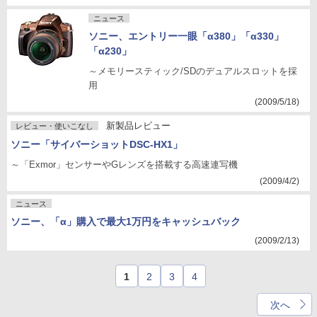
ニュース
ソニー、エントリー一眼「α380」「α330」
「α230」
～メモリースティック/SDのデュアルスロットを採
用
(2009/5/18)
新製品レビュー
レビュー・使いこなし
ソニー「サイバーショットDSC-HX1」
～「Exmor」センサーやGレンズを搭載する高速連写機
(2009/4/2)
ニュース
ソニー、「α」購入で最大1万円をキャッシュバック
(2009/2/13)
1
2
3
4
次へ