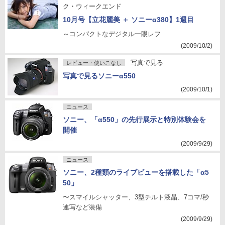
ク・ウィークエンド
10月号【立花麗美 ＋ ソニーα380】1週目
～コンパクトなデジタル一眼レフ
(2009/10/2)
写真で見る
レビュー・使いこなし
写真で見るソニーα550
(2009/10/1)
ニュース
ソニー、「α550」の先行展示と特別体験会を
開催
(2009/9/29)
ニュース
ソニー、2種類のライブビューを搭載した「α5
50」
〜スマイルシャッター、3型チルト液晶、7コマ/秒
連写など装備
(2009/9/29)