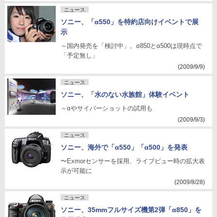
ニュース
ソニー、「α550」を特約店向けイベントで展
示
～国内発売を「検討中」。α850とα500は現時点で
「予定無し」
(2009/9/9)
ニュース
ソニー、「水のない水族館」体験イベント
～αやサイバーショットの試用も
(2009/9/3)
ニュース
ソニー、海外で「α550」「α500」を発表
〜Exmorセンサーを採用、ライブビュー時の拡大表
示が可能に
(2009/8/28)
ニュース
ソニー、35mmフルサイズ機第2弾「α850」を