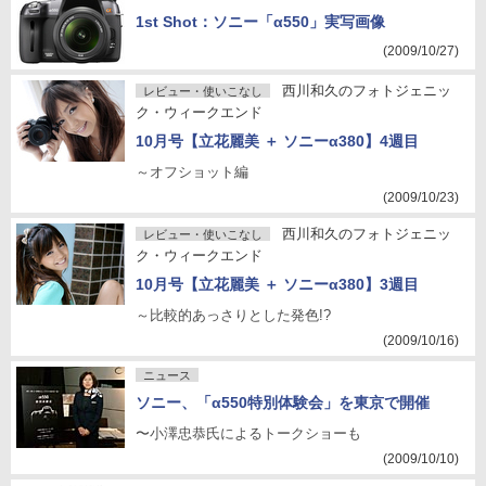
1st Shot：ソニー「α550」実写画像
(2009/10/27)
西川和久のフォトジェニッ
レビュー・使いこなし
ク・ウィークエンド
10月号【立花麗美 ＋ ソニーα380】4週目
～オフショット編
(2009/10/23)
西川和久のフォトジェニッ
レビュー・使いこなし
ク・ウィークエンド
10月号【立花麗美 ＋ ソニーα380】3週目
～比較的あっさりとした発色!?
(2009/10/16)
ニュース
ソニー、「α550特別体験会」を東京で開催
〜小澤忠恭氏によるトークショーも
(2009/10/10)