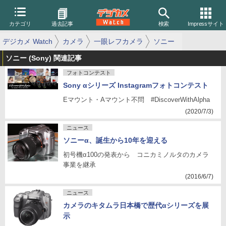
カテゴリ
過去記事
検索
Impressサイト
デジカメ Watch
カメラ
一眼レフカメラ
ソニー
ソニー (Sony) 関連記事
フォトコンテスト
Sony αシリーズ Instagramフォトコンテスト
Eマウント・Aマウント不問 #DiscoverWithAlpha
(2020/7/3)
ニュース
ソニーα、誕生から10年を迎える
初号機α100の発表から コニカミノルタのカメラ
事業を継承
(2016/6/7)
ニュース
カメラのキタムラ日本橋で歴代αシリーズを展
示