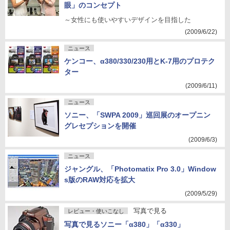
眼」のコンセプト
～女性にも使いやすいデザインを目指した
(2009/6/22)
ニュース
ケンコー、α380/330/230用とK-7用のプロテク
ター
(2009/6/11)
ニュース
ソニー、「SWPA 2009」巡回展のオープニン
グレセプションを開催
(2009/6/3)
ニュース
ジャングル、「Photomatix Pro 3.0」Window
s版のRAW対応を拡大
(2009/5/29)
写真で見る
レビュー・使いこなし
写真で見るソニー「α380」「α330」