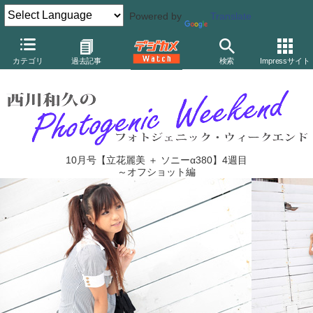
Powered by
Translate
デジカメ Watch
カメラ
一眼レフカメラ
ソニー
カテゴリ
過去記事
検索
Impressサイト
10月号【立花麗美 ＋ ソニーα380】4週目
～オフショット編