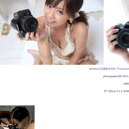
actress
立花麗美
＠
D&L Promotion
photographer
西川和久
α380
DT 50mm F1.8 SAM