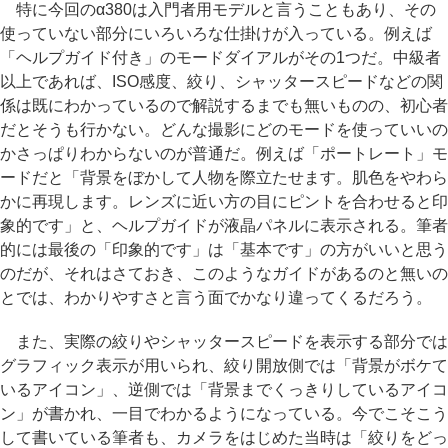
特に今回のα380は入門者用モデルと言うこともあり、その
使っていない部分にいろいろな仕掛けが入っている。例えば
「ヘルプガイド付き」のモードダイアルがその1つだ。中級者
以上であれば、ISO感度、絞り、シャッタースピードなどの関
係は既にわかっているので解説するまでも無いものの、初心者
だとそうも行かない。どんな撮影にどのモードを使っていいの
かさっぱりわからないのが普通だ。例えば「ポートレート」モ
ードだと「背景をぼかして人物を際立たせます。肌色をやわら
かに再現します。レンズに近い方の目にピントを合わせると印
象的です」と、ヘルプガイドが液晶パネルに表示される。筆者
的には最後の「印象的です」は「基本です」の方がいいと思う
のだが、それはさておき、このようなガイドがあるのと無いの
とでは、わかりやすさと言う面でかなり違ってくるだろう。
また、実際の絞りやシャッタースピードを表示する部分では
グラフィック表示が用いられ、絞り開放側では「背景がボケて
いるアイコン」、逆側では「背景までくっきりしているアイコ
ン」が書かれ、一目でわかるようになっている。今でこそこう
して書いている筆者も、カメラをはじめた当時は「絞りをどっ