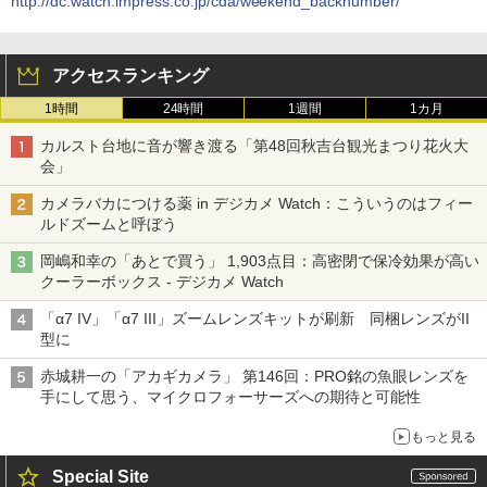
http://dc.watch.impress.co.jp/cda/weekend_backnumber/
アクセスランキング
1時間
24時間
1週間
1カ月
カルスト台地に音が響き渡る「第48回秋吉台観光まつり花火大
会」
カメラバカにつける薬 in デジカメ Watch：こういうのはフィー
ルドズームと呼ぼう
岡嶋和幸の「あとで買う」 1,903点目：高密閉で保冷効果が高い
クーラーボックス - デジカメ Watch
「α7 IV」「α7 III」ズームレンズキットが刷新 同梱レンズがII
型に
赤城耕一の「アカギカメラ」 第146回：PRO銘の魚眼レンズを
手にして思う、マイクロフォーサーズへの期待と可能性
もっと見る
Special Site