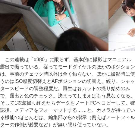
この連載は「α380」に限らず、基本的に撮影はマニュアル
露出で撮っている。従ってモードダイヤルのほかのポジション
は、事前のチェック時以外は全く触らない。ほかに撮影時に使
うのはISO感度切替えとAFポジションの切替え、絞り、シャッ
タースピードの調整程度だ。再生は各カットの撮り始めのみ
で、露出と色のチェック。決まってしまえばもう見なくなる。
そして1衣装撮り終えたらデータをノートPCへコピーして、確
認後、メディアをフォーマットする……と、カメラが持ってい
る機能のほとんどは、編集部からの指示（例えばアートフィル
ターの作例が必要など）が無い限り使っていない。