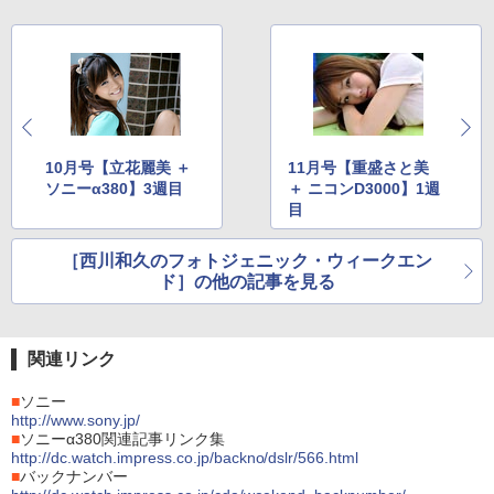
10月号【立花麗美 ＋
11月号【重盛さと美
ソニーα380】3週目
＋ ニコンD3000】1週
目
［西川和久のフォトジェニック・ウィークエン
ド］の他の記事を見る
関連リンク
■
ソニー
http://www.sony.jp/
■
ソニーα380関連記事リンク集
http://dc.watch.impress.co.jp/backno/dslr/566.html
■
バックナンバー