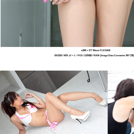
α380 + DT 50mm F1.8 SAM
ISO320 / WB:オート / F4.5 / 1/250秒 / RAW (Image Data Converter SRで