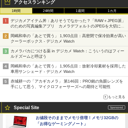
アクセスランキング
1時間
24時間
1週間
1カ月
デジカメアイテム丼：ありそうでなかった？「RAW＋JPEG派」
のための写真編集アプリ カメラデフォルトのJPEGを大切にす
る「Filmator」
岡嶋和幸の「あとで買う」 1,903点目：高密閉で保冷効果が高い
クーラーボックス - デジカメ Watch
カメラバカにつける薬 in デジカメ Watch：こういうのはフィー
ルドズームと呼ぼう
岡嶋和幸の「あとで買う」 1,905点目：放射冷却素材を採用した
車用サンシェード - デジカメ Watch
赤城耕一の「アカギカメラ」 第146回：PRO銘の魚眼レンズを
手にして思う、マイクロフォーサーズへの期待と可能性
もっと見る
Special Site
お値段そのままでメモリ倍増！メモリ32GBの
「お得なゲーミングノート」