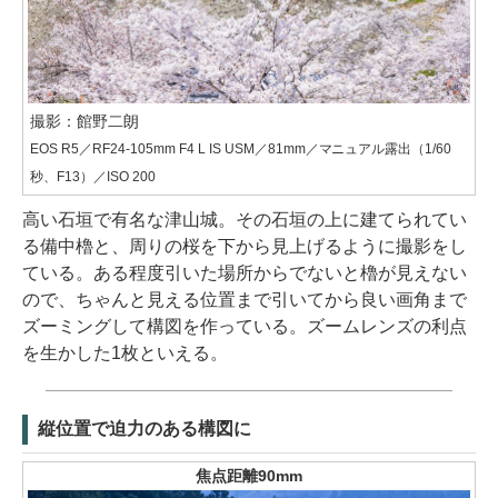
撮影：館野二朗
EOS R5／RF24-105mm F4 L IS USM／81mm／マニュアル露出（1/60
秒、F13）／ISO 200
高い石垣で有名な津山城。その石垣の上に建てられてい
る備中櫓と、周りの桜を下から見上げるように撮影をし
ている。ある程度引いた場所からでないと櫓が見えない
ので、ちゃんと見える位置まで引いてから良い画角まで
ズーミングして構図を作っている。ズームレンズの利点
を生かした1枚といえる。
縦位置で迫力のある構図に
焦点距離90mm