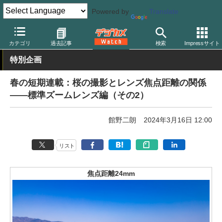
Powered by
Translate
デジカメ Watch
撮影情報
花
カテゴリ
過去記事
検索
Impressサイト
特別企画
春の短期連載：桜の撮影とレンズ焦点距離の関係
——標準ズームレンズ編（その2）
館野二朗
2024年3月16日 12:00
リスト
焦点距離24mm