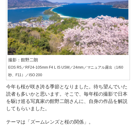
撮影：館野二朗
EOS R5／RF24-105mm F4 L IS USM／24mm／マニュアル露出（1/60
秒、F11）／ISO 200
今年も桜が咲き誇る季節となりました。待ち望んでいた
読者も多いかと思います。そこで、毎年桜の撮影で日本
を駆け巡る写真家の館野二朗さんに、自身の作品を解説
してもらいました。
テーマは「ズームレンズと桜の関係」。