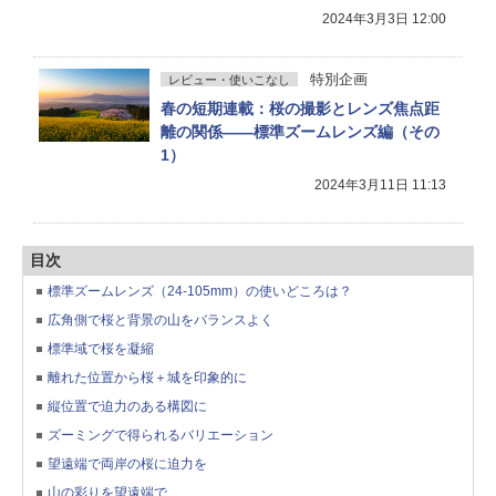
2024年3月3日 12:00
特別企画
レビュー・使いこなし
春の短期連載：桜の撮影とレンズ焦点距
離の関係——標準ズームレンズ編（その
1）
2024年3月11日 11:13
目次
標準ズームレンズ（24-105mm）の使いどころは？
広角側で桜と背景の山をバランスよく
標準域で桜を凝縮
離れた位置から桜＋城を印象的に
縦位置で迫力のある構図に
ズーミングで得られるバリエーション
望遠端で両岸の桜に迫力を
山の彩りを望遠端で