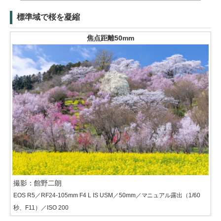
標準域で桜を凝縮
焦点距離50mm
撮影：館野二朗
EOS R5／RF24-105mm F4 L IS USM／50mm／マニュアル露出（1/60
秒、F11）／ISO 200