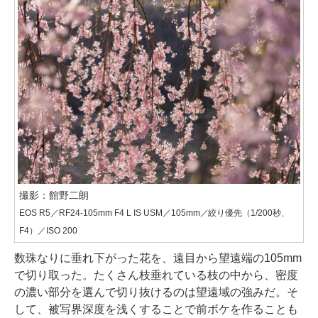
撮影：館野二朗
EOS R5／RF24-105mm F4 L IS USM／105mm／絞り優先（1/200秒、
F4）／ISO 200
数珠なりに垂れ下がった花を、遠目から望遠端の105mm
で切り取った。たくさん枝垂れている枝の中から、密度
の濃い部分を選んで切り抜けるのは望遠域の強みだ。そ
して、被写界深度を浅くすることで前ボケを作ることも