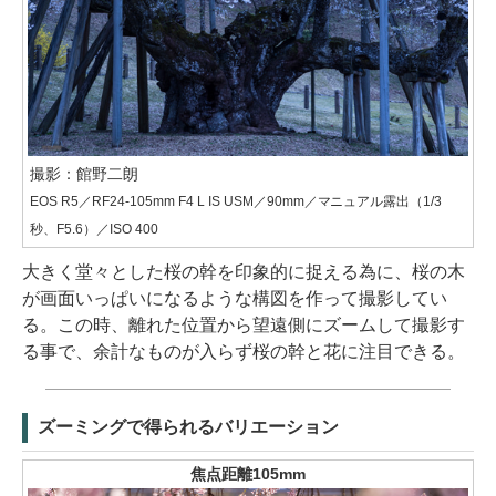
撮影：館野二朗
EOS R5／RF24-105mm F4 L IS USM／90mm／マニュアル露出（1/3
秒、F5.6）／ISO 400
大きく堂々とした桜の幹を印象的に捉える為に、桜の木
が画面いっぱいになるような構図を作って撮影してい
る。この時、離れた位置から望遠側にズームして撮影す
る事で、余計なものが入らず桜の幹と花に注目できる。
ズーミングで得られるバリエーション
焦点距離105mm