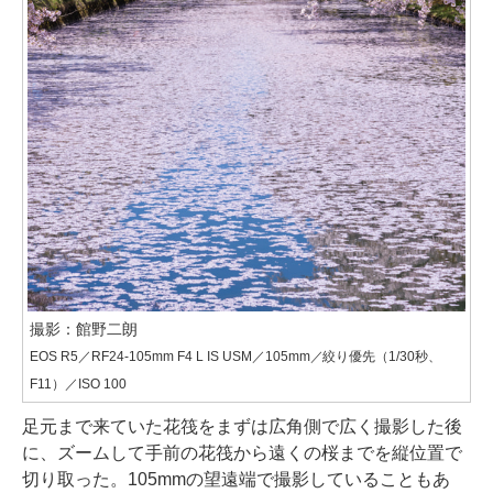
撮影：館野二朗
EOS R5／RF24-105mm F4 L IS USM／105mm／絞り優先（1/30秒、
F11）／ISO 100
足元まで来ていた花筏をまずは広角側で広く撮影した後
に、ズームして手前の花筏から遠くの桜までを縦位置で
切り取った。105mmの望遠端で撮影していることもあ