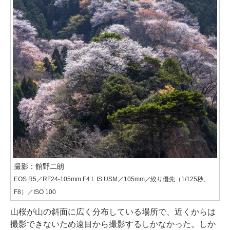
撮影：館野二朗
EOS R5／RF24-105mm F4 L IS USM／105mm／絞り優先（1/125秒、
F8）／ISO 100
山桜が山の斜面に広く分布している場所で、近くからは
撮影できないため遠目から撮影するしかなかった。しか