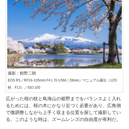
撮影：館野二朗
EOS R5／RF24-105mm F4 L IS USM／28mm／マニュアル露出（1/25
秒、F13）／ISO 100
広がった桜の枝と鳥海山の裾野までをバランスよく入れ
るためには、桜の木にかなり近づく必要があり、広角側
で微調整しながら上手く収まる位置を探して撮影してい
る。このような時は、ズームレンズの自由度が有利だ。