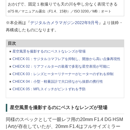
おかげで、固定１枚撮りでも天の川を申し分なく表現できる
α7S III／マニュアル露出（F1.4、15秒）／ISO 3200／WB：オート
※本企画は『
デジタルカメラマガジン2022年9月号
』より抜粋・
再構成したものになります。
目次
星空風景を撮影するのにベストなレンズが登場
CHECK 01：サジタルコマフレアを抑制し、開放から高い点像再現性
CHECK 02：リアフィルターの装着で多彩な星空表現が可能に
CHECK 03：レンズヒーターリテーナーがヒーターのずれを抑制
CHECK 04：小型・軽量設計で大口径ながら抜群の携行性
CHECK 05：MFLスイッチがピントずれを予防
星空風景を撮影するのにベストなレンズが登場
同様のスペックとして一眼レフ用の20mm F1.4 DG HSM
| Artが存在していたが、20mm F1.4はフルサイズミラー