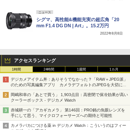
ニュース
シグマ、高性能&機能充実の超広角「20
mm F1.4 DG DN | Art」。15.2万円
2022年8月8日
アクセスランキング
1時間
24時間
1週間
1カ月
デジカメアイテム丼：ありそうでなかった？「RAW＋JPEG派」
のための写真編集アプリ カメラデフォルトのJPEGを大切にす
る「Filmator」
岡嶋和幸の「あとで買う」 1,903点目：高密閉で保冷効果が高い
クーラーボックス - デジカメ Watch
赤城耕一の「アカギカメラ」 第146回：PRO銘の魚眼レンズを
手にして思う、マイクロフォーサーズへの期待と可能性
カメラバカにつける薬 in デジカメ Watch：こういうのはフィー