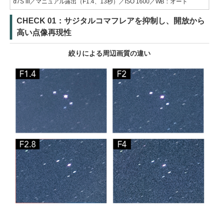
α7S III／マニュアル露出（F1.4、13秒）／ISO 1600／WB：オート
CHECK 01：サジタルコマフレアを抑制し、開放から
高い点像再現性
絞りによる周辺画質の違い