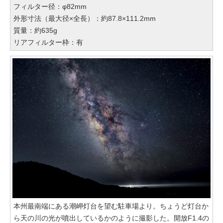
フィルター径：φ82mm
外形寸法（最大径×全長）：約87.8×111.2mm
質量：約635g
リアフィルター枠：有
本州最南端にある潮岬灯台を望む駐車場より。ちょうど灯台か
ら天の川の光が噴出しているかのように撮影した。開放F1.4の