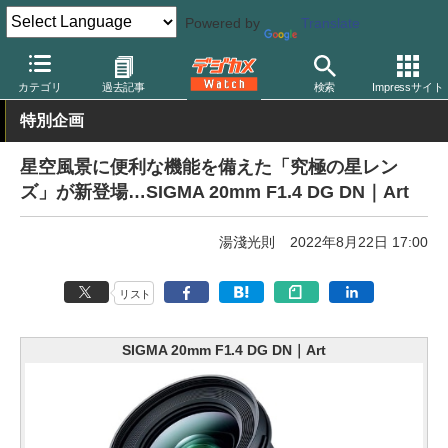
Powered by
Translate
デジカメ Watch
レンズ
交換レンズ
シグマ
カテゴリ
過去記事
検索
Impressサイト
特別企画
星空風景に便利な機能を備えた「究極の星レン
ズ」が新登場…SIGMA 20mm F1.4 DG DN｜Art
湯淺光則
2022年8月22日 17:00
リスト
SIGMA 20mm F1.4 DG DN｜Art