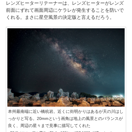
レンズヒーターリテーナーは、レンズヒーターがレンズ
前面にずれて画面周辺にケラレが発生することを防いで
くれる。まさに星空風景の決定版と言えるだろう。
本州最南端に近い橋杭岩。近くに街明かりはあるが天の川はし
っかりと写る。20mmという画角は地上の風景とのバランスが
良く、周辺の星々まで見事に描写してくれた