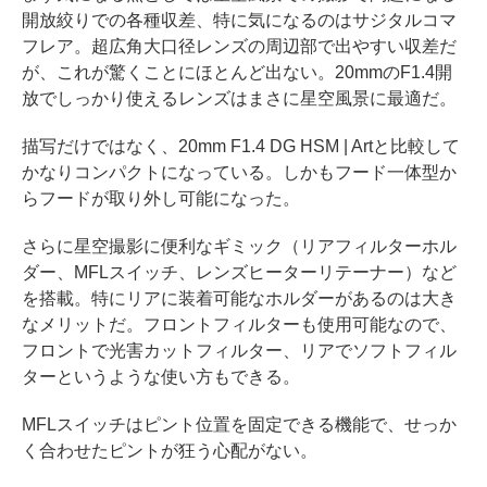
開放絞りでの各種収差、特に気になるのはサジタルコマ
フレア。超広角大口径レンズの周辺部で出やすい収差だ
が、これが驚くことにほとんど出ない。20mmのF1.4開
放でしっかり使えるレンズはまさに星空風景に最適だ。
描写だけではなく、20mm F1.4 DG HSM | Artと比較して
かなりコンパクトになっている。しかもフード一体型か
らフードが取り外し可能になった。
さらに星空撮影に便利なギミック（リアフィルターホル
ダー、MFLスイッチ、レンズヒーターリテーナー）など
を搭載。特にリアに装着可能なホルダーがあるのは大き
なメリットだ。フロントフィルターも使用可能なので、
フロントで光害カットフィルター、リアでソフトフィル
ターというような使い方もできる。
MFLスイッチはピント位置を固定できる機能で、せっか
く合わせたピントが狂う心配がない。