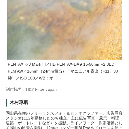
PENTAX K-3 Mark III／HD PENTAX-DA★16-50mmF2.8ED
PLM AW／16mm（24mm相当）／マニュアル露出（F11、30
秒）／ISO 100／WB：オート
制作協力：H&Y Filter Japan
木村琢磨
岡山県在住のフリーランスフォト＆ビデオグラファー。広告写真
スタジオに12年勤務したのち独立。主に広告写真（風景・料理・
建築・ポートレートなど）を撮影。ライフワーク・作家活動とし
て岡山の風景を撮影。12mのロング一脚Bi Rodやドローンを使っ