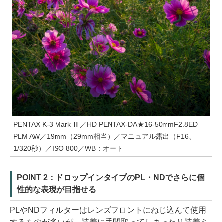
PENTAX K-3 Mark Ⅲ／HD PENTAX-DA★16-50mmF2.8ED
PLM AW／19mm（29mm相当）／マニュアル露出（F16、
1/320秒）／ISO 800／WB：オート
POINT 2：ドロップインタイプのPL・NDでさらに個
性的な表現が目指せる
PLやNDフィルターはレンズフロントにねじ込んて使用
するものが多いが、装着に手間取ってしまったり装着ミ