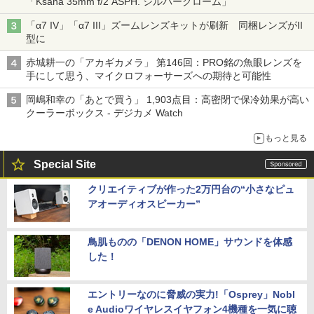
「Ksana 35mm f/2 ASPH. シルバークローム」
「α7 IV」「α7 III」ズームレンズキットが刷新 同梱レンズがII
型に
赤城耕一の「アカギカメラ」 第146回：PRO銘の魚眼レンズを
手にして思う、マイクロフォーサーズへの期待と可能性
岡嶋和幸の「あとで買う」 1,903点目：高密閉で保冷効果が高い
クーラーボックス - デジカメ Watch
もっと見る
Special Site
クリエイティブが作った2万円台の“小さなピュ
アオーディオスピーカー”
鳥肌ものの「DENON HOME」サウンドを体感
した！
エントリーなのに脅威の実力!「Osprey」Nobl
e Audioワイヤレスイヤフォン4機種を一気に聴