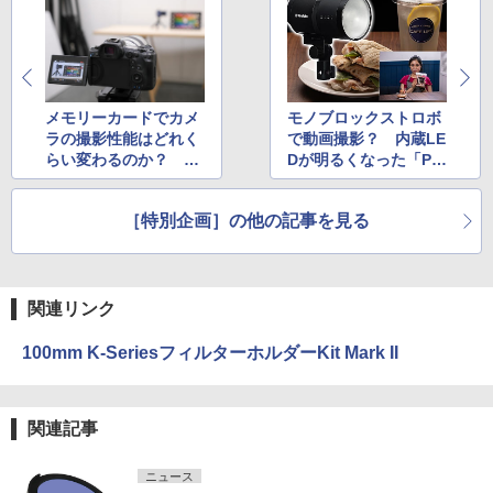
メモリーカードでカメ
モノブロックストロボ
ラの撮影性能はどれく
で動画撮影？ 内蔵LE
らい変わるのか？ ウ
Dが明るくなった「Pro
ワサのAngelbird製CF
foto B10X」で動画を
express Type Bカー
撮ってみた
［特別企画］の他の記事を見る
ドで比較検証
関連リンク
100mm K-SeriesフィルターホルダーKit Mark II
関連記事
ニュース