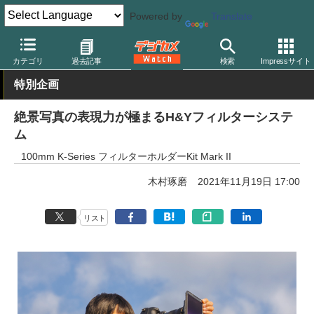
Powered by
Translate
デジカメ Watch
レンズ
レンズフィルター
カテゴリ
過去記事
検索
Impressサイト
特別企画
絶景写真の表現力が極まるH&Yフィルターシステ
ム
100mm K-Series フィルターホルダーKit Mark II
木村琢磨
2021年11月19日 17:00
リスト