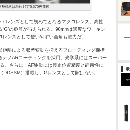
実勢価格は税込14万5,670円前後
ントレンズとして初めてとなるマクロレンズ。高性
“G”の称号が与えられる。90mmは適度なワーキン
ロレンズとして使いやすい画角も魅力だ。
影距離による収差変動を抑えるフローティング機構
るナノARコーティングを採用。光学系にはスーパー
いる。さらに、AF駆動には停止位置精度と静粛性に
最
（DDSSM）搭載し、Gレンズとして隙はない。