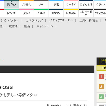
（コンパクト）
カメラバッグ
メディア/リーダー
三脚/一脚/雲台
道
航空機
動画
キャンペーン
ー
1
G OSS
ボケも美しい等倍マクロ
Reported by 大浦タケシ