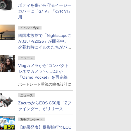
ボディを傷から守るイージー
カバーに「α7 V」「α7R VI」
用
イベント告知
四国水族館で「Nightscapeこ
がねいろ2026」が開催中。
夕暮れ時にイルカたちがパフ
ォーマンスを繰り広げる
ニュース
Vlogカメラから“コンパクト
シネマカメラ”へ…DJIが
「Osmo Pocket」を再定義
ポートレート重視の映像設計に
ニュース
ZacutoからEOS C50用「Zフ
ァインダー」がリリース
週刊アンケート
【結果発表】撮影旅行でLCC