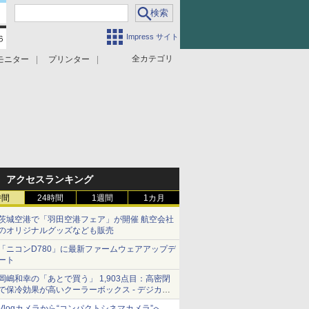
Impress サイト
全カテゴリ
モニター
プリンター
アクセスランキング
時間
24時間
1週間
1カ月
茨城空港で「羽田空港フェア」が開催 航空会社
のオリジナルグッズなども販売
「ニコンD780」に最新ファームウェアアップデ
ート
岡嶋和幸の「あとで買う」 1,903点目：高密閉
で保冷効果が高いクーラーボックス - デジカメ
Watch
Vlogカメラから“コンパクトシネマカメラ”へ…