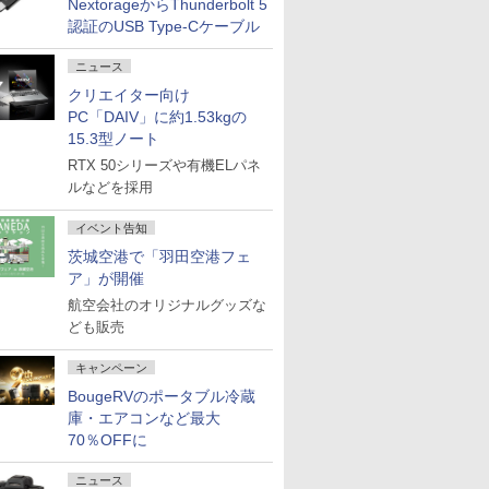
NextorageからThunderbolt 5
認証のUSB Type-Cケーブル
ニュース
クリエイター向け
PC「DAIV」に約1.53kgの
15.3型ノート
RTX 50シリーズや有機ELパネ
ルなどを採用
イベント告知
茨城空港で「羽田空港フェ
ア」が開催
航空会社のオリジナルグッズな
ども販売
キャンペーン
BougeRVのポータブル冷蔵
庫・エアコンなど最大
70％OFFに
ニュース