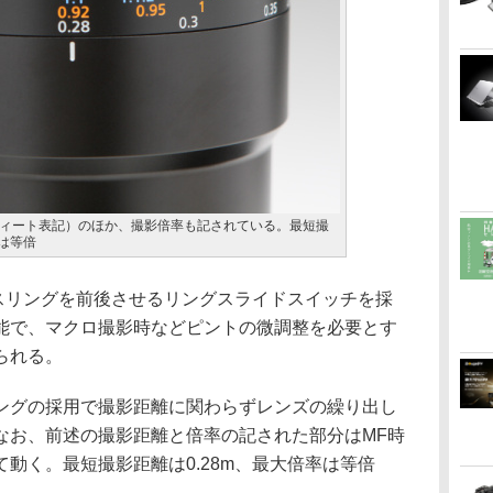
ィート表記）のほか、撮影倍率も記されている。最短撮
率は等倍
カスリングを前後させるリングスライドスイッチを採
能で、マクロ撮影時などピントの微調整を必要とす
られる。
ングの採用で撮影距離に関わらずレンズの繰り出し
なお、前述の撮影距離と倍率の記された部分はMF時
動く。最短撮影距離は0.28m、最大倍率は等倍