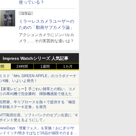
使っている？
コラム
ミラーレスカメラユーザーの
ための「動画サブカメラ論」
アクションカメラにジンバルカ
メラ……その実質的な違いは？
Impress Watchシリーズ 人気記事
時間
24時間
1週間
1カ月
ミスド「Mrs. GREEN APPLE」のコラボドーナ
ツ4種、いよいよ発売！
【家電レビュー】手ごわい雑草との戦い、コメ
リの草刈機で完全勝利 掃除機感覚で使えた
吉野家、牛リブロースを熱々で提供する「極旨
牛鉄板ステーキ定食」を発売
NTT島田社長、ソフトバンクのセブン出資に「d
ポイント使えるようにして」
NewDays「増量フェス」を実施！おにぎり/サ
ンドイッチ/焼きそばなど16品が値段そのままで