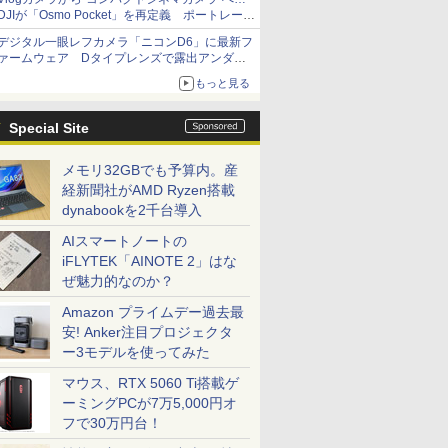
DJIが「Osmo Pocket」を再定義 ポートレート
重視の映像設計に
デジタル一眼レフカメラ「ニコンD6」に最新フ
ァームウェア Dタイプレンズで露出アンダー
になる現象の修正など
もっと見る
Special Site
メモリ32GBでも予算内。産
経新聞社がAMD Ryzen搭載
dynabookを2千台導入
AIスマートノートの
iFLYTEK「AINOTE 2」はな
ぜ魅力的なのか？
Amazon プライムデー過去最
安! Anker注目プロジェクタ
ー3モデルを使ってみた
マウス、RTX 5060 Ti搭載ゲ
ーミングPCが7万5,000円オ
フで30万円台！