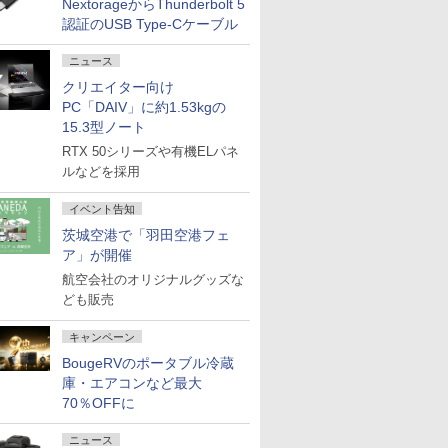
NextorageからThunderbolt 5
認証のUSB Type-Cケーブル
ニュース
クリエイター向け
PC「DAIV」に約1.53kgの
15.3型ノート
RTX 50シリーズや有機ELパネ
ルなどを採用
イベント告知
茨城空港で「羽田空港フェ
ア」が開催
航空会社のオリジナルグッズな
ども販売
キャンペーン
BougeRVのポータブル冷蔵
庫・エアコンなど最大
70％OFFに
ニュース