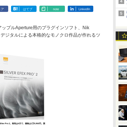
ェア
はてブ
note
LinkedIn
ップルAperture用のプラグインソフト、Nik
ex Pro」。デジタルによる本格的なモノクロ作品が作れるツ
er Efex Pro 2。発売は4月で、価格は1万9,950円。国