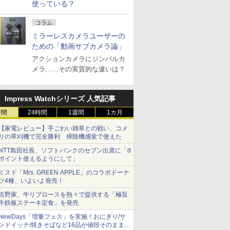
使っている？
コラム
ミラーレスカメラユーザーの
ための「動画サブカメラ論」
アクションカメラにジンバルカ
メラ……その実質的な違いは？
Impress Watchシリーズ 人気記事
時間
24時間
1週間
1カ月
【家電レビュー】手ごわい雑草との戦い、コメ
リの草刈機で完全勝利 掃除機感覚で使えた
NTT島田社長、ソフトバンクのセブン出資に「d
ポイント使えるようにして」
ミスド「Mrs. GREEN APPLE」のコラボドーナ
ツ4種、いよいよ発売！
吉野家、牛リブロースを熱々で提供する「極旨
牛鉄板ステーキ定食」を発売
NewDays「増量フェス」を実施！おにぎり/サ
ンドイッチ/焼きそばなど16品が値段そのままで