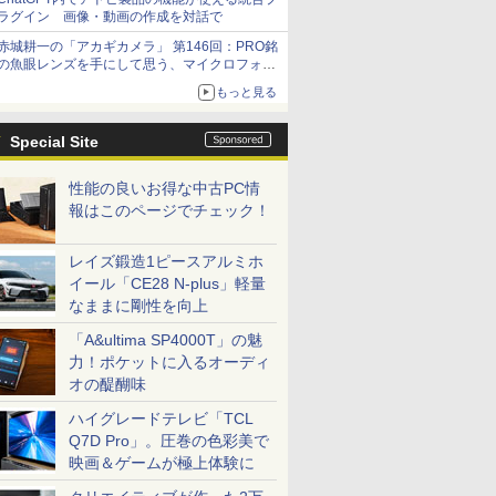
ラグイン 画像・動画の作成を対話で
赤城耕一の「アカギカメラ」 第146回：PRO銘
の魚眼レンズを手にして思う、マイクロフォー
サーズへの期待と可能性
もっと見る
Special Site
性能の良いお得な中古PC情
報はこのページでチェック！
レイズ鍛造1ピースアルミホ
イール「CE28 N-plus」軽量
なままに剛性を向上
「A&ultima SP4000T」の魅
力！ポケットに入るオーディ
オの醍醐味
ハイグレードテレビ「TCL
Q7D Pro」。圧巻の色彩美で
映画＆ゲームが極上体験に