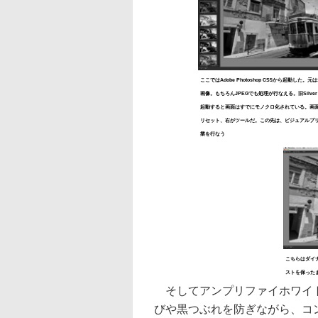
ここではAdobe Photoshop CS5から起動した。元は1
画像。もちろんJPEGでも処理が行なえる。旧Silver E
起動すると画面はすでにモノクロ化されている。画
リセット、右がツールだ。この先は、ビジュアルプ
業を行なう
こちらはダイ
ストを保った
そしてアンプリファイホワイト
びや黒つぶれを防ぎながら、コ