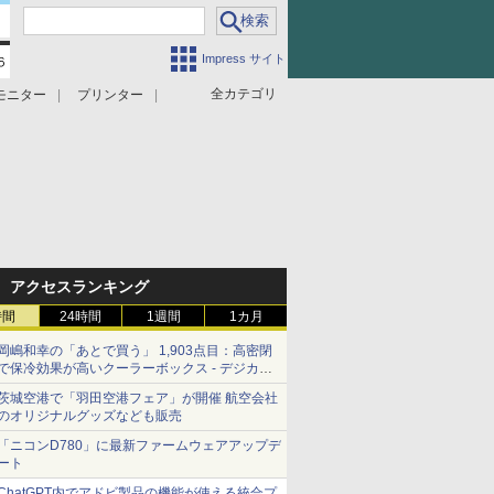
Impress サイト
全カテゴリ
モニター
プリンター
アクセスランキング
時間
24時間
1週間
1カ月
岡嶋和幸の「あとで買う」 1,903点目：高密閉
で保冷効果が高いクーラーボックス - デジカメ
Watch
茨城空港で「羽田空港フェア」が開催 航空会社
のオリジナルグッズなども販売
「ニコンD780」に最新ファームウェアアップデ
ート
ChatGPT内でアドビ製品の機能が使える統合プ