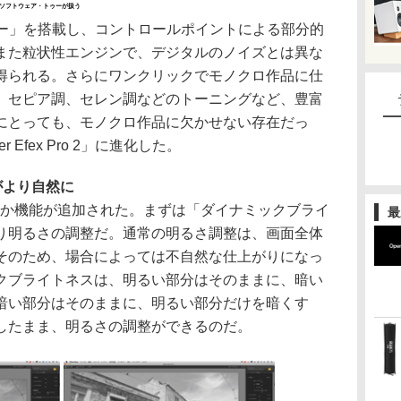
ソフトウェア・トゥーが扱う
ジー」を搭載し、コントロールポイントによる部分的
また粒状性エンジンで、デジタルのノイズとは異な
得られる。さらにワンクリックでモノクロ作品に仕
、セピア調、セレン調などのトーニングなど、豊富
にとっても、モノクロ作品に欠かせない存在だっ
ver Efex Pro 2」に進化した。
がより自然に
には、いくつか機能が追加された。まずは「ダイナミックブライ
最
り明るさの調整だ。通常の明るさ調整は、画面全体
そのため、場合によっては不自然な仕上がりになっ
クブライトネスは、明るい部分はそのままに、暗い
暗い部分はそのままに、明るい部分だけを暗くす
したまま、明るさの調整ができるのだ。