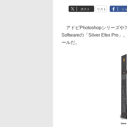
ポスト
リスト
シ
アドビPhotoshopシリーズやア
Softwareの「Silver Ef
ールだ。
Silv