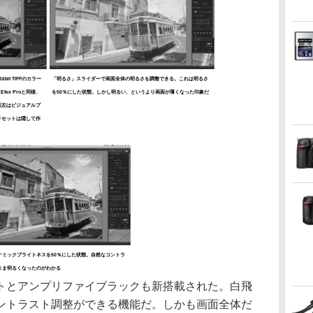
6bit TIFFのカラー
「明るさ」スライダーで画面全体の明るさを調整できる。これは明るさ
fex Proと同様、
を50％にした状態。しかし明るい、というより画面が薄くなった印象だ
面左はビジュアルプ
リセットは隠して作
ナミックブライトネスを50％にした状態。自然なコントラ
まま明るくなったのがわかる
とアンプリファイブラックも新搭載された。白飛
ントラスト調整ができる機能だ。しかも画面全体だ