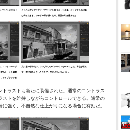
ハイライトが明るく
こちらはアンプリファイブラックを50％にした画像。オリジナルの印象
は保ったまま、シャドー部が濃くなり、画面が引き締まった
は、コントロールポ
次に雲の部分だけ、アンプリファイホワイトを50％にした。青空が落ち
に空のトーンを調整
て、雲が明るくなったことで、空にメリハリがついた
リファイブラックを
トラストも新たに装備された。通常のコントラス
ラストを維持しながらコントロールできる。通常の
端に強く、不自然な仕上がりになる場合に有効だ。