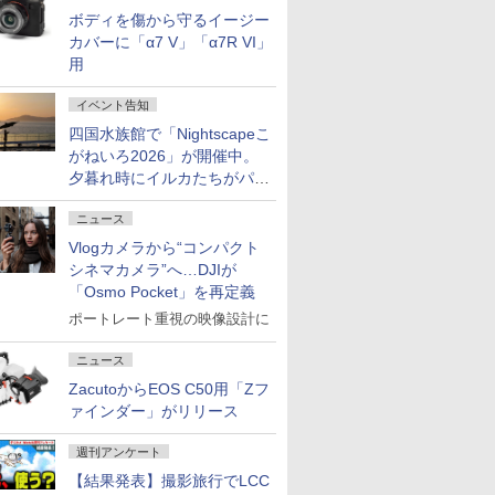
ボディを傷から守るイージー
カバーに「α7 V」「α7R VI」
用
イベント告知
四国水族館で「Nightscapeこ
がねいろ2026」が開催中。
夕暮れ時にイルカたちがパフ
ォーマンスを繰り広げる
ニュース
Vlogカメラから“コンパクト
シネマカメラ”へ…DJIが
「Osmo Pocket」を再定義
ポートレート重視の映像設計に
ニュース
ZacutoからEOS C50用「Zフ
ァインダー」がリリース
週刊アンケート
【結果発表】撮影旅行でLCC