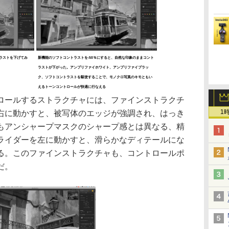
トラストを下げてみ
新機能のソフトコントラストを-50％にすると、自然な印象のままコント
ラストが下がった。アンプリファイホワイト、アンプリファイブラッ
ク、ソフトコントラストを駆使することで、モノクロ写真のキモともい
えるトーンコントロールが快適に行なえる
ールするストラクチャには、ファインストラクチ
1
右に動かすと、被写体のエッジが強調され、はっき
もアンシャープマスクのシャープ感とは異なる、精
ライダーを左に動かすと、滑らかなディテールにな
る。このファインストラクチャも、コントロールポ
だ。