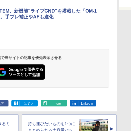
STEM、新機能“ライブGND”を搭載した「OM-1
II」。手ブレ補正やAFも進化
 検索で当サイトの記事を優先表示させる
ェア
はてブ
note
LinkedIn
きるミ
持ち運びたいものを1つに
▲
まとめられる大容量バッ