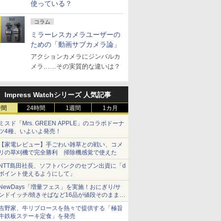
使っている？
コラム
ミラーレスカメラユーザーの
ための「動画サブカメラ論」
アクションカメラにジンバルカ
メラ……その実質的な違いは？
Impress Watchシリーズ 人気記事
時間
24時間
1週間
1カ月
ミスド「Mrs. GREEN APPLE」のコラボドーナ
ツ4種、いよいよ発売！
【家電レビュー】手ごわい雑草との戦い、コメ
リの草刈機で完全勝利 掃除機感覚で使えた
NTT島田社長、ソフトバンクのセブン出資に「d
ポイント使えるようにして」
NewDays「増量フェス」を実施！おにぎり/サ
ンドイッチ/焼きそばなど16品が値段そのままで
ボリュームアップ
吉野家、牛リブロースを熱々で提供する「極旨
牛鉄板ステーキ定食」を発売