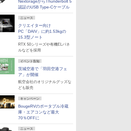
NextorageからThunderbolt 5
認証のUSB Type-Cケーブル
ニュース
クリエイター向け
PC「DAIV」に約1.53kgの
15.3型ノート
RTX 50シリーズや有機ELパネ
ルなどを採用
イベント告知
茨城空港で「羽田空港フェ
ア」が開催
航空会社のオリジナルグッズな
ども販売
キャンペーン
BougeRVのポータブル冷蔵
庫・エアコンなど最大
70％OFFに
ニュース