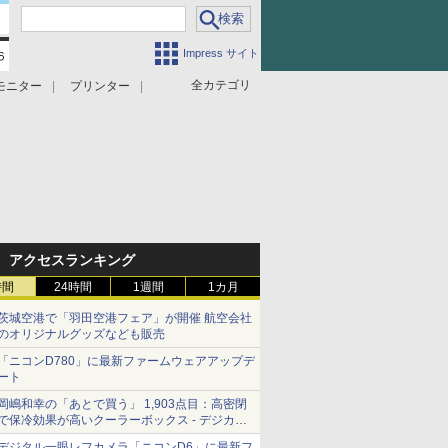
Impress サイト
全カテゴリ
モニター
プリンター
アクセスランキング
時間
24時間
1週間
1カ月
茨城空港で「羽田空港フェア」が開催 航空会社
のオリジナルグッズなども販売
「ニコンD780」に最新ファームウェアアップデ
ート
岡嶋和幸の「あとで買う」 1,903点目：高密閉
で保冷効果が高いクーラーボックス - デジカメ
Watch
デジタル一眼レフカメラ「ニコンD6」に最新フ