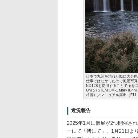
仕事で九州を訪れた際に大分県
仕事ではなかったので風景写真
ND128を使用することで滝
OM SYSTEM OM-1 Mark II／M
相当）／マニュアル露出（F11・1
近況報告
2025年1月に個展が2つ開催
ーにて「渚にて」、1月21日より