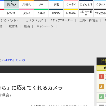
（コンパクト）
カメラバッグ
メディア/リーダー
三脚/一脚/雲台
道
航空機
動画
キャンペーン
OMDS/オリンパス
1
持ち」に応えてくれるカメラ
（木村琢磨）