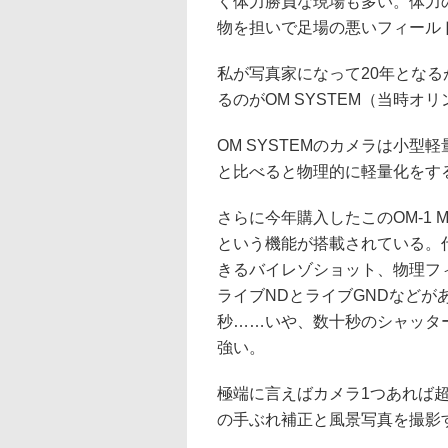
く体力勝負な現場も多い。体力
物を担いで足場の悪いフィール
私が写真家になって20年とな
るのがOM SYSTEM（当時オ
OM SYSTEMのカメラは小
と比べると物理的に軽量化をす
さらに今年購入したこのOM-1 
という機能が搭載されている。
きるバイレゾショット、物理フ
ライブNDとライブGNDなど
秒……いや、数十秒のシャッタ
強い。
極端に言えばカメラ1つあれば超
の手ぶれ補正と風景写真を撮影