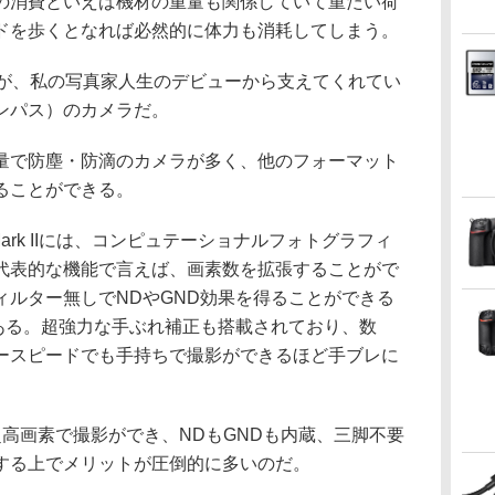
の消費といえば機材の重量も関係していて重たい荷
ドを歩くとなれば必然的に体力も消耗してしまう。
るが、私の写真家人生のデビューから支えてくれてい
リンパス）のカメラだ。
型軽量で防塵・防滴のカメラが多く、他のフォーマット
ることができる。
Mark IIには、コンピュテーショナルフォトグラフィ
代表的な機能で言えば、画素数を拡張することがで
ィルター無しでNDやGND効果を得ることができる
がある。超強力な手ぶれ補正も搭載されており、数
ースピードでも手持ちで撮影ができるほど手ブレに
高画素で撮影ができ、NDもGNDも内蔵、三脚不要
する上でメリットが圧倒的に多いのだ。