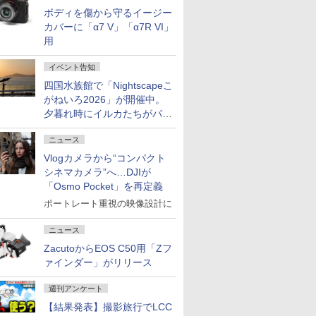
ボディを傷から守るイージー
カバーに「α7 V」「α7R VI」
用
イベント告知
四国水族館で「Nightscapeこ
がねいろ2026」が開催中。
夕暮れ時にイルカたちがパフ
ォーマンスを繰り広げる
ニュース
Vlogカメラから“コンパクト
シネマカメラ”へ…DJIが
「Osmo Pocket」を再定義
ポートレート重視の映像設計に
ニュース
ZacutoからEOS C50用「Zフ
ァインダー」がリリース
週刊アンケート
【結果発表】撮影旅行でLCC