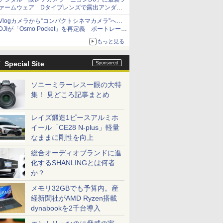
ァームウェア Dタイプレンズで露出アンダー
になる現象の修正など
Vlogカメラから“コンパクトシネマカメラ”へ…
DJIが「Osmo Pocket」を再定義 ポートレート
重視の映像設計に
もっと見る
Special Site
ソニーミラーレス一眼の大特
集！ 見どころ記事まとめ
レイズ鍛造1ピースアルミホ
イール「CE28 N-plus」軽量
なままに剛性を向上
総合オーディオブランドに進
化するSHANLINGとは何者
か？
メモリ32GBでも予算内。産
経新聞社がAMD Ryzen搭載
dynabookを2千台導入