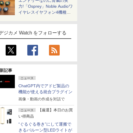
エントリーなのに脅威の実
力!「Osprey」Noble Audioワ
イヤレスイヤフォン4機種を
一気に聴く
デジカメ Watch をフォローする
新記事
ニュース
ChatGPT内でアドビ製品の
機能が使える統合プラグイン
画像・動画の作成を対話で
【厳選】本日のお買
ニュース
い得商品
“ぐるぐる巻き”にして運搬で
きるバルーン型LEDライトが