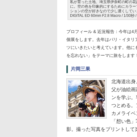
私が育った土地、埼玉県伊奈町の町の花
に。空の色を印象的にするためにカラー
ションの空が好きなので少し濃くしていますが、
DIGITAL ED 60mm F2.8 Macro / 1/30秒 
プロフィール & 近況報告：今年は4
個展をします。去年はパリ・イタリ
ツにいきたいと考えています。他に
を忘れない」をテーマに旅をします！ Tw
片岡三果
北海道出身
父が油絵画
ンを学ぶ。
つとめる。
カメライベン
「想い色」
影。撮った写真をプリントして