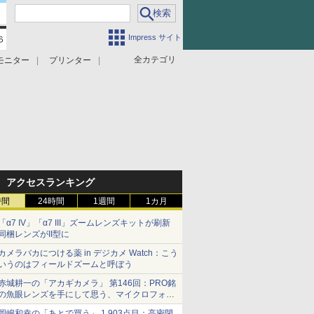
Impress サイト
全カテゴリ
モニター
プリンター
アクセスランキング
時間
24時間
1週間
1カ月
「α7 IV」「α7 III」ズームレンズキットが刷新
同梱レンズがII型に
カメラバカにつける薬 in デジカメ Watch：こう
いうのはフィールドズームと呼ぼう
赤城耕一の「アカギカメラ」 第146回：PRO銘
の魚眼レンズを手にして思う、マイクロフォー
サーズへの期待と可能性
岡嶋和幸の「あとで買う」 1,903点目：高密閉