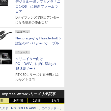
デジタル一眼レフカメラ「ニ
コンD6」に最新ファームウ
ェア
Dタイプレンズで露出アンダー
になる現象の修正など
ニュース
NextorageからThunderbolt 5
認証のUSB Type-Cケーブル
ニュース
クリエイター向け
PC「DAIV」に約1.53kgの
15.3型ノート
RTX 50シリーズや有機ELパネ
ルなどを採用
Impress Watchシリーズ 人気記事
時間
24時間
1週間
1カ月
ミスド「Mrs. GREEN APPLE」のコラボドーナ