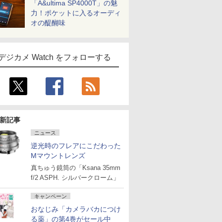
「A&ultima SP4000T」の魅
力！ポケットに入るオーディ
オの醍醐味
デジカメ Watch をフォローする
新記事
ニュース
逆光時のフレアにこだわった
Mマウントレンズ
真ちゅう鏡筒の「Ksana 35mm
f/2 ASPH. シルバークローム」
キャンペーン
おなじみ「カメラバカにつけ
る薬」の第4巻がセール中