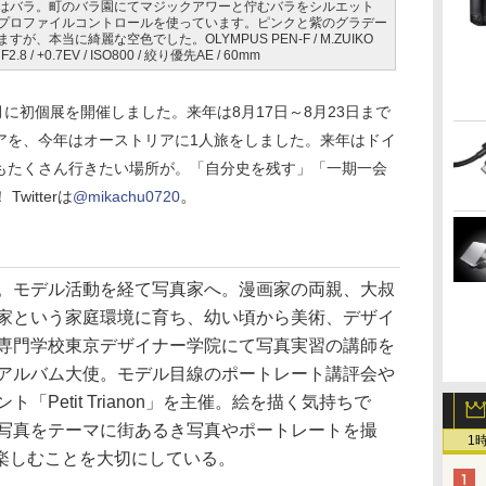
はバラ。町のバラ園にてマジックアワーと佇むバラをシルエット
プロファイルコントロールを使っています。ピンクと紫のグラデー
本当に綺麗な空色でした。OLYMPUS PEN-F / M.ZUIKO
/ F2.8 / +0.7EV / ISO800 / 絞り優先AE / 60mm
月に初個展を開催しました。来年は8月17日～8月23日まで
アを、今年はオーストリアに1人旅をしました。来年はドイ
もたくさん行きたい場所が。「自分史を残す」「一期一会
。
itterは
@mikachu0720
。モデル活動を経て写真家へ。漫画家の両親、大叔
家という家庭環境に育ち、幼い頃から美術、デザイ
専門学校東京デザイナー学院にて写真実習の講師を
アルバム大使。モデル目線のポートレート講評会や
ト「Petit Trianon」を主催。絵を描く気持ちで
写真をテーマに街あるき写真やポートレートを撮
1
楽しむことを大切にしている。