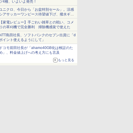
ツ4種、いよいよ発売！
ユニクロ、今日から「お盆特別セール」。涼感
シアサッカーワンピース待望値下げ、撥水ギア
ショーツは1990円に
【家電レビュー】手ごわい雑草との戦い、コメ
リの草刈機で完全勝利 掃除機感覚で使えた
NTT島田社長、ソフトバンクのセブン出資に「d
ポイント使えるようにして」
ドコモ前田社長が「ahamo40GB化は検証のた
め」、料金値上げへの考え方にも言及
もっと見る