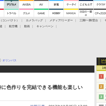
（コンパクト）
カメラバッグ
メディア/リーダー
三脚/一脚/雲台
道
航空機
動画
キャンペーン
オリンパス
1
時に色作りを完結できる機能も楽しい