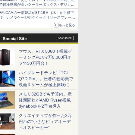
で保冷効果が高いクーラーボックス - デジカメ
Watch
FALCAMの一部製品が8月19日（木）から値下
げ カメラケージやクイックリリースプレート
など 最大36.2%OFFに
もっと見る
Special Site
マウス、RTX 5060 Ti搭載ゲ
ーミングPCが7万5,000円オ
フで30万円台！
ハイグレードテレビ「TCL
Q7D Pro」。圧巻の色彩美で
映画＆ゲームが極上体験に
メモリ32GBでも予算内。産
経新聞社がAMD Ryzen搭載
dynabookを2千台導入
クリエイティブが作った2万
円台の“小さなピュアオーデ
ィオスピーカー”