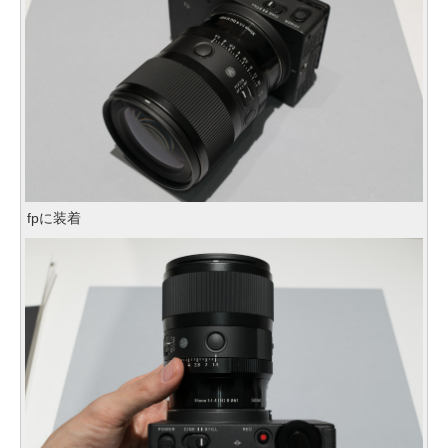
fpに装着