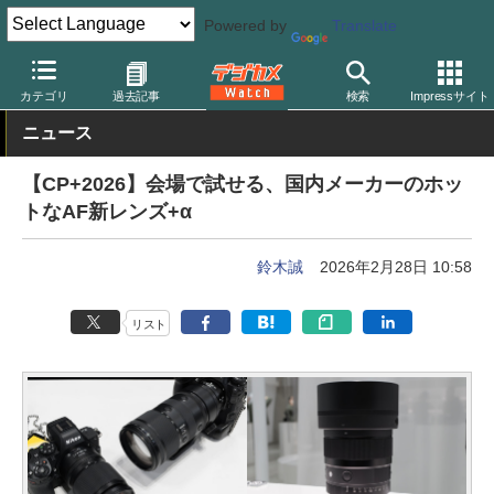
Powered by
Translate
デジカメ Watch
レンズ
交換レンズ
ニコン
カテゴリ
過去記事
検索
Impressサイト
ニュース
【CP+2026】会場で試せる、国内メーカーのホッ
トなAF新レンズ+α
鈴木誠
2026年2月28日 10:58
リスト