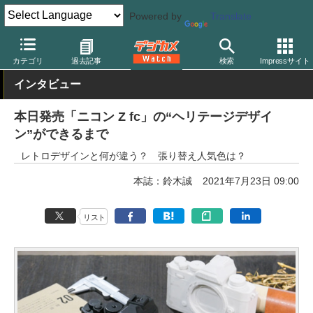
Powered by
Translate
デジカメ Watch
カメラ
ミラーレスカメラ
ニコン
カテゴリ
過去記事
検索
Impressサイト
インタビュー
本日発売「ニコン Z fc」の“ヘリテージデザイ
ン”ができるまで
レトロデザインと何が違う？ 張り替え人気色は？
本誌：鈴木誠
2021年7月23日 09:00
リスト