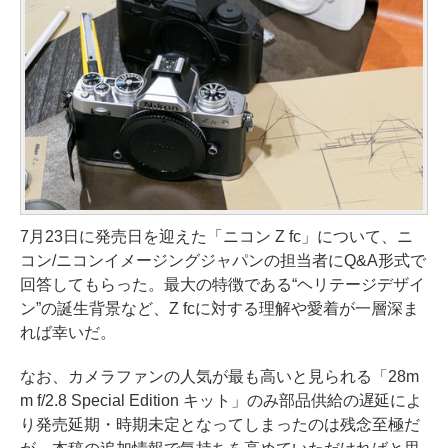
7月23日に発売日を迎えた「ニコン Z fc」について、ニ
コン/ニコンイメージングジャパンの担当者にQ&A形式で
回答してもらった。最大の特徴である“ヘリテージデザイ
ン”の誕生背景など、Z fcに対する理解や愛着が一層深ま
れば幸いだ。
なお、カメラファンの人気が最も高いと見られる「28m
m f/2.8 Special Edition キット」のみ部品供給の遅延によ
り発売延期・時期未定となってしまったのは残念至極だ