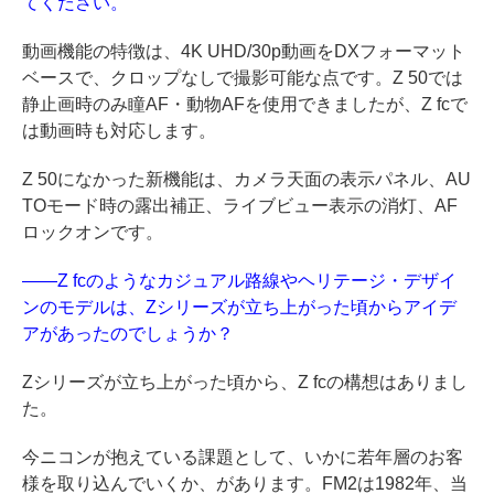
てください。
動画機能の特徴は、4K UHD/30p動画をDXフォーマット
ベースで、クロップなしで撮影可能な点です。Z 50では
静止画時のみ瞳AF・動物AFを使用できましたが、Z fcで
は動画時も対応します。
Z 50になかった新機能は、カメラ天面の表示パネル、AU
TOモード時の露出補正、ライブビュー表示の消灯、AF
ロックオンです。
——Z fcのようなカジュアル路線やヘリテージ・デザイ
ンのモデルは、Zシリーズが立ち上がった頃からアイデ
アがあったのでしょうか？
Zシリーズが立ち上がった頃から、Z fcの構想はありまし
た。
今ニコンが抱えている課題として、いかに若年層のお客
様を取り込んでいくか、があります。FM2は1982年、当