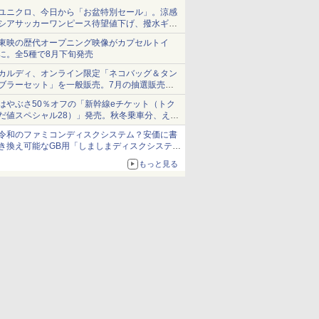
ユニクロ、今日から「お盆特別セール」。涼感
シアサッカーワンピース待望値下げ、撥水ギア
ショーツは1990円に
東映の歴代オープニング映像がカプセルトイ
に。全5種で8月下旬発売
カルディ、オンライン限定「ネコバッグ＆タン
ブラーセット」を一般販売。7月の抽選販売の
当選無効分
はやぶさ50％オフの「新幹線eチケット（トク
だ値スペシャル28）」発売。秋冬乗車分、えき
ねっと限定
令和のファミコンディスクシステム？安価に書
き換え可能なGB用「しましまディスクシステ
ム」
もっと見る