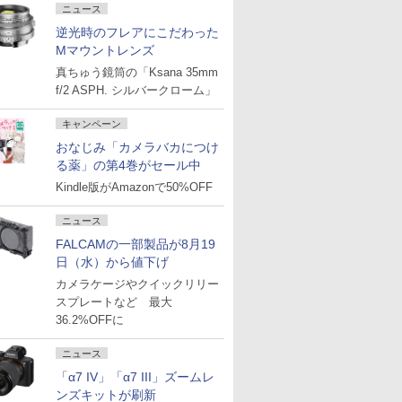
ニュース
逆光時のフレアにこだわった
Mマウントレンズ
真ちゅう鏡筒の「Ksana 35mm
f/2 ASPH. シルバークローム」
キャンペーン
おなじみ「カメラバカにつけ
る薬」の第4巻がセール中
Kindle版がAmazonで50%OFF
ニュース
FALCAMの一部製品が8月19
日（水）から値下げ
カメラケージやクイックリリー
スプレートなど 最大
36.2%OFFに
ニュース
「α7 IV」「α7 III」ズームレ
ンズキットが刷新