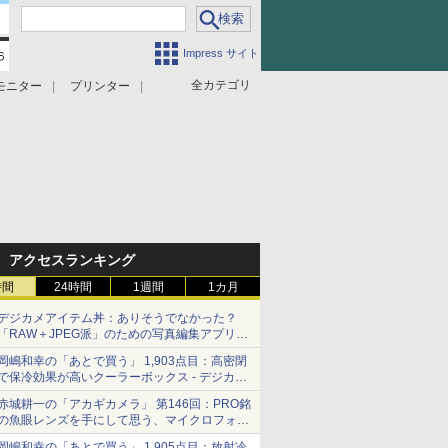
Impress サイト
全カテゴリ
モニター
プリンター
アクセスランキング
時間
24時間
1週間
1カ月
デジカメアイテム丼：ありそうでなかった？
「RAW＋JPEG派」のための写真編集アプリ
カメラデフォルトのJPEGを大切にする
岡嶋和幸の「あとで買う」 1,903点目：高密閉
「Filmator」
で保冷効果が高いクーラーボックス - デジカメ
Watch
赤城耕一の「アカギカメラ」 第146回：PRO銘
の魚眼レンズを手にして思う、マイクロフォー
サーズへの期待と可能性
岡嶋和幸の「あとで買う」 1,905点目：放射冷