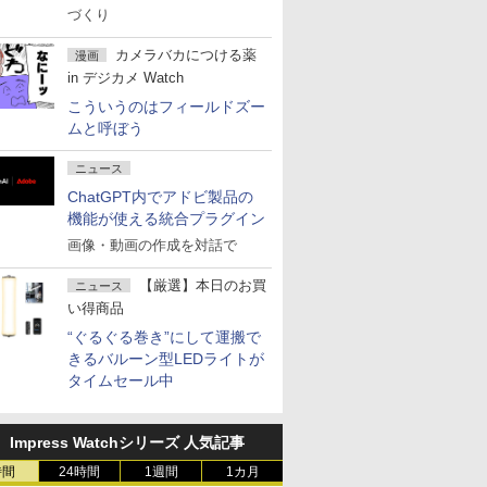
づくり
カメラバカにつける薬
漫画
in デジカメ Watch
こういうのはフィールドズー
ムと呼ぼう
ニュース
ChatGPT内でアドビ製品の
機能が使える統合プラグイン
画像・動画の作成を対話で
【厳選】本日のお買
ニュース
い得商品
“ぐるぐる巻き”にして運搬で
きるバルーン型LEDライトが
タイムセール中
Impress Watchシリーズ 人気記事
時間
24時間
1週間
1カ月