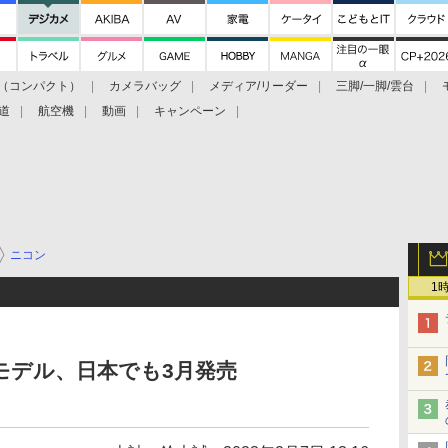
（コンパクト）
カメラバッグ
メディア/リーダー
三脚/一脚/雲台
道
航空機
動画
キャンペーン
ニコン
1
クモデル、日本でも3月発売