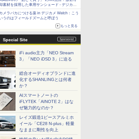
却素材を採用した車用サンシェード - デジカメ
Watch
カメラバカにつける薬 in デジカメ Watch：こう
いうのはフィールドズームと呼ぼう
もっと見る
Special Site
iFi audio主力「NEO Stream
3」「NEO iDSD 3」に迫る
総合オーディオブランドに進
化するSHANLINGとは何者
か？
AIスマートノートの
iFLYTEK「AINOTE 2」はな
ぜ魅力的なのか？
レイズ鍛造1ピースアルミホ
イール「CE28 N-plus」軽量
なままに剛性を向上