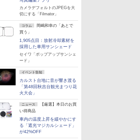
写真編集アプリ
カメラデフォルトのJPEGを大
切にする「Filmator」
岡嶋和幸の「あとで
コラム
買う」
1,905点目：放射冷却素材を
採用した車用サンシェード
セイワ「ポップアップサンシェ
ード」
イベント告知
カルスト台地に音が響き渡る
「第48回秋吉台観光まつり花
火大会」
【厳選】本日のお買
ニュース
い得商品
車内の温度上昇を緩やかにす
る「遮光マジカルシェード」
が42%OFF