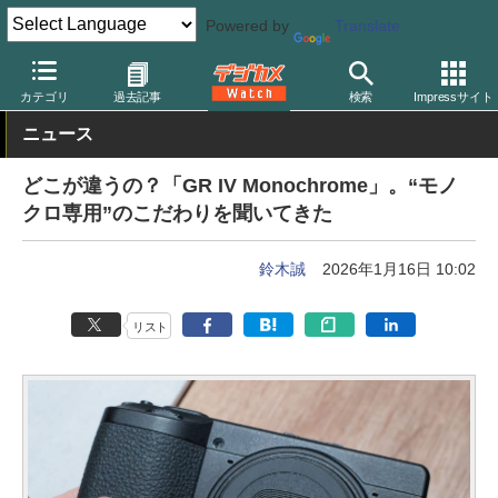
Powered by
Translate
デジカメ Watch
カメラ
レンズ一体型（コンパクト）カメラ
リ
カテゴリ
過去記事
検索
Impressサイト
ニュース
どこが違うの？「GR IV Monochrome」。“モノ
クロ専用”のこだわりを聞いてきた
鈴木誠
2026年1月16日 10:02
リスト