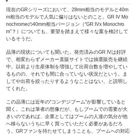
現在のGRシリーズにおいて、28mm相当のモデルと40m
m相当のモデルで人気に偏りはないとのこと。GR IV Mo
nochromeの40mm相当バージョン（“GR IVx Monochro
m”？）についても、要望を踏まえて様々な案を検討して
いるそうだ。
品薄の現状についても聞いた。発売済みのGR IVは好評
で、相変わらずメーカー直販サイトでは抽選販売を継続
中。以前より生産体制を増強して出荷台数を増やしてい
るものの、それでも間に合っていない状況だという。ま
してや出荷を絞ったりするようなことはない、と説明し
てくれた。
この品薄には近年の“コンデジブーム”が影響していると
聞く。これは筆者の想像だが、もしブームでの需要が大
きいのであれば、企業としてはブームの人達の気分が他
へ移らないうちに早く買っていただく必要があるだろ
う。GRファンを待たせてしまうことも、ブームへの対応