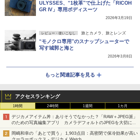
ULYSSES、“1枚革”で仕上げた「RICOH
GR IV」専用ボディスーツ
2026年3月19日
旅とカメラ、旅とレンズ
レビュー・使いこなし
“モノクロ専用”のスナップシューターで
写す城郭と海と
2026年3月8日
もっと関連記事を見る
アクセスランキング
1時間
24時間
1週間
1カ月
デジカメアイテム丼：ありそうでなかった？「RAW＋JPEG派」
のための写真編集アプリ カメラデフォルトのJPEGを大切にす
る「Filmator」
岡嶋和幸の「あとで買う」 1,903点目：高密閉で保冷効果が高い
クーラーボックス - デジカメ Watch