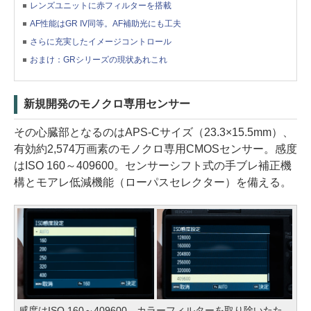
レンズユニットに赤フィルターを搭載
AF性能はGR IV同等。AF補助光にも工夫
さらに充実したイメージコントロール
おまけ：GRシリーズの現状あれこれ
新規開発のモノクロ専用センサー
その心臓部となるのはAPS-Cサイズ（23.3×15.5mm）、
有効約2,574万画素のモノクロ専用CMOSセンサー。感度
はISO 160～409600。センサーシフト式の手ブレ補正機
構とモアレ低減機能（ローパスセレクター）を備える。
感度はISO 160～409600。カラーフィルターを取り除いたた