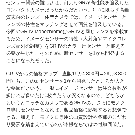
センサー開発の難しさは、何よりGRが高性能を追及した
コンパクトカメラだったからだという。GRに限らず高画
質志向のレンズ一体型カメラでは、イメージセンサーと
レンズの特性をマッチングさせて画質を追及している。
今回のGR IV MonochromeはGR IVと同じレンズを搭載す
るため、イメージセンサーの特性（入射角やマイクロレ
ンズ配列の調整）をGR IVのカラー用センサーと揃える
必要が生じた。そのために新センサーを1から開発する
ことになったそうだ。
GR IVからの価格アップ（直販19万4,800円→28万3,800
円）も、この新センサーを1から開発したところが大き
な要因だという。一般にイメージセンサーは注文枚数が
多ければ多いだけ1枚当たりが安くなるので、どちらか
というとニッチなカメラであるGR IVの、さらにモノク
ロ専用センサーとなれば、製品価格に影響すると想像で
きる。加えて、モノクロ専用の画質設計や各部のこだわ
り要素を踏まえているのが本機ならではの付加価値だ。