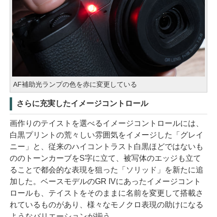
AF補助光ランプの色を赤に変更している
さらに充実したイメージコントロール
画作りのテイストを選べるイメージコントロールには、
白黒プリントの荒々しい雰囲気をイメージした「グレイ
ニー」と、従来のハイコントラスト白黒ほどではないも
ののトーンカーブをS字に立て、被写体のエッジも立て
ることで都会的な表現を狙った「ソリッド」を新たに追
加した。ベースモデルのGR IVにあったイメージコント
ロールも、テイストをそのままに名前を変更して搭載さ
れているものがあり、様々なモノクロ表現の助けになる
ようなバリエーションが揃う。