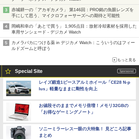
赤城耕一の「アカギカメラ」 第146回：PRO銘の魚眼レンズを
手にして思う、マイクロフォーサーズへの期待と可能性
岡嶋和幸の「あとで買う」 1,905点目：放射冷却素材を採用した
車用サンシェード - デジカメ Watch
カメラバカにつける薬 in デジカメ Watch：こういうのはフィー
ルドズームと呼ぼう
もっと見る
Special Site
レイズ鍛造1ピースアルミホイール「CE28 N-p
lus」軽量なままに剛性を向上
お値段そのままでメモリ倍増！メモリ32GBの
「お得なゲーミングノート」
ソニーミラーレス一眼の大特集！ 見どころ記事
まとめ