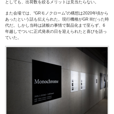
としても、出荷数を絞るメリットは見当たらない。
また会場では、“GRモノクローム”の構想は2020年頃から
あったという話も伝えられた。現行機種がGR IIIだった時
代だ。しかし当時は諸般の事情で製品化まで至らず、6
年越しでついに正式発表の日を迎えられたと喜びを語っ
ていた。