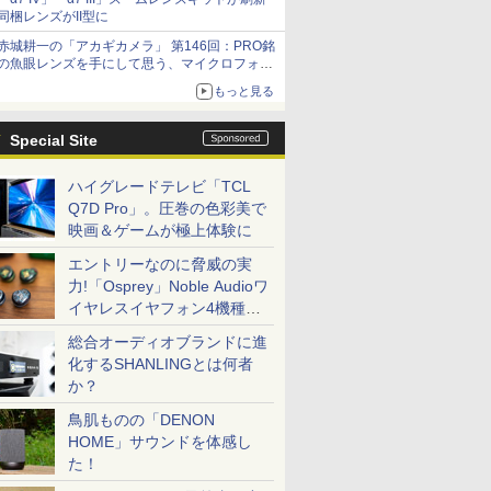
同梱レンズがII型に
赤城耕一の「アカギカメラ」 第146回：PRO銘
の魚眼レンズを手にして思う、マイクロフォー
サーズへの期待と可能性
もっと見る
Special Site
ハイグレードテレビ「TCL
Q7D Pro」。圧巻の色彩美で
映画＆ゲームが極上体験に
エントリーなのに脅威の実
力!「Osprey」Noble Audioワ
イヤレスイヤフォン4機種を
一気に聴く
総合オーディオブランドに進
化するSHANLINGとは何者
か？
鳥肌ものの「DENON
HOME」サウンドを体感し
た！