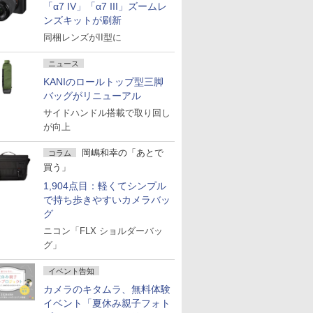
「α7 IV」「α7 III」ズームレ
ンズキットが刷新
同梱レンズがII型に
ニュース
KANIのロールトップ型三脚
バッグがリニューアル
サイドハンドル搭載で取り回し
が向上
岡嶋和幸の「あとで
コラム
買う」
1,904点目：軽くてシンプル
で持ち歩きやすいカメラバッ
グ
ニコン「FLX ショルダーバッ
グ」
イベント告知
カメラのキタムラ、無料体験
イベント「夏休み親子フォト