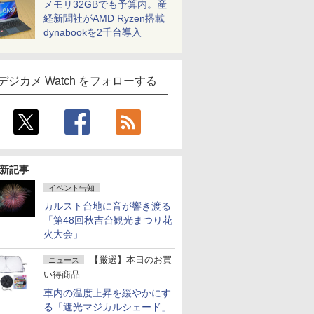
メモリ32GBでも予算内。産
経新聞社がAMD Ryzen搭載
dynabookを2千台導入
デジカメ Watch をフォローする
新記事
イベント告知
カルスト台地に音が響き渡る
「第48回秋吉台観光まつり花
火大会」
【厳選】本日のお買
ニュース
い得商品
車内の温度上昇を緩やかにす
る「遮光マジカルシェード」