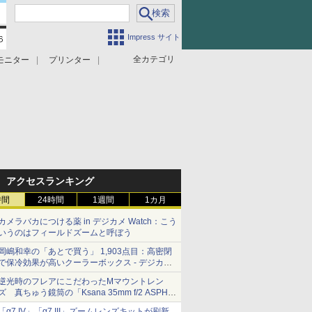
Impress サイト
全カテゴリ
モニター
プリンター
アクセスランキング
時間
24時間
1週間
1カ月
カメラバカにつける薬 in デジカメ Watch：こう
いうのはフィールドズームと呼ぼう
岡嶋和幸の「あとで買う」 1,903点目：高密閉
で保冷効果が高いクーラーボックス - デジカメ
Watch
逆光時のフレアにこだわったMマウントレン
ズ 真ちゅう鏡筒の「Ksana 35mm f/2 ASPH.
シルバークローム」
「α7 IV」「α7 III」ズームレンズキットが刷新