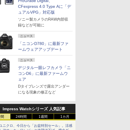
ProGrade Digital、
CFexpress 4.0 Type Aに「デ
ュアルVPG」対応版
ソニー製カメラのRAW内部収
録などが可能に
ニュース
「ニコンD780」に最新ファ
ームウェアアップデート
ニュース
デジタル一眼レフカメラ「ニ
コンD6」に最新ファームウ
ェア
Dタイプレンズで露出アンダー
になる現象の修正など
Impress Watchシリーズ 人気記事
時間
24時間
1週間
1カ月
ユニクロ、今日から「お盆特別セール」。涼感