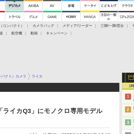
（コンパクト）
カメラバッグ
メディア/リーダー
三脚/一脚/雲台
道
航空機
動画
キャンペーン
ンパクト）カメラ
ライカ
1
「ライカQ3」にモノクロ専用モデル