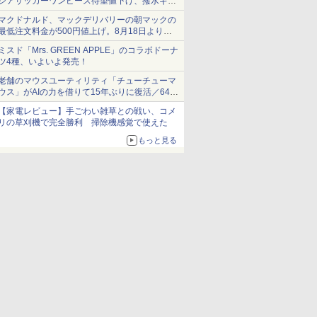
シアサッカーワンピース待望値下げ、撥水ギア
ショーツは1990円に
マクドナルド、マックデリバリーの朝マックの
最低注文料金が500円値上げ。8月18日より
1,500円から受付
ミスド「Mrs. GREEN APPLE」のコラボドーナ
ツ4種、いよいよ発売！
老舗のマウスユーティリティ「チューチューマ
ウス」がAIの力を借りて15年ぶりに復活／64bit
化、Windows 10/11、「Chrome」も走り回
【家電レビュー】手ごわい雑草との戦い、コメ
る。復活記念で2026年末まで500円
リの草刈機で完全勝利 掃除機感覚で使えた
もっと見る