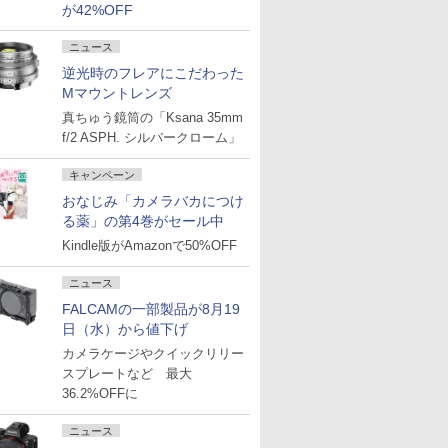
が42%OFF
ニュース
逆光時のフレアにこだわった
Mマウントレンズ
真ちゅう鏡筒の「Ksana 35mm
f/2 ASPH. シルバークローム」
キャンペーン
おなじみ「カメラバカにつけ
る薬」の第4巻がセール中
Kindle版がAmazonで50%OFF
ニュース
FALCAMの一部製品が8月19
日（水）から値下げ
カメラケージやクイックリリー
スプレートなど 最大
36.2%OFFに
ニュース