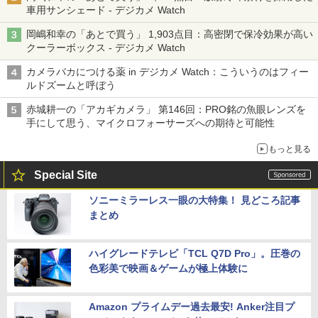
車用サンシェード - デジカメ Watch
岡嶋和幸の「あとで買う」 1,903点目：高密閉で保冷効果が高い
クーラーボックス - デジカメ Watch
カメラバカにつける薬 in デジカメ Watch：こういうのはフィー
ルドズームと呼ぼう
赤城耕一の「アカギカメラ」 第146回：PRO銘の魚眼レンズを
手にして思う、マイクロフォーサーズへの期待と可能性
もっと見る
Special Site
ソニーミラーレス一眼の大特集！ 見どころ記事
まとめ
ハイグレードテレビ「TCL Q7D Pro」。圧巻の
色彩美で映画＆ゲームが極上体験に
Amazon プライムデー過去最安! Anker注目プ