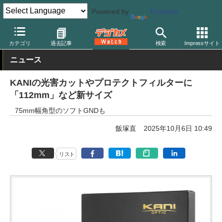
Powered by
Translate
デジカメ Watch
レンズ
レンズフィルター
カニ
カテゴリ
過去記事
検索
Impressサイト
ニュース
KANIの光害カットやプロテクトフィルターに
「112mm」など新サイズ
75mm幅角型のソフトGNDも
飯塚直
2025年10月6日 10:49
リスト