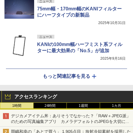
ニュース
75mm幅・170mm幅のKANIフィルター
にハーフタイプの新製品
2025年10月31日
ニュース
KANIの100mm幅ハーフミスト系フィル
ターに最大効果の「No.5」が追加
2025年9月16日
もっと関連記事を見る
アクセスランキング
1時間
24時間
1週間
1カ月
デジカメアイテム丼：ありそうでなかった？「RAW＋JPEG派」
のための写真編集アプリ カメラデフォルトのJPEGを大切にす
る「Filmator」
岡嶋和幸の「あとで買う」 1,905点目：放射冷却素材を採用した