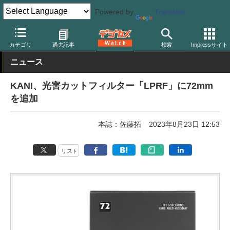
Powered by
Translate
デジカメ Watch
レンズ
レンズフィルター
カニ
カテゴリ
過去記事
検索
Impressサイト
ニュース
KANI、光害カットフィルター「LPRF」に72mm
を追加
本誌：佐藤拓
2023年8月23日 12:53
リスト