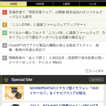
1時間
24時間
1週間
1カ月
茨城空港で「羽田空港フェア」が開催 航空会社のオリジナルグ
ッズなども販売
「ニコンD780」に最新ファームウェアアップデート
デジタル一眼レフカメラ「ニコンD6」に最新ファームウェア D
タイプレンズで露出アンダーになる現象の修正など
ChatGPT内でアドビ製品の機能が使える統合プラグイン 画
像・動画の作成を対話で
岡嶋和幸の「あとで買う」 1,903点目：高密閉で保冷効果が高い
クーラーボックス - デジカメ Watch
もっと見る
Special Site
SOUNDPEATSのイヤカフ型イヤフォン「UU2
イヤーカフ」をイヤカフマニアが語る
マウス、RTX 5060 Ti搭載ゲーミングPCが7万