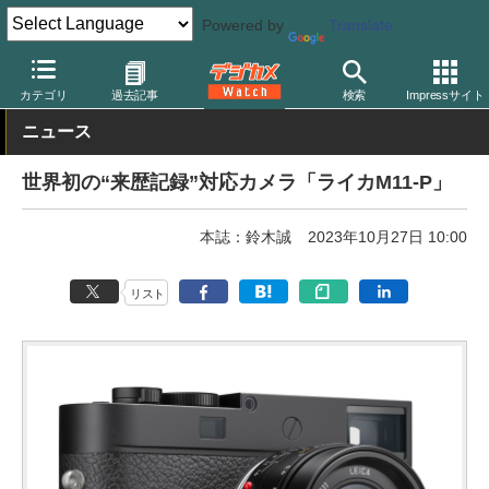
Powered by
Translate
デジカメ Watch
カメラ
レンジファインダーカメラ
ライカ
カテゴリ
過去記事
検索
Impressサイト
ニュース
世界初の“来歴記録”対応カメラ「ライカM11-P」
本誌：鈴木誠
2023年10月27日 10:00
リスト