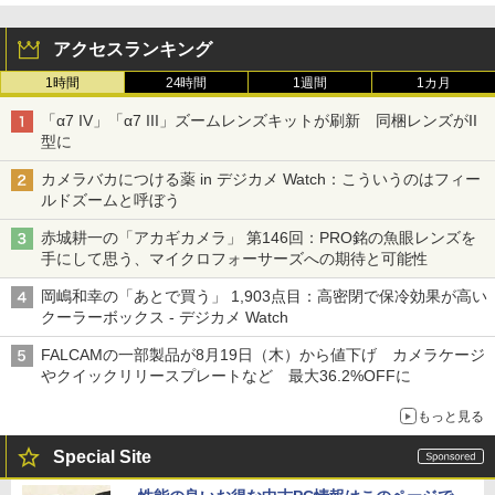
アクセスランキング
1時間
24時間
1週間
1カ月
「α7 IV」「α7 III」ズームレンズキットが刷新 同梱レンズがII
型に
カメラバカにつける薬 in デジカメ Watch：こういうのはフィー
ルドズームと呼ぼう
赤城耕一の「アカギカメラ」 第146回：PRO銘の魚眼レンズを
手にして思う、マイクロフォーサーズへの期待と可能性
岡嶋和幸の「あとで買う」 1,903点目：高密閉で保冷効果が高い
クーラーボックス - デジカメ Watch
FALCAMの一部製品が8月19日（木）から値下げ カメラケージ
やクイックリリースプレートなど 最大36.2%OFFに
もっと見る
Special Site