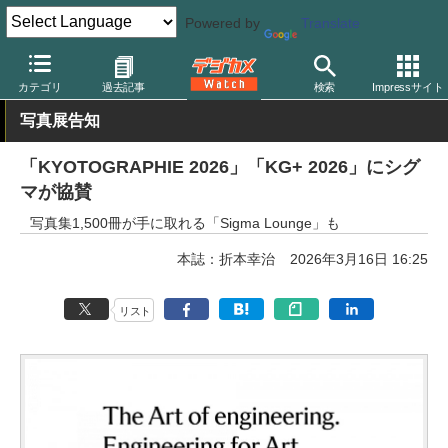
Powered by
Translate
デジカメ Watch
業界動向
企業
カテゴリ
過去記事
検索
Impressサイト
写真展告知
「KYOTOGRAPHIE 2026」「KG+ 2026」にシグ
マが協賛
写真集1,500冊が手に取れる「Sigma Lounge」も
本誌：折本幸治
2026年3月16日 16:25
リスト