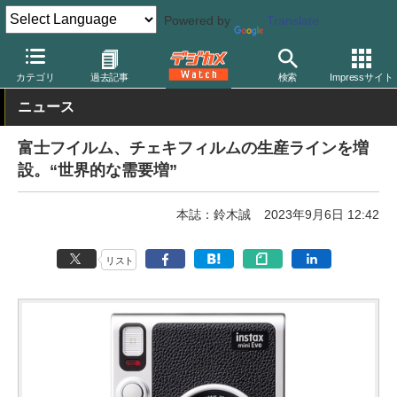
Powered by
Translate
デジカメ Watch
フィルム関連
フィルム/印画紙/現像用品
カテゴリ
過去記事
検索
Impressサイト
ニュース
富士フイルム、チェキフィルムの生産ラインを増
設。“世界的な需要増”
本誌：鈴木誠
2023年9月6日 12:42
リスト