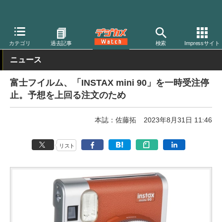
デジカメ Watch
フィルム関連
フィルムカメラ
富士フイルム
カテゴリ
過去記事
検索
Impressサイト
ニュース
富士フイルム、「INSTAX mini 90」を一時受注停
止。予想を上回る注文のため
本誌：佐藤拓
2023年8月31日 11:46
リスト