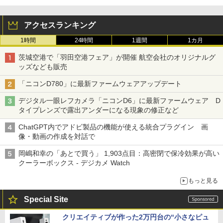
アクセスランキング
1時間
24時間
1週間
1カ月
茨城空港で「羽田空港フェア」が開催 航空会社のオリジナルグ
ッズなども販売
「ニコンD780」に最新ファームウェアアップデート
デジタル一眼レフカメラ「ニコンD6」に最新ファームウェア D
タイプレンズで露出アンダーになる現象の修正など
ChatGPT内でアドビ製品の機能が使える統合プラグイン 画
像・動画の作成を対話で
岡嶋和幸の「あとで買う」 1,903点目：高密閉で保冷効果が高い
クーラーボックス - デジカメ Watch
もっと見る
Special Site
クリエイティブが作った2万円台の“小さなピュ