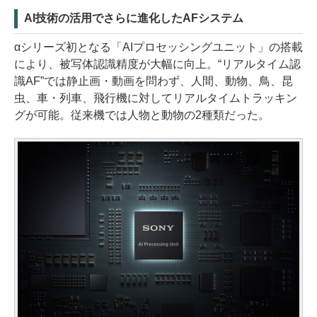
AI技術の活用でさらに進化したAFシステム
αシリーズ初となる「AIプロセッシングユニット」の搭載
により、被写体認識精度が大幅に向上。“リアルタイム認
識AF”では静止画・動画を問わず、人間、動物、鳥、昆
虫、車・列車、飛行機に対してリアルタイムトラッキン
グが可能。従来機では人物と動物の2種類だった。