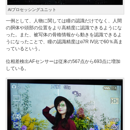
AIプロセッシングユニット
一例として、人物に関しては瞳の認識だけでなく、人間
の胴体や頭部の位置をより高精度に認識できるようにな
った。また、被写体の骨格情報から動きを認識できるよ
うになったことで、瞳の認識精度はα7R IV比で60％高ま
っているという。
位相差検出AFセンサーは従来の567点から693点に増加
している。