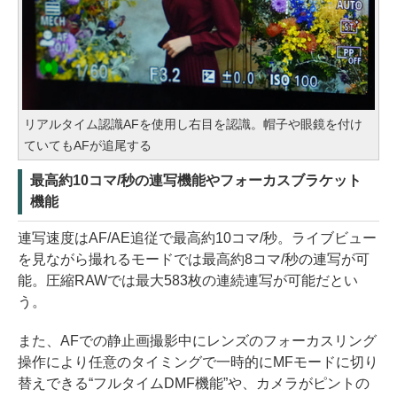
リアルタイム認識AFを使用し右目を認識。帽子や眼鏡を付け
ていてもAFが追尾する
最高約10コマ/秒の連写機能やフォーカスブラケット
機能
連写速度はAF/AE追従で最高約10コマ/秒。ライブビュー
を見ながら撮れるモードでは最高約8コマ/秒の連写が可
能。圧縮RAWでは最大583枚の連続連写が可能だとい
う。
また、AFでの静止画撮影中にレンズのフォーカスリング
操作により任意のタイミングで一時的にMFモードに切り
替えできる“フルタイムDMF機能”や、カメラがピントの