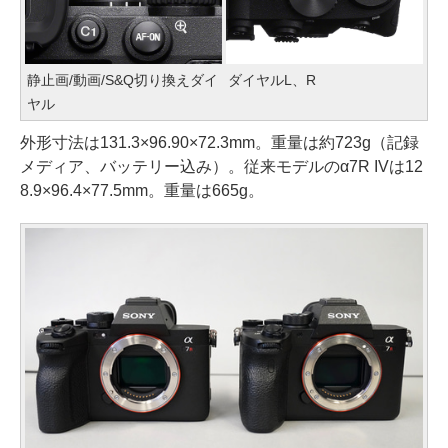
静止画/動画/S&Q切り換えダイ
ダイヤルL、R
ヤル
外形寸法は131.3×96.90×72.3mm。重量は約723g（記録
メディア、バッテリー込み）。従来モデルのα7R IVは12
8.9×96.4×77.5mm。重量は665g。