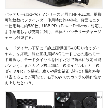
バッテリーはα1やα7 IVシリーズと同じNP-FZ100。撮影
可能枚数はファインダー使用時に約440枚、背面モニタ
ー使用時に約530枚。USB PD（Power Delivery）対応に
よる給電および充電に対応。単体のバッテリーチャージ
ャーも付属する。
モードダイヤル下部に「静止画/動画/S&Q切り換えダイ
ヤル」を搭載。静止画/動画/S&Qモードごとの露出モー
ド選択も、モードダイヤルを回すだけで簡単に設定可能
だという。またカメラ右上部に「後ダイヤルL」と「後
ダイヤルR」を搭載。絞りや露出補正以外にも機能を割
り当てることが可能で、右手のみでのカメラの操作性が
向上したという。