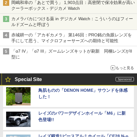
岡嶋和幸の「あとで買う」 1,903点目：高密閉で保冷効果が高い
クーラーボックス - デジカメ Watch
カメラバカにつける薬 in デジカメ Watch：こういうのはフィー
ルドズームと呼ぼう
赤城耕一の「アカギカメラ」 第146回：PRO銘の魚眼レンズを
手にして思う、マイクロフォーサーズへの期待と可能性
「α7 IV」「α7 III」ズームレンズキットが刷新 同梱レンズがII
型に
もっと見る
Special Site
鳥肌ものの「DENON HOME」サウンドを体感
した！
レイズのパワーデザインホイール「M6」に新
色登場!!
レイズ鍛造1ピースアルミホイール「CE28 N-p