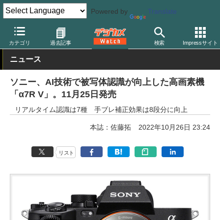
Powered by
Translate
デジカメ Watch
カメラ
ミラーレスカメラ
ソニー
カテゴリ
過去記事
検索
Impressサイト
ニュース
ソニー、AI技術で被写体認識が向上した高画素機
「α7R V」。11月25日発売
リアルタイム認識は7種 手ブレ補正効果は8段分に向上
本誌：佐藤拓
2022年10月26日 23:24
リスト