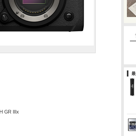
最
R IIIx