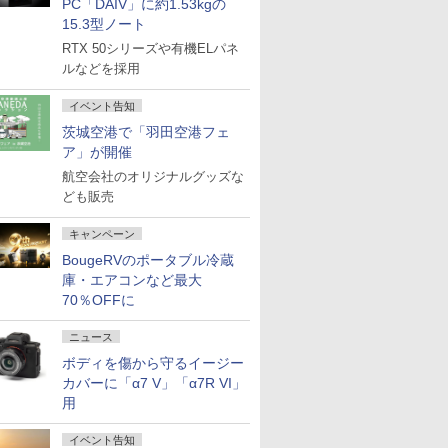
PC「DAIV」に約1.53kgの
15.3型ノート
RTX 50シリーズや有機ELパネ
ルなどを採用
イベント告知
茨城空港で「羽田空港フェ
ア」が開催
航空会社のオリジナルグッズな
ども販売
キャンペーン
BougeRVのポータブル冷蔵
庫・エアコンなど最大
70％OFFに
ニュース
ボディを傷から守るイージー
カバーに「α7 V」「α7R VI」
用
イベント告知