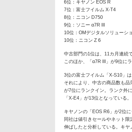
6位：キヤノン EOS R
7位：富士フイルム X-T4
8位：ニコン D750
9位：ソニー α7R III
10位：OMデジタルソリューションズ O
10位：ニコン Z 6
中古部門の1位は、11カ月連続で
このほか、「α7R III」が9位
3位の富士フイルム「X-S10
それにより、中古の商品数も品薄
が7位にランクイン。ランク外
「X-E4」が13位となっている。
キヤノンの「EOS R6」が2
同社は値引きセールやネット限
伸ばしたと分析している。キヤノン