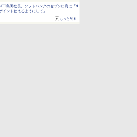
NTT島田社長、ソフトバンクのセブン出資に「d
ポイント使えるようにして」
もっと見る