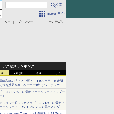
Impress サイト
全カテゴリ
モニター
プリンター
アクセスランキング
時間
24時間
1週間
1カ月
岡嶋和幸の「あとで買う」 1,903点目：高密閉
で保冷効果が高いクーラーボックス - デジカメ
Watch
「ニコンD780」に最新ファームウェアアップデ
ート
デジタル一眼レフカメラ「ニコンD6」に最新フ
ァームウェア Dタイプレンズで露出アンダー
になる現象の修正など
NextorageからThunderbolt 5認証のUSB Type-