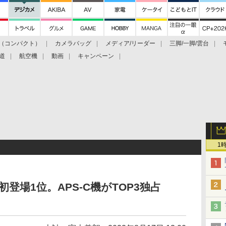
（コンパクト）
カメラバッグ
メディア/リーダー
三脚/一脚/雲台
道
航空機
動画
キャンペーン
1
」が初登場1位。APS-C機がTOP3独占