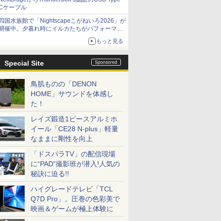
Cケーブル
四国水族館で「Nightscapeこがねいろ2026」が
開催中。夕暮れ時にイルカたちがパフォーマン
スを繰り広げる
もっと見る
Special Site
鳥肌ものの「DENON
HOME」サウンドを体感し
た！
レイズ鍛造1ピースアルミホ
イール「CE28 N-plus」軽量
なままに剛性を向上
「ドスパラTV」の配信現場
に“PAD”撮影班が潜入!人気の
秘訣に迫る!!
ハイグレードテレビ「TCL
Q7D Pro」。圧巻の色彩美で
映画＆ゲームが極上体験に