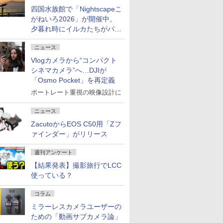
四国水族館で「Nightscapeこ
がねいろ2026」が開催中。
夕暮れ時にイルカたちがパフ
ォーマンスを繰り広げる
ニュース
Vlogカメラから“コンパクト
シネマカメラ”へ…DJIが
「Osmo Pocket」を再定義
ポートレート重視の映像設計に
ニュース
ZacutoからEOS C50用「Zフ
ァインダー」がリリース
週刊アンケート
【結果発表】撮影旅行でLCC
使っている？
コラム
ミラーレスカメラユーザーの
ための「動画サブカメラ論」