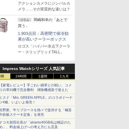
アクションカメラにジンバルカ
メラ……その実質的な違いは？
岡嶋和幸の「あとで
コラム
買う」
1,903点目：高密閉で保冷効
果が高いクーラーボックス
ロゴス「ハイパー氷点下クーラ
ー・スリップリッドTALL」
Impress Watchシリーズ 人気記事
時間
24時間
1週間
1カ月
【家電レビュー】手ごわい雑草との戦い、コメ
リの草刈機で完全勝利 掃除機感覚で使えた
ミスド「Mrs. GREEN APPLE」のコラボドーナ
ツ4種、いよいよ発売！
吉野家、牛リブロースを熱々で提供する「極旨
牛鉄板ステーキ定食」を発売
ドコモ前田社長が「ahamo40GB化は検証のた
め」、料金値上げへの考え方にも言及