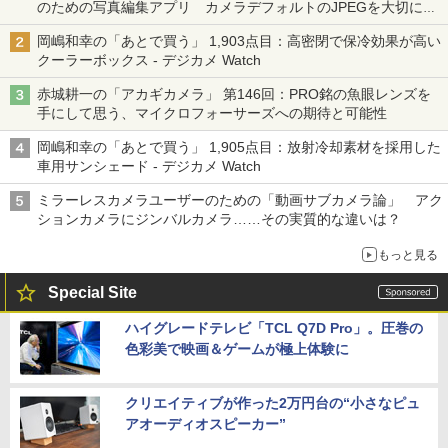
のための写真編集アプリ カメラデフォルトのJPEGを大切にす
る「Filmator」
岡嶋和幸の「あとで買う」 1,903点目：高密閉で保冷効果が高い
クーラーボックス - デジカメ Watch
赤城耕一の「アカギカメラ」 第146回：PRO銘の魚眼レンズを
手にして思う、マイクロフォーサーズへの期待と可能性
岡嶋和幸の「あとで買う」 1,905点目：放射冷却素材を採用した
車用サンシェード - デジカメ Watch
ミラーレスカメラユーザーのための「動画サブカメラ論」 アク
ションカメラにジンバルカメラ……その実質的な違いは？
もっと見る
Special Site
ハイグレードテレビ「TCL Q7D Pro」。圧巻の
色彩美で映画＆ゲームが極上体験に
クリエイティブが作った2万円台の“小さなピュ
アオーディオスピーカー”