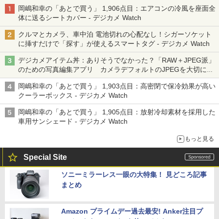
岡嶋和幸の「あとで買う」 1,906点目：エアコンの冷風を座面全
体に送るシートカバー - デジカメ Watch
クルマとカメラ、車中泊 電池切れの心配なし！シガーソケット
に挿すだけで「探す」が使えるスマートタグ - デジカメ Watch
デジカメアイテム丼：ありそうでなかった？「RAW＋JPEG派」
のための写真編集アプリ カメラデフォルトのJPEGを大切にす
る「Filmator」
岡嶋和幸の「あとで買う」 1,903点目：高密閉で保冷効果が高い
クーラーボックス - デジカメ Watch
岡嶋和幸の「あとで買う」 1,905点目：放射冷却素材を採用した
車用サンシェード - デジカメ Watch
もっと見る
Special Site
ソニーミラーレス一眼の大特集！ 見どころ記事
まとめ
Amazon プライムデー過去最安! Anker注目プ