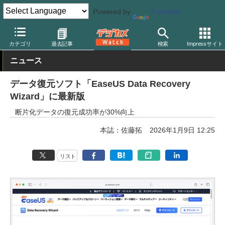
Powered by
Translate
デジカメ Watch
PC/モバイル関連
アプリ/ソフトウェア
カテゴリ
過去記事
検索
Impressサイト
ニュース
データ復元ソフト「EaseUS Data Recovery
Wizard」に最新版
断片化データの復元成功率が30%向上
本誌：佐藤拓
2026年1月9日 12:25
リスト