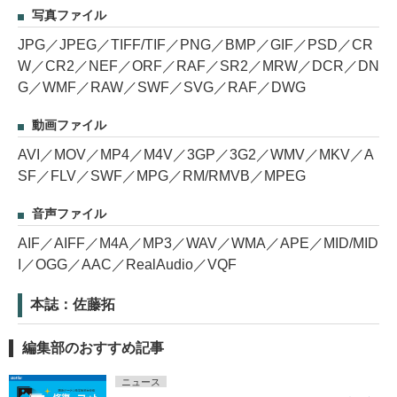
写真ファイル
JPG／JPEG／TIFF/TIF／PNG／BMP／GIF／PSD／CR
W／CR2／NEF／ORF／RAF／SR2／MRW／DCR／DN
G／WMF／RAW／SWF／SVG／RAF／DWG
動画ファイル
AVI／MOV／MP4／M4V／3GP／3G2／WMV／MKV／A
SF／FLV／SWF／MPG／RM/RMVB／MPEG
音声ファイル
AIF／AIFF／M4A／MP3／WAV／WMA／APE／MID/MID
I／OGG／AAC／RealAudio／VQF
本誌：佐藤拓
編集部のおすすめ記事
ニュース