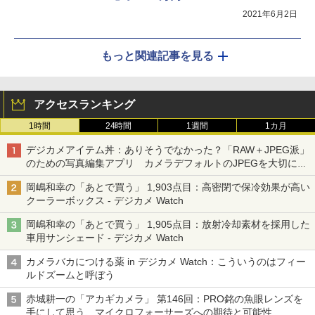
2021年6月2日
もっと関連記事を見る
アクセスランキング
1時間
24時間
1週間
1カ月
デジカメアイテム丼：ありそうでなかった？「RAW＋JPEG派」
のための写真編集アプリ カメラデフォルトのJPEGを大切にす
る「Filmator」
岡嶋和幸の「あとで買う」 1,903点目：高密閉で保冷効果が高い
クーラーボックス - デジカメ Watch
岡嶋和幸の「あとで買う」 1,905点目：放射冷却素材を採用した
車用サンシェード - デジカメ Watch
カメラバカにつける薬 in デジカメ Watch：こういうのはフィー
ルドズームと呼ぼう
赤城耕一の「アカギカメラ」 第146回：PRO銘の魚眼レンズを
手にして思う、マイクロフォーサーズへの期待と可能性