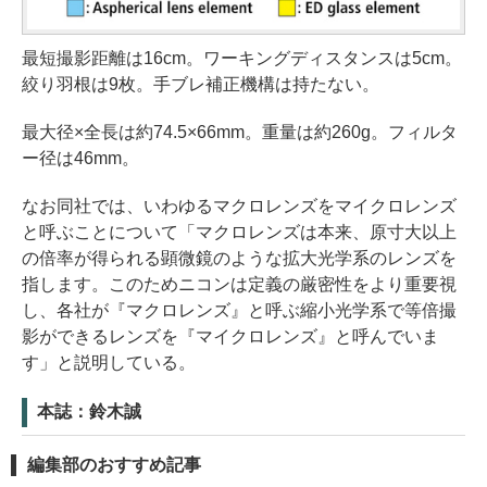
最短撮影距離は16cm。ワーキングディスタンスは5cm。
絞り羽根は9枚。手ブレ補正機構は持たない。
最大径×全長は約74.5×66mm。重量は約260g。フィルタ
ー径は46mm。
なお同社では、いわゆるマクロレンズをマイクロレンズ
と呼ぶことについて「マクロレンズは本来、原寸大以上
の倍率が得られる顕微鏡のような拡大光学系のレンズを
指します。このためニコンは定義の厳密性をより重要視
し、各社が『マクロレンズ』と呼ぶ縮小光学系で等倍撮
影ができるレンズを『マイクロレンズ』と呼んでいま
す」と説明している。
本誌：鈴木誠
編集部のおすすめ記事