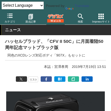
Powered by
Translate
デジカメ Watch
カメラ
中判カメラ/デジタルバック
ハッセルブ
カテゴリ
過去記事
検索
Impressサイト
ニュース
ハッセルブラッド、「CFV II 50C」に月面着陸50
周年記念マットブラック版
同色のXCDレンズ対応ボディ「907X」もセットに
本誌：宮澤孝周
2019年7月19日 13:51
リスト