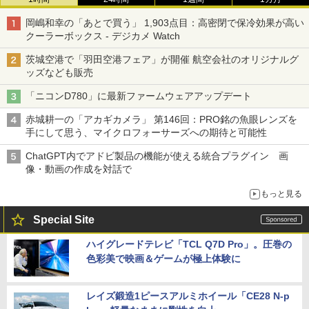
岡嶋和幸の「あとで買う」 1,903点目：高密閉で保冷効果が高い
クーラーボックス - デジカメ Watch
茨城空港で「羽田空港フェア」が開催 航空会社のオリジナルグ
ッズなども販売
「ニコンD780」に最新ファームウェアアップデート
赤城耕一の「アカギカメラ」 第146回：PRO銘の魚眼レンズを
手にして思う、マイクロフォーサーズへの期待と可能性
ChatGPT内でアドビ製品の機能が使える統合プラグイン 画
像・動画の作成を対話で
もっと見る
Special Site
ハイグレードテレビ「TCL Q7D Pro」。圧巻の
色彩美で映画＆ゲームが極上体験に
レイズ鍛造1ピースアルミホイール「CE28 N-p