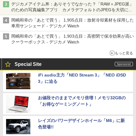
デジカメアイテム丼：ありそうでなかった？「RAW＋JPEG派」
のための写真編集アプリ カメラデフォルトのJPEGを大切にす
る「Filmator」
岡嶋和幸の「あとで買う」 1,905点目：放射冷却素材を採用した
車用サンシェード - デジカメ Watch
岡嶋和幸の「あとで買う」 1,903点目：高密閉で保冷効果が高い
クーラーボックス - デジカメ Watch
もっと見る
Special Site
iFi audio主力「NEO Stream 3」「NEO iDSD
3」に迫る
お値段そのままでメモリ倍増！メモリ32GBの
「お得なゲーミングノート」
レイズのパワーデザインホイール「M6」に新
色登場!!