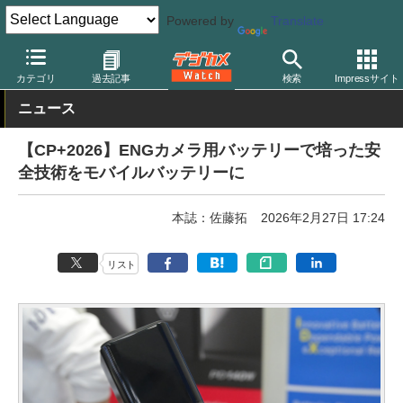
Powered by
Translate
デジカメ Watch
撮影用品
カテゴリ
過去記事
検索
Impressサイト
ニュース
【CP+2026】ENGカメラ用バッテリーで培った安
全技術をモバイルバッテリーに
本誌：佐藤拓
2026年2月27日 17:24
リスト