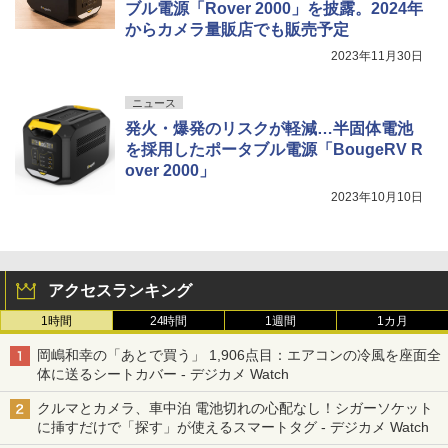
ブル電源「Rover 2000」を披露。2024年
からカメラ量販店でも販売予定
2023年11月30日
ニュース
発火・爆発のリスクが軽減…半固体電池
を採用したポータブル電源「BougeRV R
over 2000」
2023年10月10日
アクセスランキング
1時間
24時間
1週間
1カ月
岡嶋和幸の「あとで買う」 1,906点目：エアコンの冷風を座面全
体に送るシートカバー - デジカメ Watch
クルマとカメラ、車中泊 電池切れの心配なし！シガーソケット
に挿すだけで「探す」が使えるスマートタグ - デジカメ Watch