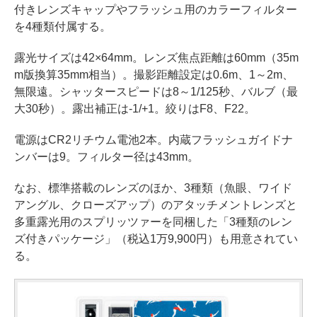
付きレンズキャップやフラッシュ用のカラーフィルター
を4種類付属する。
露光サイズは42×64mm。レンズ焦点距離は60mm（35m
m版換算35mm相当）。撮影距離設定は0.6m、1～2m、
無限遠。シャッタースピードは8～1/125秒、バルブ（最
大30秒）。露出補正は-1/+1。絞りはF8、F22。
電源はCR2リチウム電池2本。内蔵フラッシュガイドナ
ンバーは9。フィルター径は43mm。
なお、標準搭載のレンズのほか、3種類（魚眼、ワイド
アングル、クローズアップ）のアタッチメントレンズと
多重露光用のスプリッツァーを同梱した「3種類のレン
ズ付きパッケージ」（税込1万9,900円）も用意されてい
る。