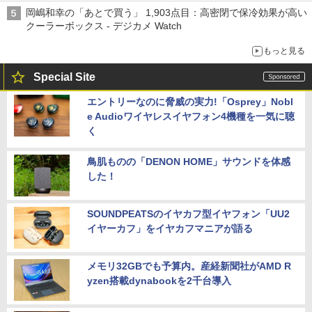
岡嶋和幸の「あとで買う」 1,903点目：高密閉で保冷効果が高い
クーラーボックス - デジカメ Watch
もっと見る
Special Site
エントリーなのに脅威の実力!「Osprey」Nobl
e Audioワイヤレスイヤフォン4機種を一気に聴
く
鳥肌ものの「DENON HOME」サウンドを体感
した！
SOUNDPEATSのイヤカフ型イヤフォン「UU2
イヤーカフ」をイヤカフマニアが語る
メモリ32GBでも予算内。産経新聞社がAMD R
yzen搭載dynabookを2千台導入