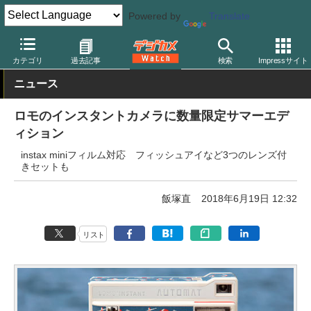
Powered by
Translate
デジカメ Watch
フィルム関連
フィルムカメラ
ロモグラフィー
カテゴリ
過去記事
検索
Impressサイト
ニュース
ロモのインスタントカメラに数量限定サマーエデ
ィション
instax miniフィルム対応 フィッシュアイなど3つのレンズ付
きセットも
飯塚直
2018年6月19日 12:32
リスト