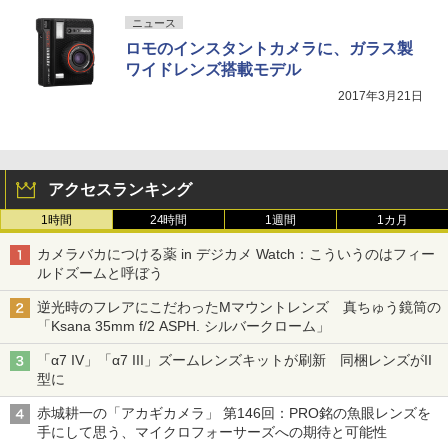
ニュース
ロモのインスタントカメラに、ガラス製
ワイドレンズ搭載モデル
2017年3月21日
アクセスランキング
1時間
24時間
1週間
1カ月
カメラバカにつける薬 in デジカメ Watch：こういうのはフィー
ルドズームと呼ぼう
逆光時のフレアにこだわったMマウントレンズ 真ちゅう鏡筒の
「Ksana 35mm f/2 ASPH. シルバークローム」
「α7 IV」「α7 III」ズームレンズキットが刷新 同梱レンズがII
型に
赤城耕一の「アカギカメラ」 第146回：PRO銘の魚眼レンズを
手にして思う、マイクロフォーサーズへの期待と可能性