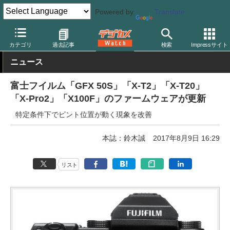
Powered by
Translate
デジカメ Watch
カメラ
ミラーレスカメラ
富士フイルム
カテゴリ
過去記事
検索
Impressサイト
ニュース
富士フイルム「GFX 50S」「X-T2」「X-T20」
「X-Pro2」「X100F」のファームウェアが更新
特定条件下でピント位置が動く現象を改善
本誌：鈴木誠
2017年8月9日 16:29
リスト